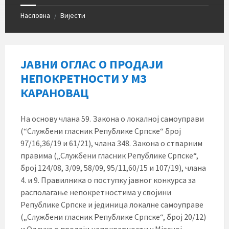
Насловна
Вијести
/
ЈАВНИ ОГЛАС О ПРОДАЈИ
НЕПОКРЕТНОСТИ У МЗ
КАРАНОВАЦ
На основу члана 59. Закона о локалној самоуправи
(“Службени гласник Републике Српске“ број
97/16,36/19 и 61/21), члана 348. Закона о стварним
правима („Службени гласник Републике Српске“,
број 124/08, 3/09, 58/09, 95/11,60/15 и 107/19), члана
4. и 9. Правилника о поступку јавног конкурса за
располагање непокретностима у својини
Републике Српске и јединица локалне самоуправе
(„Службени гласник Републике Српске“, број 20/12)
и Одлуке о продаји непокретности у Мјесној