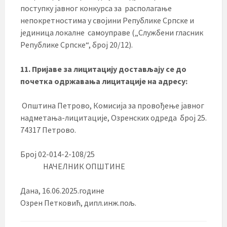
поступку јавног конкурса за располагање
непокретностима у својини Републике Српске и
јединица локалне самоуправе („Службени гласник
Републике Српске“, број 20/12).
11. Пријаве за лицитацију достављају се
до
почетка одржавања лицитације
на адресу:
Општина Петрово, Комисија за провођење јавног
надметања-лицитације, Озренских одреда број 25.
74317 Петрово.
Број 02-014-2-108/25
НАЧЕЛНИК ОПШТИНЕ
Дана, 16.06.2025.године
Озрен Петковић, дипл.инж.пољ.