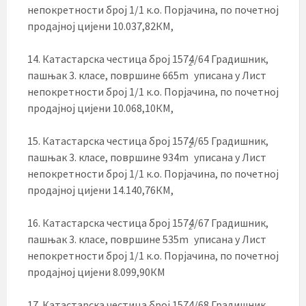
непокретности број 1/1 к.о. Порјачина, по почетној
продајној цијени 10.037,82КМ,
14. Катастарска честица број 1574/64 Градишник,
2
пашњак 3. класе, површине 665m
уписана у Лист
непокретности број 1/1 к.о. Порјачина, по почетној
продајној цијени 10.068,10КМ,
15. Катастарска честица број 1574/65 Градишник,
2
пашњак 3. класе, површине 934m
уписана у Лист
непокретности број 1/1 к.о. Порјачина, по почетној
продајној цијени 14.140,76КМ,
16. Катастарска честица број 1574/67 Градишник,
2
пашњак 3. класе, површине 535m
уписана у Лист
непокретности број 1/1 к.о. Порјачина, по почетној
продајној цијени 8.099,90КМ
17. Катастарска честица број 1574/68 Градишник,