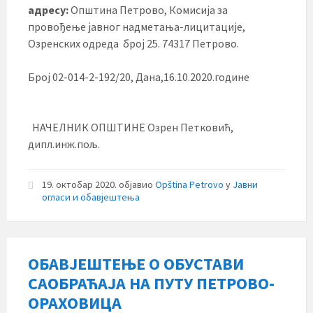
адресу:
Општина Петрово, Комисија за
провођење јавног надметања-лицитације,
Озренских одреда број 25. 74317 Петрово.
Број 02-014-2-192/20, Дана,16.10.2020.године
НАЧЕЛНИК ОПШТИНЕ Озрен Петковић,
дипл.инж.пољ.
19. октобар 2020.
објавио
Opština Petrovo
у
Јавни
огласи и обавјештења
ОБАВЈЕШТЕЊЕ О ОБУСТАВИ
САОБРАЋАЈА НА ПУТУ ПЕТРОВО-
ОРАХОВИЦА