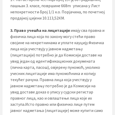
2
пашњак 3. класе, површине 668m
уписана у Лист
непокретности број 1/1 к.о. Порјачина, по почетној
продајној цијени 10.113,52КМ.
3.
Право учешћа на лицитацији
имају сва правна и
физичка лица која по закону могу стећи право
својине на некретнинама и уплате кауцију.Физичка
лица која учествују у јавном надметању
(лицитацији) потребно је да Комисији доставе на
увид један од идентификационих докумената
(лична карта, пасош), овјерену пуномоћ, уколико
учесник лицитације има пуномоћника и копију
текућег рачуна. Правна лица која учествују у
јавном надметању потребно је да Комисији на
увид доставе доказ о упису у судски регистар
правног лица, као и овлаштење лица које их
заступа.Исто правно или физичко лице путем
јавног надметања (лицитације) може купити само