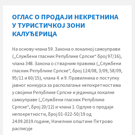
ОГЛАС О ПРОДАЈИ НЕКРЕТНИНА
У ТУРИСТИЧКОЈ ЗОНИ
КАЛУЂЕРИЦА
На основу члана 59. Закона о локалној самоуправи
(„Службени гласник Републике Српске“ број 97/16),
члана 348. Закона о стварним правима („Службени
гласник Републике Српске“, број 124/08, 3/09, 58/09,
95/11 и 60/15), члана 4. и 9. Правилника о поступку
јавног конкурса за располагање непокретностима
у својини Републике Српске и јединица локалне
самоуправе („Службени гласник Републике
Српске“, број 20/12) и чланa 1. Одлуке о продаји
непокретности, број 01-022-50/19 од
24.09.2019.године, Начелник општине Петрово
расписује