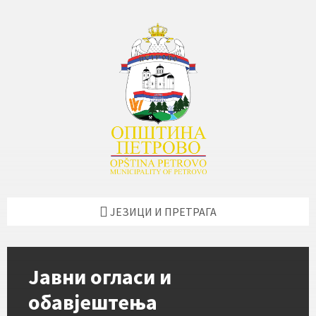
Skip
Skip
Skip
Skip
to
to
to
to
content
left
right
footer
sidebar
sidebar
ЈЕЗИЦИ И ПРЕТРАГА
Јавни огласи и
обавјештења