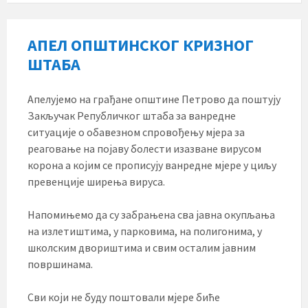
АПЕЛ ОПШТИНСКОГ КРИЗНОГ
ШТАБА
Апелујемо на грађане општине Петрово да поштују
Закључак Републичког штаба за ванредне
ситуације о обавезном спровођењу мјера за
реаговање на појаву болести изазване вирусом
корона а којим се прописују ванредне мјере у циљу
превенције ширења вируса.
Напомињемо да су забрањена сва јавна окупљања
на излетиштима, у парковима, на полигонима, у
школским двориштима и свим осталим јавним
површинама.
Сви који не буду поштовали мјере биће