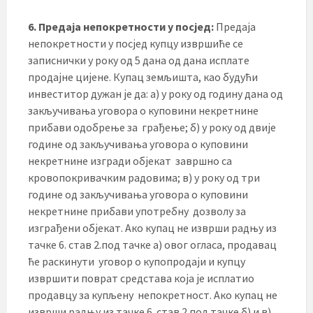
6. Предаја непокретности у посјед:
Предаја
непокретности у посјед купцу извршиће се
записнички у року од 5 дана од дана исплате
продајне цијене. Купац земљишта, као будући
инвеститор дужан је да: а) у року од годину дана од
закључивања уговора о куповини некретнине
прибави одобрење за грађење; б) у року од двије
године од закључивања уговора о куповини
некретнине изгради објекат завршно са
кровопокривачким радовима; в) у року од три
године од закључивања уговора о куповини
некретнине прибави употребну дозволу за
изграђени објекат. Ако купац не изврши радњу из
тачке 6. став 2.под тачке а) овог огласа, продавац
ће раскинути уговор о купопродаји и купцу
извршити поврат средстава која је исплатио
продавцу за купљену непокретност. Ако купац не
изврши радњу из тачке 6. став 2.под тачке б) и в)