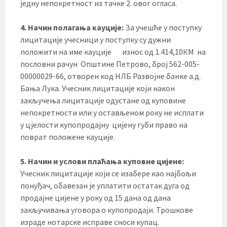
једну непокретност из тачке 2. овог огласа.
4. Начин полагања кауције:
За учешће у поступку
лицитације учесници у поступку су дужни
положити на име кауције износ од 1.414,10КМ на
пословни рачун Општине Петрово, број 562-005-
00000029-66, отворен код НЛБ Развојне банке а.д.
Бања Лука. Учесник лицитације који након
закључења лицитације одустане од куповине
непокретности или у остављеном року не исплати
у цјелости купопродајну цијену губи право на
поврат положене кауције.
5. Начин и услови плаћања куповне цијене:
Учесник лицитације који се изабере као најбољи
понуђач, обавезан је уплатити остатак дуга од
продајне цијене у року од 15 дана од дана
закључивања уговора о купопродаји. Трошкове
израде нотарске исправе сноси купац.