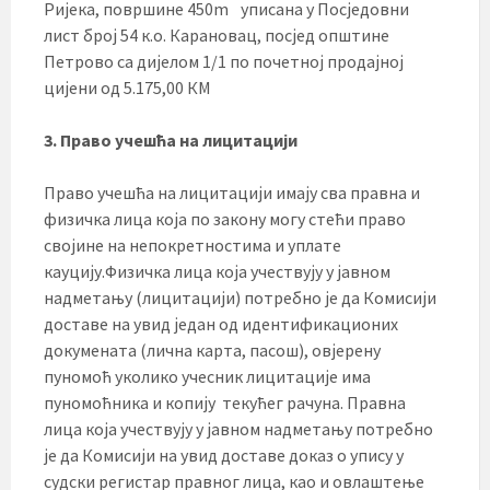
Ријека, површине 450m
уписана у Посједовни
лист број 54 к.о. Карановац, посјед општине
Петрово са дијелом 1/1 по почетној продајној
цијени од 5.175,00 КМ
3.
Право учешћа на лицитацији
Право учешћа на лицитацији имају сва правна и
физичка лица која по закону могу стећи право
својине на непокретностима и уплате
кауцију.Физичка лица која учествују у јавном
надметању (лицитацији) потребно је да Комисији
доставе на увид један од идентификационих
докумената (лична карта, пасош), овјерену
пуномоћ уколико учесник лицитације има
пуномоћника и копију текућег рачуна. Правна
лица која учествују у јавном надметању потребно
је да Комисији на увид доставе доказ о упису у
судски регистар правног лица, као и овлаштење