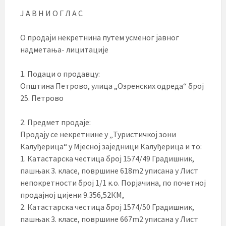
Ј А В Н И О Г Л А С
О продаји некретнина путем усменог јавног
надметања- лицитације
1. Подаци о продавцу:
Општина Петрово, улица „Озренских одреда“ број
25. Петрово
2. Предмет продаје:
Продају се некретнине у „Туристичкој зони
Калуђерица“ у Мјесној заједници Калуђерица и то:
1. Катастарска честица број 1574/49 Градишник,
пашњак 3. класе, површине 618m2 уписана у Лист
непокретности број 1/1 к.о. Порјачина, по почетној
продајној цијени 9.356,52КМ,
2. Катастарска честица број 1574/50 Градишник,
пашњак 3. класе, површине 667m2 уписана у Лист