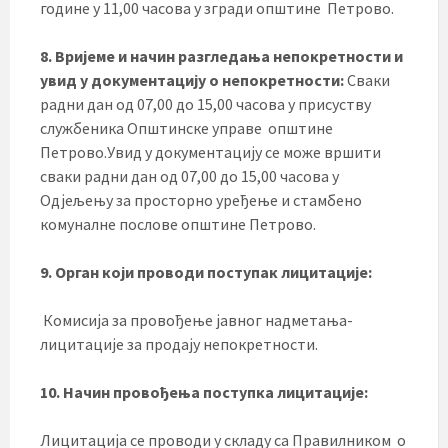
године у 11,00 часова у згради општине Петрово.
8. Вријеме и начин разгледања непокретности и
увид у документацију о непокретности:
Сваки
радни дан од 07,00 до 15,00 часова у присуству
службеника Општинске управе општине
Петрово.Увид у документацију се може вршити
сваки радни дан од 07,00 до 15,00 часова у
Одјељењу за просторно уређење и стамбено
комуналне послове општине Петрово.
9. Орган који проводи поступак лицитације:
Комисија за провођење јавног надметања-
лицитације за продају непокретности.
10. Начин провођења поступка лицитације:
Лицитација се проводи у складу са Правилником о