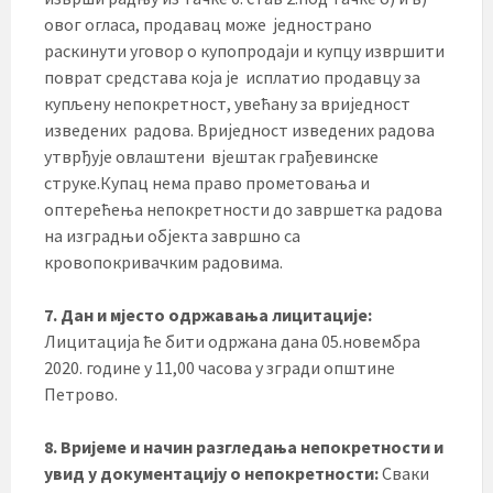
овог огласа, продавац може једнострано
раскинути уговор о купопродаји и купцу извршити
поврат средстава која је исплатио продавцу за
купљену непокретност, увећану за вриједност
изведених радова. Вриједност изведених радова
утврђује овлаштени вјештак грађевинске
струке.Купац нема право прометовања и
оптерећења непокретности до завршетка радова
на изградњи објекта завршно са
кровопокривачким радовима.
7. Дан и мјесто одржавања лицитације:
Лицитација ће бити одржана дана 05.новембра
2020. године у 11,00 часова у згради општине
Петрово.
8. Вријеме и начин разгледања непокретности и
увид у документацију о непокретности:
Сваки