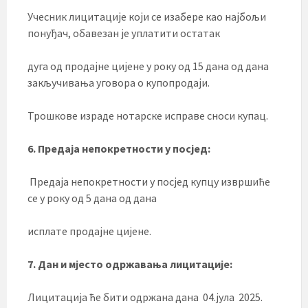
Учесник лицитације који се изабере као најбољи
понуђач, обавезан је уплатити остатак
дуга од продајне цијене у року од 15 дана од дана
закључивања уговора о купопродаји.
Трошкове израде нотарске исправе сноси купац.
6. Предаја непокретности у посјед:
Предаја непокретности у посјед купцу извршиће
се у року од 5 дана од дана
исплате продајне цијене.
7. Дан и мјесто одржавања лицитације:
Лицитација ће бити одржана дана 04.јула 2025.