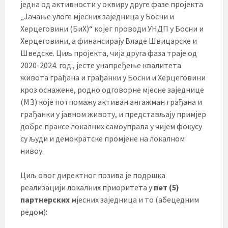
једна од активности у оквиру друге фазе пројекта
„Јачање улоге мјесних заједница у Босни и
Херцеговини (БиХ)“ којег проводи УНДП у Босни и
Херцеговини, а финансирају Владе Швицарске и
Шведске. Циљ пројекта, чија друга фаза траје од
2020-2024. год., јесте унапређење квалитета
живота грађана и грађанки у Босни и Херцеговини
кроз оснажене, родно одговорне мјесне заједнице
(МЗ) које потпомажу активан ангажман грађана и
грађанки у јавном животу, и представљају примјер
добре праксе локалних самоуправа у чијем фокусу
су људи и демократске промјене на локалном
нивоу.
Циљ овог директног позива је подршка
реализацији локалних приоритета у
пет (5)
партнерских
мјесних заједница и то (абецедним
редом):