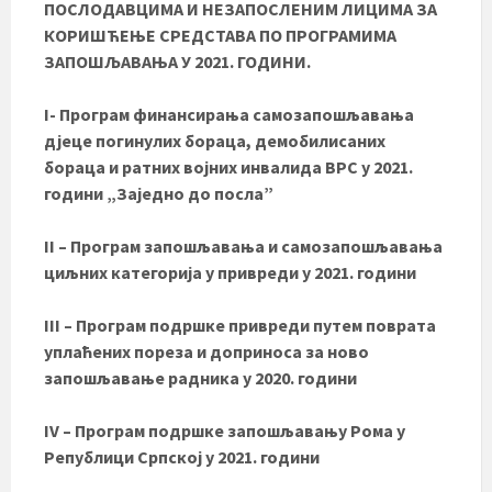
ПОСЛОДАВЦИМА И НЕЗАПОСЛЕНИМ ЛИЦИМА ЗА
КОРИШЋЕЊЕ СРЕДСТАВА ПО ПРОГРАМИМА
ЗАПОШЉАВАЊА У 2021. ГОДИНИ.
I- Програм финансирања самозапошљавања
дјеце погинулих бораца, демобилисаних
бораца и ратних војних инвалида ВРС у 2021.
години „Заједно до посла”
II – Програм запошљавања и самозапошљавања
циљних категорија у привреди у 2021. години
III –
Програм подршке привреди путем поврата
уплаћених пореза и доприноса за нoво
запошљавање радника у 2020. години
IV –
Програм подршке запошљавању Рома у
Републици Српској у 2021. години