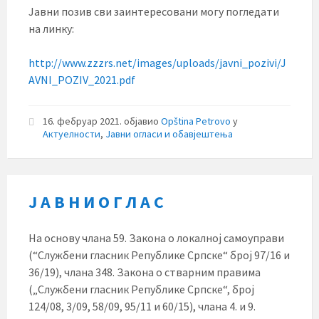
Јавни позив сви заинтересовани могу погледати
на линку:
http://www.zzzrs.net/images/uploads/javni_pozivi/J
AVNI_POZIV_2021.pdf
16. фебруар 2021.
објавио
Opština Petrovo
у
Актуелности
,
Јавни огласи и обавјештења
Ј А В Н И О Г Л А С
На основу члана 59. Закона о локалној самоуправи
(“Службени гласник Републике Српске“ број 97/16 и
36/19), члана 348. Закона о стварним правима
(„Службени гласник Републике Српске“, број
124/08, 3/09, 58/09, 95/11 и 60/15), члана 4. и 9.