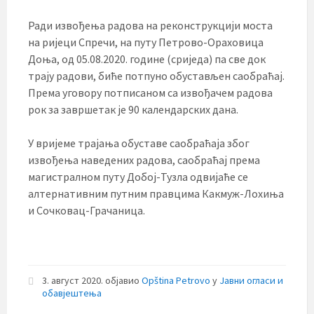
Ради извођења радова на реконструкцији моста
на ријеци Спречи, на путу Петрово-Ораховица
Доња, од 05.08.2020. године (сриједа) па све док
трају радови, биће потпуно обустављен саобраћај.
Према уговору потписаном са извођачем радова
рок за завршетак је 90 календарских дана.
У вријеме трајања обуставе саобраћаја због
извођења наведених радова, саобраћај према
магистралном путу Добој-Тузла одвијаће се
алтернативним путним правцима Какмуж-Лохиња
и Сочковац-Грачаница.
3. август 2020.
објавио
Opština Petrovo
у
Јавни огласи и
обавјештења