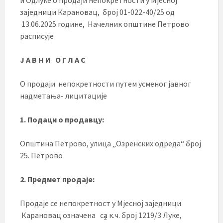
заједници Карановац, број 01-022-40/25 од
13.06.2025.године, Начелник општине Петрово
расписује
Ј А В Н И О Г Л А С
О продаји непокретности путем усменог јавног
надметања- лицитације
1. Подаци о продавцу:
Општина Петрово, улица „Озренских одреда“ број
25. Петрово
2. Предмет продаје:
Продаје се непокретност у Мјесној заједници
Карановац означена са к.ч. број 1219/3 Луке,
2