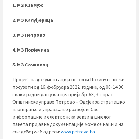
1. МЗ Какмуж
2. МЗ Калуђерица
3. МЗ Петрово
4. МЗ Порјечина
5. МЗ Сочковац
Пројектна документација по овом Позиву се може
преузети од 16. фебруара 2022. године, од 08-14:00
сваки радни дан у канцеларија бр. 68, 3. спрат
Општинске управе Петрово – Одсјек за стратешко
планирање и управљање развојем. Све
информације и електронска верзија цијелог
пакета пријавне документације може се наћи и на
сљедећој wеб адреси:
www.petrovo.ba