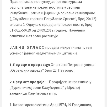
Правилника о поступку јавног конкурса за
располагање непокретностима у својини
Републике Српске и јединица локалне самоуправе
(„Службени гласник Републике Српске“, број 20/12)
и чланa 1. Одлуке о продаји непокретности, број
01-022-50/19 од 24.09.2019.године, Начелник
општине Петрово расписује
Ј А В Н И О Г Л А С
О продаји некретнина путем
усменог јавног надметања- лицитације
1. Подаци о продавцу:
Општина Петрово, улица
„Озренских одреда“ број 25. Петрово
2. Предмет продаје:
Продају се некретнине у
„Туристичкој зони Калуђерица“ у Мјесној
заједници Калуђерица и то:
1. Катастарска честица број 1574/49 Градишник,
2