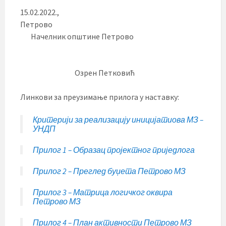
15.02.2022.,
Петрово
Начелник општине Петрово
Озрен Петковић
Линкови за преузимање прилога у наставку:
Критерији за реализацију иницијатиова МЗ –
УНДП
Прилог 1 – Образац пројектног приједлога
Прилог 2 – Преглед буџета Петрово МЗ
Прилог 3 – Матрица логичког оквира
Петрово МЗ
Прилог 4 – План активности Петрово МЗ