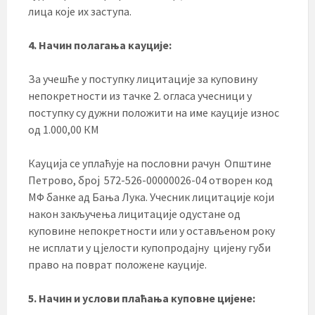
лица које их заступа.
4. Начин полагања кауције
:
За учешће у поступку лицитације за куповину
непокретности из тачке 2. огласа учесници у
поступку су дужни положити на име кауције износ
од 1.000,00 КМ
Кауција се уплаћује на пословни рачун Општине
Петрово, број 572-526-00000026-04 отворен код
МФ банке ад Бањa Лука. Учесник лицитације који
након закључења лицитације одустане од
куповине непокретности или у остављеном року
не исплати у цјелости купопродајну цијену губи
право на поврат положене кауције.
5. Начин и услови плаћања куповне цијене: