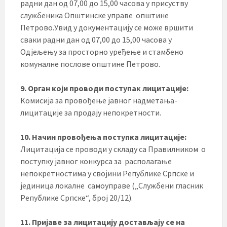
радни дан од 07,00 до 15,00 часова у присуству
службеника Општинске управе општине
Петрово.Увид у документацију се може вршити
сваки радни дан од 07,00 до 15,00 часова у
Одјељењу за просторно уређење и стамбено
комуналне послове општине Петрово.
9. Орган који проводи поступак лицитације:
Комисија за провођење јавног надметања-
лицитације за продају непокретности.
10. Начин провођења поступка лицитације:
Лицитација се проводи у складу са Правилником о
поступку јавног конкурса за располагање
непокретностима у својини Републике Српске и
јединица локалне самоуправе („Службени гласник
Републике Српске“, број 20/12).
11. Пријаве за лицитацију достављају се на