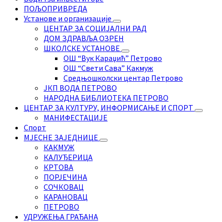
ПОЉОПРИВРЕДА
Установе и организације
ЦЕНТАР ЗА СОЦИЈАЛНИ РАД
ДОМ ЗДРАВЉА ОЗРЕН
ШКОЛСКЕ УСТАНОВЕ
ОШ “Вук Караџић” Петрово
ОШ “Свети Сава” Какмуж
Средњошколски центар Петрово
ЈКП ВОДА ПЕТРОВО
НАРОДНА БИБЛИОТЕКА ПЕТРОВО
ЦЕНТАР ЗА КУЛТУРУ, ИНФОРМИСАЊЕ И СПОРТ
МАНИФЕСТАЦИЈЕ
Спорт
МЈЕСНЕ ЗАЈЕДНИЦЕ
КАКМУЖ
КАЛУЂЕРИЦА
КРТОВА
ПОРЈЕЧИНА
СОЧКОВАЦ
КАРАНОВАЦ
ПЕТРОВО
УДРУЖЕЊА ГРАЂАНА