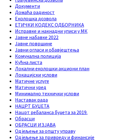
Документи
Домаћа радиност
Еколошка дозвола
ЕТИЧКИ КОДЕКС ОДБОРНИКА
Исправке и накнадни уписи у МК
Јавне набавке 2022
Јавне површине
Јавни огласи и обавјештења
Комунална полиција
Кућна листа
Локални еколошки акциони план
Локацијски услови
Матичне услуге
Матични уред
Минимално технички услови
Наставак рада
НАЦРТ БУЏЕТА
Нацрт ребаланса буџета за 2019.
Обрасци
ОБРАСЦИ ИЗЈАВА
Одјељење за општу управу
Одјељење за привреду и финансије