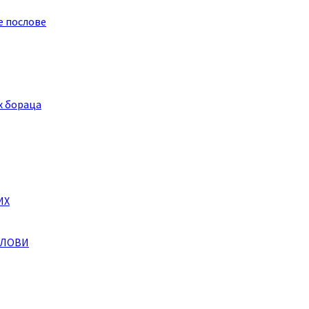
е послове
х бораца
ИХ
СЛОВИ