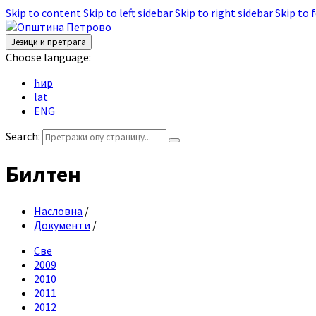
Skip to content
Skip to left sidebar
Skip to right sidebar
Skip to 
Језици и претрага
Choose language:
ћир
lat
ENG
Search:
Билтен
Насловна
/
Документи
/
Све
2009
2010
2011
2012