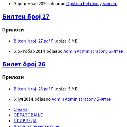
9. децембар 2020.
објавио
Opština Petrovo
у
Билтен
Билтен број 27
Прилози
Bilten_broj_27.pdf
File size:
6 MB
6. октобар 2014.
објавио
Admin Administrator
у
Билтен
Билет број 26
Прилози
Bilten_broj_26.pdf
File size:
5 MB
6. јул 2014.
објавио
Admin Administrator
у
Билтен
О нама
ОБРАЗОВАЊЕ
ПРИВРЕДА
Водич за инвеститоре