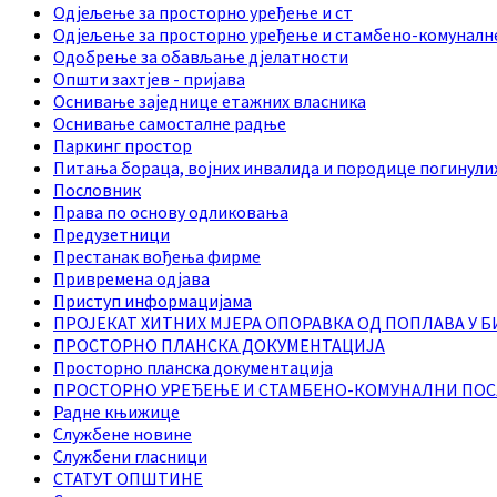
Одјељење за просторно уређење и ст
Одјељење за просторно уређење и стамбено-комуналн
Одобрење за обављање дјелатности
Општи захтјев - пријава
Оснивање заједнице етажних власника
Оснивање самосталне радње
Паркинг простор
Питања бораца, војних инвалида и породице погинули
Пословник
Права по основу одликовања
Предузетници
Престанак вођења фирме
Привремена одјава
Приступ информацијама
ПРОЈЕКАТ ХИТНИХ МЈЕРА ОПОРАВКА ОД ПОПЛАВА У Б
ПРОСТОРНО ПЛАНСКА ДОКУМЕНТАЦИЈА
Просторно планска документација
ПРОСТОРНО УРЕЂЕЊЕ И СТАМБЕНО-КОМУНАЛНИ ПО
Радне књижице
Службене новине
Службени гласници
СТАТУТ ОПШТИНЕ