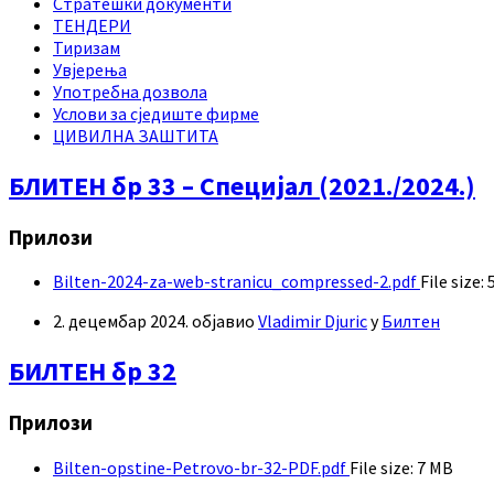
Стратешки документи
ТЕНДЕРИ
Тиризам
Увјерења
Употребна дозвола
Услови за сједиште фирме
ЦИВИЛНА ЗАШТИТА
БЛИТЕН бр 33 – Специјал (2021./2024.)
Прилози
Bilten-2024-za-web-stranicu_compressed-2.pdf
File size:
2. децембар 2024.
објавио
Vladimir Djuric
у
Билтен
БИЛТЕН бр 32
Прилози
Bilten-opstine-Petrovo-br-32-PDF.pdf
File size:
7 MB