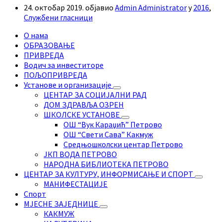
24. октобар 2019.
објавио
Admin Administrator
у
2016
,
Службени гласници
О нама
ОБРАЗОВАЊЕ
ПРИВРЕДА
Водич за инвеститоре
ПОЉОПРИВРЕДА
Установе и организације
ЦЕНТАР ЗА СОЦИЈАЛНИ РАД
ДОМ ЗДРАВЉА ОЗРЕН
ШКОЛСКЕ УСТАНОВЕ
ОШ “Вук Караџић” Петрово
ОШ “Свети Сава” Какмуж
Средњошколски центар Петрово
ЈКП ВОДА ПЕТРОВО
НАРОДНА БИБЛИОТЕКА ПЕТРОВО
ЦЕНТАР ЗА КУЛТУРУ, ИНФОРМИСАЊЕ И СПОРТ
МАНИФЕСТАЦИЈЕ
Спорт
МЈЕСНЕ ЗАЈЕДНИЦЕ
КАКМУЖ