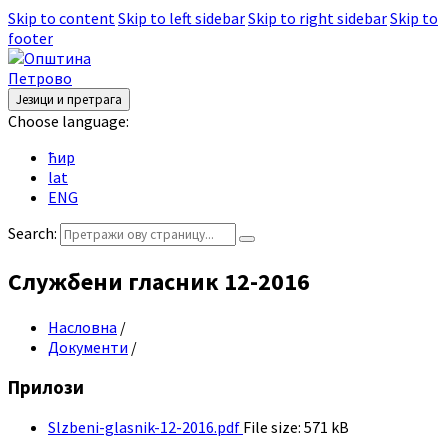
Skip to content
Skip to left sidebar
Skip to right sidebar
Skip to
footer
Језици и претрага
Choose language:
ћир
lat
ENG
Search:
Службени гласник 12-2016
Насловна
/
Документи
/
Прилози
Slzbeni-glasnik-12-2016.pdf
File size:
571 kB