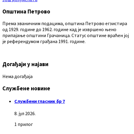
Општина Петрово
Према званичним подацима, општина Петрово егзистира
од 1929. године до 1962. године кад је извршено њено
припајање општини Грачаница. Статус општине враћен јој
је референдумом грађана 1991. године.
Догађаји у најави
Нема догађаја
Службене новине
Службени гласник бр 7
8. јул 2026.
1 прилог