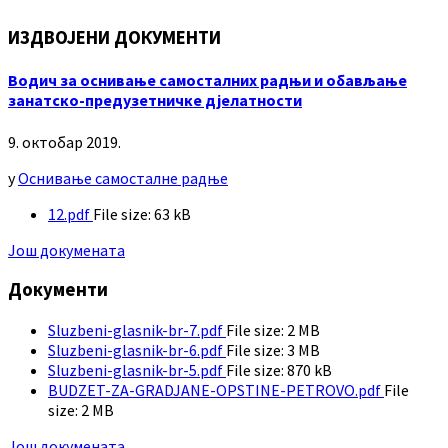
ИЗДВОЈЕНИ ДОКУМЕНТИ
Водич за оснивање самосталних радњи и обављање
занатско-предузетничке дјелатности
9. октобар 2019.
у
Оснивање самосталне радње
12.pdf
File size:
63 kB
Још докумената
Документи
Sluzbeni-glasnik-br-7.pdf
File size:
2 MB
Sluzbeni-glasnik-br-6.pdf
File size:
3 MB
Sluzbeni-glasnik-br-5.pdf
File size:
870 kB
BUDZET-ZA-GRADJANE-OPSTINE-PETROVO.pdf
File
size:
2 MB
Још докумената