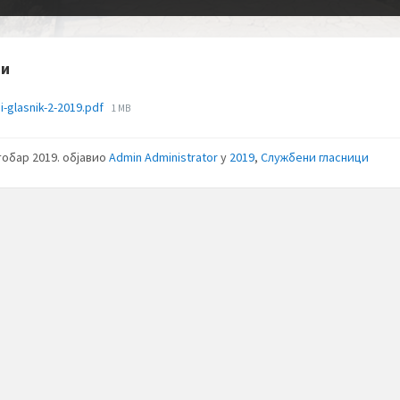
зи
File
i-glasnik-2-2019.pdf
1 MB
size:
тобар 2019.
објавио
Admin Administrator
у
2019
,
Службени гласници