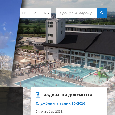
Choose
SEARCH:
ЋИР
LAT
ENG
language:
ИЗДВОЈЕНИ ДОКУМЕНТИ
Службени гласник 10-2016
24. октобар 2019.