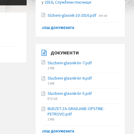
у
2016
,
Службени гласници
File
Slzbeni-glasnik-10-2016.pdf
384 kB
size:
ЈОШ ДОКУМЕНАТА
ДОКУМЕНТИ
Sluzbeni-glasnik-br-7.pdf
File
2 MB
size:
Sluzbeni-glasnik-br-6.pdf
File
3 MB
size:
Sluzbeni-glasnik-br-5.pdf
File
870 kB
size:
BUDZET-ZA-GRADJANE-OPSTINE-
PETROVO.pdf
File
2 MB
size:
ЈОШ ДОКУМЕНАТА