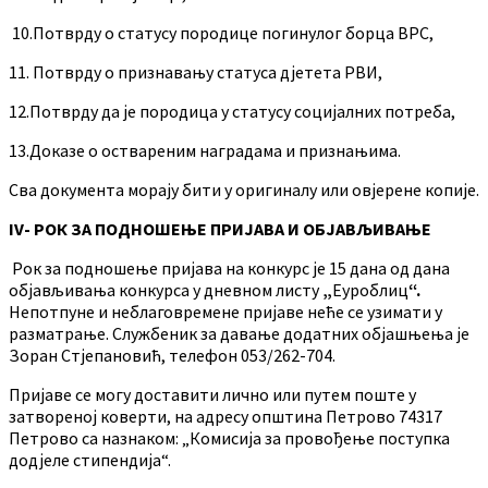
10.Потврду о статусу породице погинулог борца ВРС,
11. Потврду о признавању статуса дјетета РВИ,
12.Потврду да је породица у статусу социјалних потреба,
13.Доказе о оствареним наградама и признањима.
Сва документа морају бити у оригиналу или овјерене копије.
IV- РОК ЗА ПОДНОШЕЊЕ ПРИЈАВА И ОБЈАВЉИВАЊЕ
Рок за подношење пријава на конкурс је 15 дана од дана
објављивања конкурса у дневном листу
„
Еуроблиц
“.
Непотпуне и неблаговремене пријаве неће се узимати у
разматрање. Службеник за давање додатних објашњења је
Зоран Стјепановић, телефон 053/262-704.
Пријаве се могу доставити лично или путем поште у
затвореној коверти, на адресу општина Петрово 74317
Петрово са назнаком: „Комисија за провођење поступка
додјеле стипендија“.