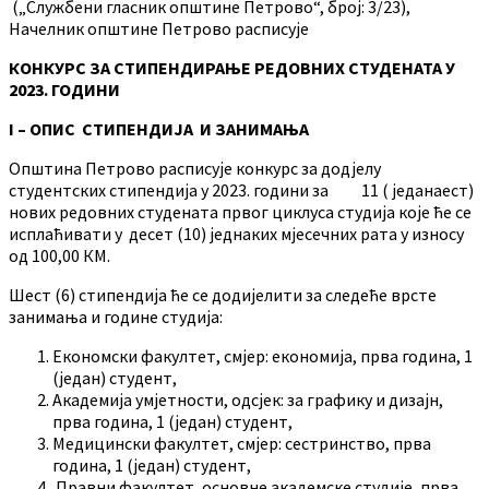
(„Службени гласник општине Петрово“, број: 3/23),
Начелник општине Петрово расписује
КОНКУРС ЗА СТИПЕНДИРАЊЕ РЕДОВНИХ СТУДЕНАТА У
2023. ГОДИНИ
I – ОПИС СТИПЕНДИЈА И ЗАНИМАЊА
Општина Петрово расписује конкурс за додјелу
студентских стипендија у 2023. години за 11 ( једанаест)
нових редовних студената првог циклуса студија које ће се
исплаћивати у десет (10) једнаких мјесечних рата у износу
од 100,00 КМ.
Шест (6) стипендија ће се додијелити за следеће врсте
занимања и годинe студија:
Економски факултет, смјер: економија, прва година, 1
(један) студент,
Академија умјетности, одсјек: за графику и дизајн,
прва година, 1 (један) студент,
Медицински факултет, смјер: сестринство, прва
година, 1 (један) студент,
Правни факултет, основне академске студије ,прва