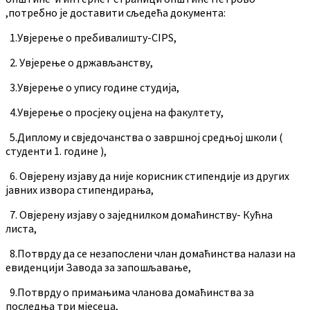
,потребно је доставити сљедећа документа:
1.Увјерење о пребивалишту-CIPS,
2. Увјерење о држављанству,
3.Увјерење о упису године студија,
4.Увјерење о просјеку оцјена на факултету,
5.Диплому и свједочанства о завршној средњој школи (
студенти 1. године ),
6. Овјерену изјаву да није корисник стипендије из других
јавних извора стипендирања,
7. Овјерену изјаву о заједнилком домаћинству- Кућна
листа,
8.Потврду да се незапослени члан домаћинства налази на
евиденцији Завода за запошљавање,
9.Потврду о примањима чланова домаћинства за
последња три мјесеца,