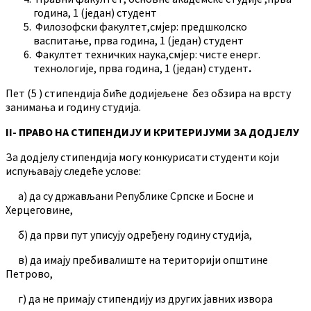
година, 1 (један) студент
Филозофски факултет,смјер: предшколско
васпитање, прва година, 1 (један) студент
Факултет техничких наука,смјер: чисте енерг.
технологије, прва година, 1 (један) студент
.
Пет (5 ) стипендија биће додијељене без обзира на врсту
занимања и годину студија.
II- ПРАВО НА СТИПЕНДИЈУ И КРИТЕРИЈУМИ ЗА ДОДЈЕЛУ
За додјелу стипендија могу конкурисати студенти који
испуњавају следеће услове:
а) да су држављани Републике Српске и Босне и
Херцеговине,
б) да први пут уписују одређену годину студија,
в) да имају пребивалиште на територији општине
Петрово,
г) да не примају стипендију из других јавних извора