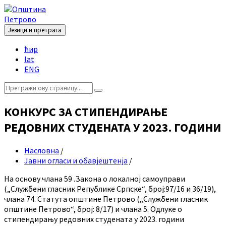
Skip
Skip
Skip
Skip
to
to
to
to
content
left
right
footer
Језици и претрага
sidebar
sidebar
Choose
ћир
language:
lat
ENG
Search:
КОНКУРС ЗА СТИПЕНДИРАЊЕ
РЕДОВНИХ СТУДЕНАТА У 2023. ГОДИНИ
Насловна
/
Јавни огласи и обавјештенја
/
На основу члана 59 .Закона о локалној самоуправи
(„Службени гласник Републике Српске“, број:97/16 и 36/19),
члана 74. Статута општине Петрово („Службени гласник
општине Петрово“, број: 8/17) и члана 5. Одлуке о
стипендирању редовних студената у 2023. години