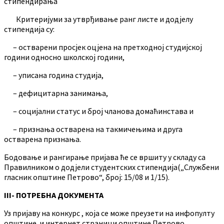
стипендирања
Критеријуми за утврђивање ранг листе и додјелу
стипендија су:
– остварени просјек оцјена на претходној студијској
години односно школској години,
– уписана година студија,
– дефицитарна занимања,
– социјални статус и број чланова домаћинстава и
– признања остварена на такмичењима и друга
остварена признања.
Бодовање и рангирање пријава ће се вршиту у складу са
Правилником о додјели студентских стипендија(„Службени
гласник општине Петрово“, број: 15/08 и 1/15).
III- ПОТРЕБНА ДОКУМЕНТА
Уз пријаву на конкурс , која се може преузети на инфопулту
општине и интернет страници општине Петрово