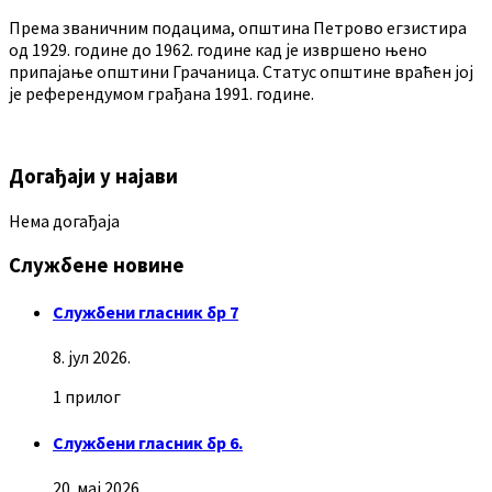
Према званичним подацима, општина Петрово егзистира
од 1929. године до 1962. године кад је извршено њено
припајање општини Грачаница. Статус општине враћен јој
је референдумом грађана 1991. године.
Догађаји у најави
Нема догађаја
Службене новине
Службени гласник бр 7
8. јул 2026.
1 прилог
Службени гласник бр 6.
20. мај 2026.