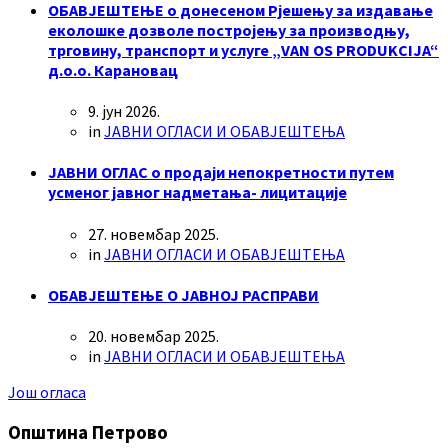
ОБАВЈЕШТЕЊЕ о донесеном Рјешењу за издавање
еколошке дозволе постројењу за производњу,
трговину, транспорт и услуге „VAN OS PRODUKCIJA“
д.о.о. Карановац
9. јун 2026.
in
ЈАВНИ ОГЛАСИ И ОБАВЈЕШТЕЊА
ЈАВНИ ОГЛАС о продаји непокретности путем
усменог јавног надметања- лицитације
27. новембар 2025.
in
ЈАВНИ ОГЛАСИ И ОБАВЈЕШТЕЊА
ОБАВЈЕШТЕЊЕ О ЈАВНОЈ РАСПРАВИ
20. новембар 2025.
in
ЈАВНИ ОГЛАСИ И ОБАВЈЕШТЕЊА
Још огласа
Општина Петрово