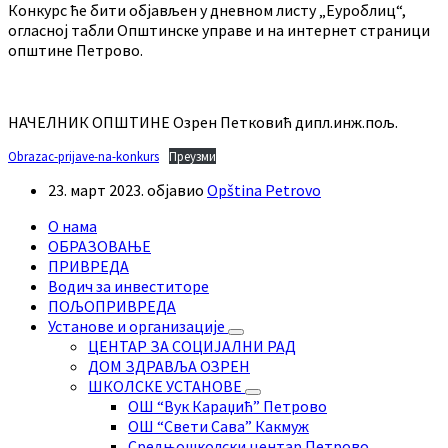
Конкурс ће бити објављен у дневном листу „Еуроблиц“,
огласној табли Општинске управе и на интернет страници
општине Петрово.
НАЧЕЛНИК ОПШТИНЕ Озрен Петковић дипл.инж.пољ.
Obrazac-prijave-na-konkurs
Преузми
23. март 2023.
објавио
Opština Petrovo
О нама
ОБРАЗОВАЊЕ
ПРИВРЕДА
Водич за инвеститоре
ПОЉОПРИВРЕДА
Установе и организације
ЦЕНТАР ЗА СОЦИЈАЛНИ РАД
ДОМ ЗДРАВЉА ОЗРЕН
ШКОЛСКЕ УСТАНОВЕ
ОШ “Вук Караџић” Петрово
ОШ “Свети Сава” Какмуж
Средњошколски центар Петрово