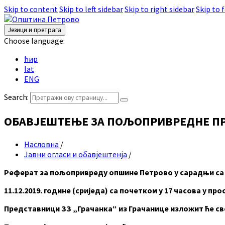
Skip to content
Skip to left sidebar
Skip to right sidebar
Skip to 
Језици и претрага
Choose language:
ћир
lat
ENG
Search:
ОБАВЈЕШТЕЊЕ ЗА ПОЉОПРИВРЕДНЕ П
Насловна
/
Јавни огласи и обавјештенја
/
Реферат за пољопривреду опшине Петрово у сарадњи са З
11.12.2019. године (сриједа) са почетком у 17 часова у 
Представници ЗЗ „Грачанка“ из Грачанице изложит ће св