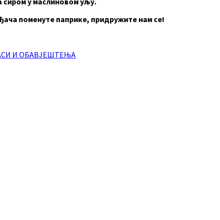
а сиром у маслиновом уљу.
ђача поменуте паприке, придружите нам се!
АСИ И ОБАВЈЕШТЕЊА