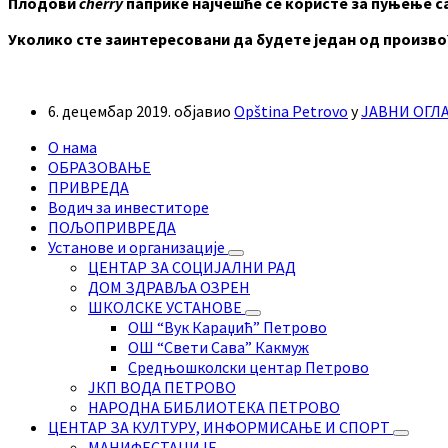
Плодови
cherry
паприке најчешће се користе за пуњење с
Уколико сте заинтересовани да будете један од произво
6. децембар 2019.
објавио
Opština Petrovo
у
ЈАВНИ ОГЛ
О нама
ОБРАЗОВАЊЕ
ПРИВРЕДА
Водич за инвеститоре
ПОЉОПРИВРЕДА
Установе и организације
ЦЕНТАР ЗА СОЦИЈАЛНИ РАД
ДОМ ЗДРАВЉА ОЗРЕН
ШКОЛСКЕ УСТАНОВЕ
ОШ “Вук Караџић” Петрово
ОШ “Свети Сава” Какмуж
Средњошколски центар Петрово
ЈКП ВОДА ПЕТРОВО
НАРОДНА БИБЛИОТЕКА ПЕТРОВО
ЦЕНТАР ЗА КУЛТУРУ, ИНФОРМИСАЊЕ И СПОРТ
МАНИФЕСТАЦИЈЕ