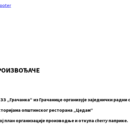
footer
РОИЗВОЂАЧЕ
З „Грачанка“ из Грачанице организује заједнички радни 
просторијама општинског ресторана „Цедам“
ој план организације производње и откупа
cherry
паприке.