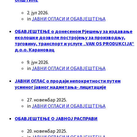
2. јул 2026.
in
ЈАВНИ ОГЛАСИ И ОБАВЈЕШТЕЊА
ОБАВЈЕШТЕЊЕ о донесеном Рјешењу за издавање
еколошке дозволе постројењу за производњу,
трговину, транспорт и услуге „VAN OS PRODUKCIJA“
д.о.о. Карановац
9. јун 2026.
in
ЈАВНИ ОГЛАСИ И ОБАВЈЕШТЕЊА
ЈАВНИ ОГЛАС о продаји непокретности путем
усменог јавног надметања- лицитације
27. новембар 2025.
in
ЈАВНИ ОГЛАСИ И ОБАВЈЕШТЕЊА
ОБАВЈЕШТЕЊЕ О ЈАВНОЈ РАСПРАВИ
20. новембар 2025.