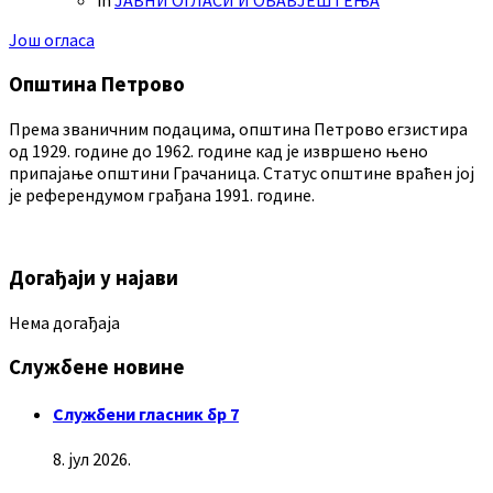
in
ЈАВНИ ОГЛАСИ И ОБАВЈЕШТЕЊА
Још огласа
Општина Петрово
Према званичним подацима, општина Петрово егзистира
од 1929. године до 1962. године кад је извршено њено
припајање општини Грачаница. Статус општине враћен јој
је референдумом грађана 1991. године.
Догађаји у најави
Нема догађаја
Службене новине
Службени гласник бр 7
8. јул 2026.