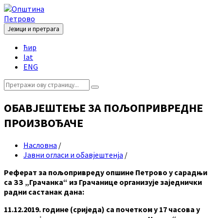
Skip
Skip
Skip
Skip
to
to
to
to
content
left
right
footer
Језици и претрага
sidebar
sidebar
Choose
ћир
language:
lat
ENG
Search:
ОБАВЈЕШТЕЊЕ ЗА ПОЉОПРИВРЕДНЕ
ПРОИЗВОЂАЧЕ
Насловна
/
Јавни огласи и обавјештенја
/
Реферат за пољопривреду опшине Петрово у сарадњи
са ЗЗ „Грачанка“ из Грачанице организује заједнички
радни састанак дана:
11.12.2019. године (сриједа) са почетком у 17 часова у