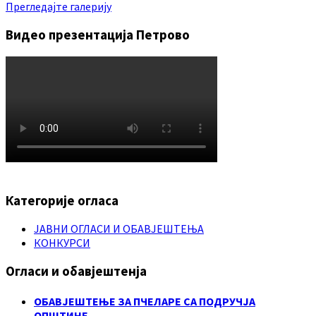
Прегледајте галерију
Видео презентација Петрово
Категорије огласа
ЈАВНИ ОГЛАСИ И ОБАВЈЕШТЕЊА
КОНКУРСИ
Огласи и обавјештенја
ОБАВЈЕШТЕЊЕ ЗА ПЧЕЛАРЕ СА ПОДРУЧЈА
ОПШТИНЕ