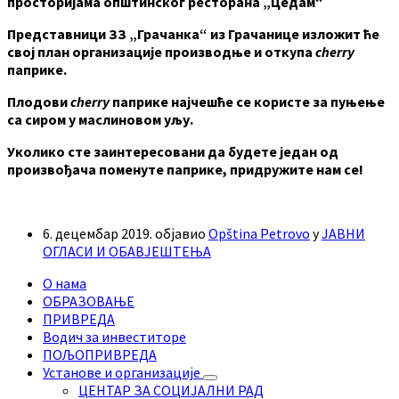
просторијама општинског ресторана „Цедам“
Представници ЗЗ „Грачанка“ из Грачанице изложит ће
свој план организације производње и откупа
cherry
паприке.
Плодови
cherry
паприке најчешће се користе за пуњење
са сиром у маслиновом уљу.
Уколико сте заинтересовани да будете један од
произвођача поменуте паприке, придружите нам се!
6. децембар 2019.
објавио
Opština Petrovo
у
ЈАВНИ
ОГЛАСИ И ОБАВЈЕШТЕЊА
О нама
ОБРАЗОВАЊЕ
ПРИВРЕДА
Водич за инвеститоре
ПОЉОПРИВРЕДА
Установе и организације
ЦЕНТАР ЗА СОЦИЈАЛНИ РАД