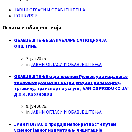
ЈАВНИ ОГЛАСИ И ОБАВЈЕШТЕЊА
КОНКУРСИ
Огласи и обавјештенја
ОБАВЈЕШТЕЊЕ ЗА ПЧЕЛАРЕ СА ПОДРУЧЈА
ОПШТИНЕ
2. јул 2026.
in
ЈАВНИ ОГЛАСИ И ОБАВЈЕШТЕЊА
ОБАВЈЕШТЕЊЕ о донесеном Рјешењу за издавање
еколошке дозволе постројењу за производњу,
трговину, транспорт и услуге „VAN OS PRODUKCIJA“
д.о.о. Карановац
9. јун 2026.
in
ЈАВНИ ОГЛАСИ И ОБАВЈЕШТЕЊА
ЈАВНИ ОГЛАС о продаји непокретности путем
усменог јавног надметања- лицитације