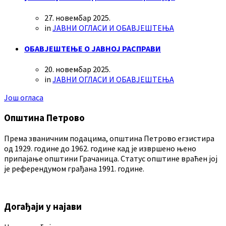
27. новембар 2025.
in
ЈАВНИ ОГЛАСИ И ОБАВЈЕШТЕЊА
ОБАВЈЕШТЕЊЕ О ЈАВНОЈ РАСПРАВИ
20. новембар 2025.
in
ЈАВНИ ОГЛАСИ И ОБАВЈЕШТЕЊА
Још огласа
Општина Петрово
Према званичним подацима, општина Петрово егзистира
од 1929. године до 1962. године кад је извршено њено
припајање општини Грачаница. Статус општине враћен јој
је референдумом грађана 1991. године.
Догађаји у најави