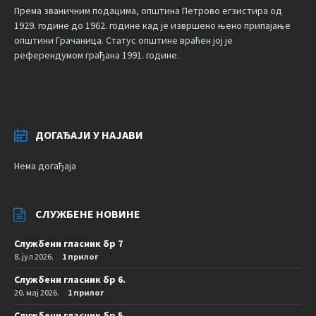
Према званичним подацима, општина Петрово егзистира од
1929. године до 1962. године кад је извршено њено припајање
општини Грачаница. Статус општине враћен јој је
референдумом грађана 1991. године.
ДОГАЂАЈИ У НАЈАВИ
Нема догађаја
СЛУЖБЕНЕ НОВИНЕ
Службени гласник бр 7
8. јул 2026.
1 прилог
Службени гласник бр 6.
20. мај 2026.
1 прилог
Службени гласник бр 5.