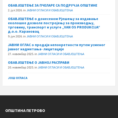
ОБАВЈЕШТЕЊЕ ЗА ПЧЕЛАРЕ СА ПОДРУЧЈА ОПШТИНЕ
2. јул 2026.
in
ЈАВНИ ОГЛАСИ И ОБАВЈЕШТЕЊА
ОБАВЈЕШТЕЊЕ о донесеном Рјешењу за издавање
еколошке дозволе постројењу за производњу,
трговину, транспорт и услуге „VAN OS PRODUKCIJA“
д.о.о. Карановац
9. јун 2026.
in
ЈАВНИ ОГЛАСИ И ОБАВЈЕШТЕЊА
ЈАВНИ ОГЛАС о продаји непокретности путем усменог
јавног надметања- лицитације
27. новембар 2025.
in
ЈАВНИ ОГЛАСИ И ОБАВЈЕШТЕЊА
ОБАВЈЕШТЕЊЕ О ЈАВНОЈ РАСПРАВИ
20. новембар 2025.
in
ЈАВНИ ОГЛАСИ И ОБАВЈЕШТЕЊА
ЈОШ ОГЛАСА
ОПШТИНА ПЕТРОВО