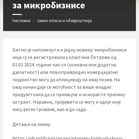
за микробизнисе
Насловна
Јавни огласи и обавјештенја
/
Битно је напоменути и једну новину: микробизниси
који су се регистровали у општини Петрово од
01.01.2024. године као сп (основна или додатна
дјелатност) или пољопривредно комерцијално
газдинство могу да аплицирају на овај позив. На
овај начин даје се могућност за више младих
предузетника да се прикључе и искористе прилику
за грант. Наравно, пријавити се могу и идеје које
нису регистроване, као и до сада.
Детаљи на линку:
https://ob.rolify.pro/pozivi/otvoren-fond-od-skoro-