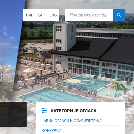
Choose
SEARCH:
ЋИР
LAT
ENG
language:
КАТЕГОРИЈЕ ОГЛАСА
ЈАВНИ ОГЛАСИ И ОБАВЈЕШТЕЊА
КОНКУРСИ