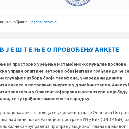
ил 2021.
објавио
Opština Petrovo
 В Ј Е Ш Т Е Њ Е О ПРОВОЂЕЊУ АНКЕТЕ
ње за просторно уређење и стамбено-комуналне послове
ке управе општине Петрово обавјештава грађане да ће с
м случајног избора броја телефона, у наредним данима
ти анкета о потрошњи енергије у домаћинствима. Анкету 
ти запослени у Општинској управи и волонтери који буду
ани, те су грађани замољени за сарадњу.
провођења анкете огледа се у чињеници да је Општина Петро
ала на Јавни позив Развојног програма УН у БиХ (UNDP BiH) з
а локалне самоуправе за припрему акционог плана одрживог