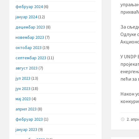
упраљањ
фебруар 2024
(6)
прихваћ
јануар 2024
(12)
За сљед
децембар 2023
(8)
Одлуке 
новембар 2023
(7)
Акционо
октобар 2023
(19)
У UNDP 
септембар 2023
(11)
пројека
август 2023
(7)
енерген
јул 2023
(13)
пећи за
јун 2023
(18)
Након у
мај 2023
(4)
конкури
април 2023
(8)
фебруар 2023
(1)
2. апр
јануар 2023
(9)