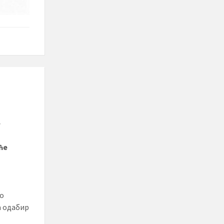
е
ће
во
а одабир