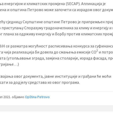
а енергијом и климатских промјена (SECAP). Апликација је
ена и општина Петрово може започети са израдом овог докум
ећу сједницу Скупштине општине Петрово је припремљен при
о приступању Споразуму градоначелника за климу и енергију и
г плана за одрживу енергију и борбу против климатских промј
BiH се разматра могућност расписивања конкурса за суфинан
2
та чија реализација би довела до смањења емисије CO
и потр
ата (утопљавање зграда, замјена столарије, израда фасада, п
 гријање…)
свајања овог документа, јавне институције и грађани ће моћи
сати за додјелу средстава из овог програма.
ил 2021.
објавио
Opština Petrovo