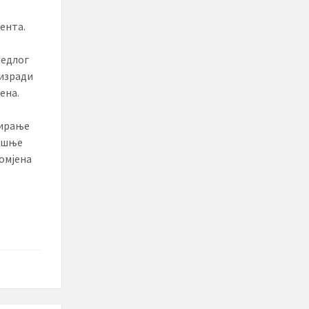
ента.
једлог
 изради
ена.
сирање
ошње
ромјена