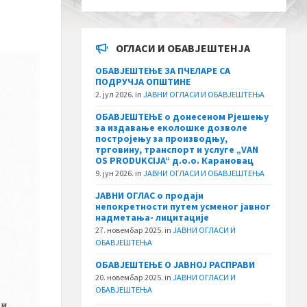
ОГЛАСИ И ОБАВЈЕШТЕНЈА
ОБАВЈЕШТЕЊЕ ЗА ПЧЕЛАРЕ СА
ПОДРУЧЈА ОПШТИНЕ
2. јул 2026.
in
ЈАВНИ ОГЛАСИ И ОБАВЈЕШТЕЊА
ОБАВЈЕШТЕЊЕ о донесеном Рјешењу
за издавање еколошке дозволе
постројењу за производњу,
трговину, транспорт и услуге „VAN
OS PRODUKCIJA“ д.о.о. Карановац
9. јун 2026.
in
ЈАВНИ ОГЛАСИ И ОБАВЈЕШТЕЊА
ЈАВНИ ОГЛАС о продаји
непокретности путем усменог јавног
надметања- лицитације
27. новембар 2025.
in
ЈАВНИ ОГЛАСИ И
ОБАВЈЕШТЕЊА
ОБАВЈЕШТЕЊЕ О ЈАВНОЈ РАСПРАВИ
20. новембар 2025.
in
ЈАВНИ ОГЛАСИ И
ОБАВЈЕШТЕЊА