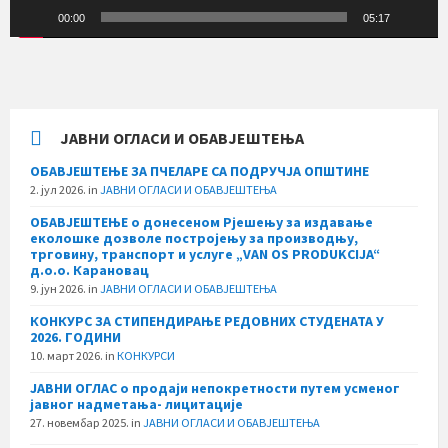
00:00
05:17
ЈАВНИ ОГЛАСИ И ОБАВЈЕШТЕЊА
ОБАВЈЕШТЕЊЕ ЗА ПЧЕЛАРЕ СА ПОДРУЧЈА ОПШТИНЕ
2. јул 2026.
in
ЈАВНИ ОГЛАСИ И ОБАВЈЕШТЕЊА
ОБАВЈЕШТЕЊЕ о донесеном Рјешењу за издавање
еколошке дозволе постројењу за производњу,
трговину, транспорт и услуге „VAN OS PRODUKCIJA“
д.о.о. Карановац
9. јун 2026.
in
ЈАВНИ ОГЛАСИ И ОБАВЈЕШТЕЊА
КОНКУРС ЗА СТИПЕНДИРАЊЕ РЕДОВНИХ СТУДЕНАТА У
2026. ГОДИНИ
10. март 2026.
in
КОНКУРСИ
ЈАВНИ ОГЛАС о продаји непокретности путем усменог
јавног надметања- лицитације
27. новембар 2025.
in
ЈАВНИ ОГЛАСИ И ОБАВЈЕШТЕЊА