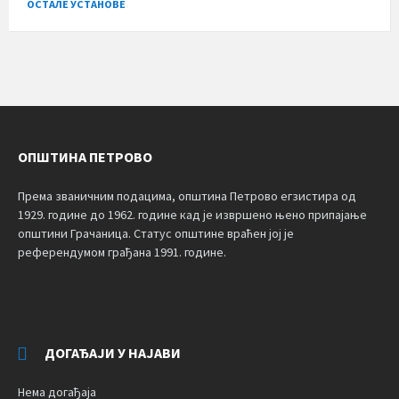
ОСТАЛЕ УСТАНОВЕ
ОПШТИНА ПЕТРОВО
Према званичним подацима, општина Петрово егзистира од
1929. године до 1962. године кад је извршено њено припајање
општини Грачаница. Статус општине враћен јој је
референдумом грађана 1991. године.
ДОГАЂАЈИ У НАЈАВИ
Нема догађаја