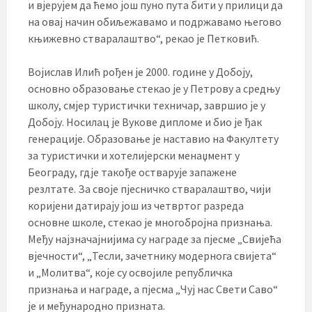
и вјерујем да ћемо још пуно пута бити у прилици да
на овај начин обиљежавамо и подржавамо његово
књижевно стваралаштво“, рекао је Петковић.
Војислав Илић рођен је 2000. године у Добоју,
основно образовање стекао је у Петрову а средњу
школу, смјер туристички техничар, завршио је у
Добоју. Носилац је Вукове дипломе и био је ђак
генерације. Образовање је наставио на Факултету
за туристички и хотелијерски менаџмент у
Београду, гдје такође остварује запажене
резлтате. За своје пјесничко стваралаштво, чији
коријени датирају још из четвртог разреда
основне школе, стекао је многобројна признања.
Међу најзначајнијима су награде за пјесме „Свијећа
вјечности“, „Тесли, зачетнику модернога свијета“
и „Молитва“, које су освојиле републичка
признања и награде, а пјесма „Чуј нас Свети Саво“
је и међународно призната.