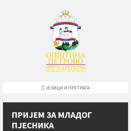
Skip
Skip
Skip
Skip
to
to
to
to
content
left
right
footer
sidebar
sidebar
ЈЕЗИЦИ И ПРЕТРАГА
ПРИЈЕМ ЗА МЛАДОГ
ПЈЕСНИКА