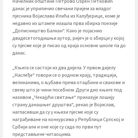
Начелник општине Петрово Озрен Петковић
данас је уприличио свечани пријем за младог
пјесника Војислава Илића из Калуђерице, коме је
недавно из штампе изашла прва збирка поезије
„Дописништво Балкан“. Како је појаснио
двадесетогодишњи аутор, ријеч је о збирци у којој
су пјесме које је писао од краја основне школе па до
данас.
„Књига се састоји из два дијела. У првом дијелу
„Наслеђе“ говори се о родном крају, традицији,
великанима, о љубави према отаџбини и свакоме и
свему што је чини посебном. Други дио књиге под
називом „Чекајући свитање“ приказује лошију
страну данашњег друштва“, рекао је Војислав,
нагласивши да су у књизи пјесме које су
награђиване на конкурсима у Републици Српској и
Србији али и оне које су сада по први пут
представљене читаоцима.