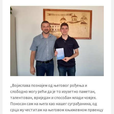
„Војислава познајем од његовог рођења и
слободно могу рећи да је то изузетно паметан,
талентован, вриједан и способан млади човјек.
Поносан сам на њега као нашег суграђанина, од
срца му честитам на његовом књижевном првенцу