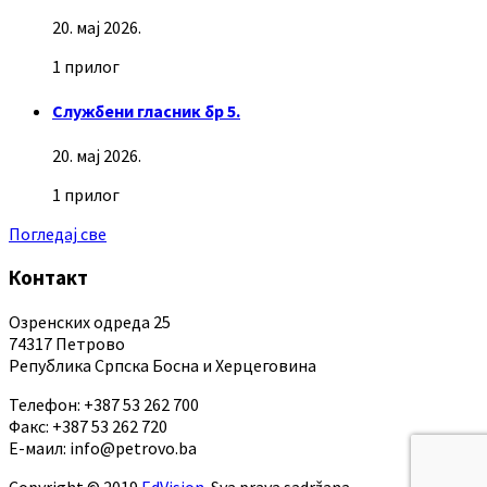
20. мај 2026.
1 прилог
Службени гласник бр 5.
20. мај 2026.
1 прилог
Погледај све
Контакт
Озренских одреда 25
74317 Петрово
Република Српска Босна и Херцеговина
Телефон: +387 53 262 700
Факс: +387 53 262 720
Е-маил: info@petrovo.ba
Copyright © 2019
EdVision
. Sva prava sadržana.