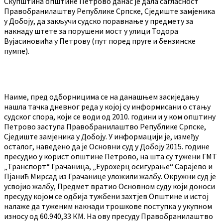
Скупштина општине Петрово данас је дала сагласност
Правобранилаштву Републике Српске, Сједиште замјеника
у Добоју, да закључи судско поравнање у предмету за
накнаду штете за порушени мост у улици Тодора
Вујасиновића у Петрову (пут поред пруге и бензинске
пумпе).
Наиме, пред одборницима се на данашњем засиједању
нашла тачка дневног реда у којој су информисани о стању
судског спора, који се води од 2010. години и у ком општину
Петрово заступа Правобранилаштво Републике Српске,
Сједиште замјеника у Добоју. У информацији је, између
осталог, наведено да је Основни суд у Добоју 2015. године
пресудио у корист општине Петрово, на шта су тужени ГМТ
„Транспорт“ Грачаница, „Еурохерц осигурање“ Сарајево и
Пјанић Мирсад из Грачанице уложили жалбу. Окружни суд је
усвојио жалбу, Предмет вратио Основном суду који доноси
пресуду којом се одбија тужбени захтјев Општине и истој
налаже да туженим накнади трошкове поступка у укупном
износу од 60.940,33 КМ. На ову пресуду Правобранилаштво