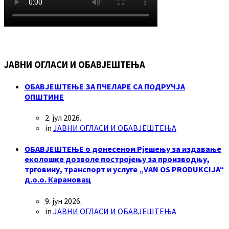
ЈАВНИ ОГЛАСИ И ОБАВЈЕШТЕЊА
ОБАВЈЕШТЕЊЕ ЗА ПЧЕЛАРЕ СА ПОДРУЧЈА
ОПШТИНЕ
2. јул 2026.
in
ЈАВНИ ОГЛАСИ И ОБАВЈЕШТЕЊА
ОБАВЈЕШТЕЊЕ о донесеном Рјешењу за издавање
еколошке дозволе постројењу за производњу,
трговину, транспорт и услуге „VAN OS PRODUKCIJA“
д.о.о. Карановац
9. јун 2026.
in
ЈАВНИ ОГЛАСИ И ОБАВЈЕШТЕЊА