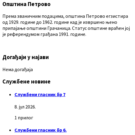
Општина Петрово
Према званичним подацима, општина Петрово егзистира
од 1929. године до 1962. године кад је извршено њено
припајање општини Грачаница. Статус општине враћен јој
је референдумом грађана 1991. године.
Догађаји у најави
Нема догађаја
Службене новине
Службени гласник бр 7
8. јул 2026.
1 прилог
Службени гласник бр 6.