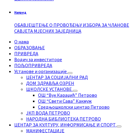
Напред
ОБАВЈЕШТЕЊЕ О ПРОВОЂЕЊУ ИЗБОРА ЗА ЧЛАНОВЕ
САВЈЕТА МЈЕСНИХ ЗАЈЕДНИЦА
О нама
ОБРАЗОВАЊЕ
ПРИВРЕДА
Водич за инвеститоре
ПОЉОПРИВРЕДА
Установе и организације
ЦЕНТАР ЗА СОЦИЈАЛНИ РАД
ДОМ ЗДРАВЉА ОЗРЕН
ШКОЛСКЕ УСТАНОВЕ
ОШ “Вук Караџић” Петрово
ОШ “Свети Сава” Какмуж
Средњошколски центар Петрово
ЈКП ВОДА ПЕТРОВО
НАРОДНА БИБЛИОТЕКА ПЕТРОВО
ЦЕНТАР ЗА КУЛТУРУ, ИНФОРМИСАЊЕ И СПОРТ
МАНИФЕСТАЦИЈЕ