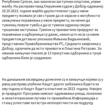
Републике Српске, као законски заступник општине, улаже
жалбу. На расправи пред Окружним судом у Добоју одржаној
10.10.2022. године вијеће другостепеног суда у овом
предмету позвало је све стране да се изјасне о могућности
закључења поравнања у овом предмету, на начин да
тужилац повуче тужбу а да се тужени одрекну својих
трошкова заступања. Тужени су прихватили приједлог за
поравнање а одборници су данас, након што их је са овим
предметом детаљно упознала Миљена Видљиновић,
представник Правобранилаштва РС, Сједиште замјеника у
Добоју, одлучили да исто прихвати и Општина Петрово. За
овакав закључак гласало је 13 присутних одборника а троје
одборника било је суздржано.
На данашњем засиједању донесени су и закључци којима су у
јавну расправу упућени Нацрт другог ребаланса буџета за
ову годину и Нацрт буџета општине за 2023. годину. Усвојен
је приједлог Програма зимског одржавања улица, локалних
и некатегорисаних путева те прихваћена Информација о
стању успоставе катастра непокретности на подручју