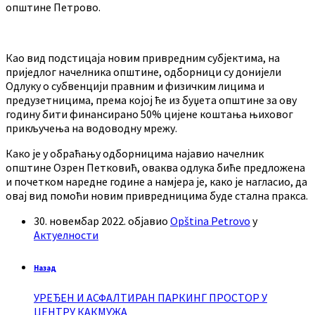
општине Петрово.
Као вид подстицаја новим привредним субјектима, на
приједлог начелника општине, одборници су донијели
Одлуку о субвенцији правним и физичким лицима и
предузетницима, према којој ће из буџета општине за ову
годину бити финансирано 50% цијене коштања њиховог
прикључења на водоводну мрежу.
Како је у обраћању одборницима најавио начелник
општине Озрен Петковић, оваква одлука биће предложена
и почетком наредне године а намјера је, како је нагласио, да
овај вид помоћи новим привредницима буде стална пракса.
30. новембар 2022.
објавио
Opština Petrovo
у
Актуелности
Назад
УРЕЂЕН И АСФАЛТИРАН ПАРКИНГ ПРОСТОР У
ЦЕНТРУ КАКМУЖА