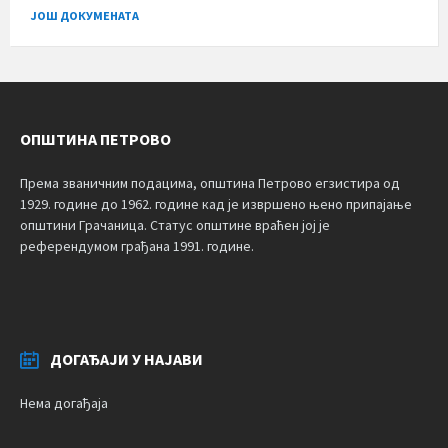
ЈОШ ДОКУМЕНАТА
ОПШТИНА ПЕТРОВО
Према званичним подацима, општина Петрово егзистира од
1929. године до 1962. године кад је извршено њено припајање
општини Грачаница. Статус општине враћен јој је
референдумом грађана 1991. године.
ДОГАЂАЈИ У НАЈАВИ
Нема догађаја