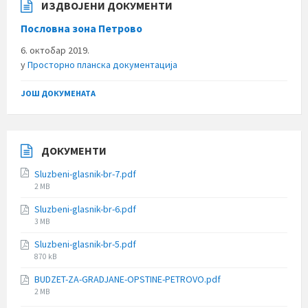
ИЗДВОЈЕНИ ДОКУМЕНТИ
Пословна зона Петрово
6. октобар 2019.
у
Просторно планска документација
ЈОШ ДОКУМЕНАТА
ДОКУМЕНТИ
Sluzbeni-glasnik-br-7.pdf
File
2 MB
size:
Sluzbeni-glasnik-br-6.pdf
File
3 MB
size:
Sluzbeni-glasnik-br-5.pdf
File
870 kB
size:
BUDZET-ZA-GRADJANE-OPSTINE-PETROVO.pdf
File
2 MB
size: