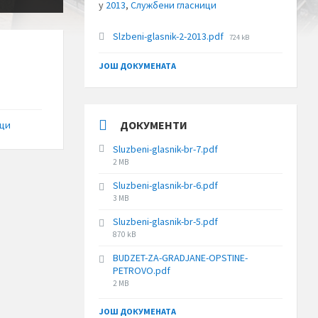
у
2013
,
Службени гласници
File
Slzbeni-glasnik-2-2013.pdf
724 kB
size:
ЈОШ ДОКУМЕНАТА
ДОКУМЕНТИ
ици
Sluzbeni-glasnik-br-7.pdf
File
2 MB
size:
Sluzbeni-glasnik-br-6.pdf
File
3 MB
size:
Sluzbeni-glasnik-br-5.pdf
File
870 kB
size:
BUDZET-ZA-GRADJANE-OPSTINE-
PETROVO.pdf
File
2 MB
size:
ЈОШ ДОКУМЕНАТА