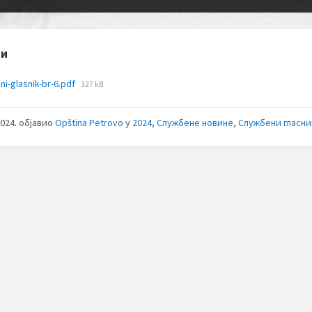
зи
File
ni-glasnik-br-6.pdf
327 kB
size:
2024.
објавио
Opština Petrovo
у
2024
,
Службене новине
,
Службени гласн