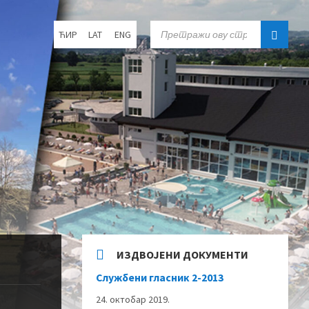
Choose
SEARCH:
ЋИР
LAT
ENG
language:
ИЗДВОЈЕНИ ДОКУМЕНТИ
Службени гласник 2-2013
24. октобар 2019.