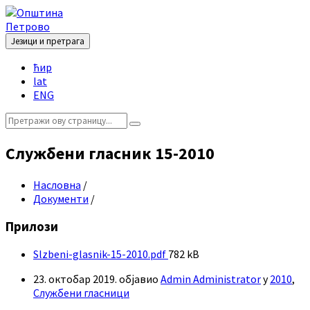
Skip
Skip
Skip
Skip
to
to
to
to
content
left
right
footer
Језици и претрага
sidebar
sidebar
Choose
ћир
language:
lat
ENG
Search:
Службени гласник 15-2010
Насловна
/
Документи
/
Прилози
File
Slzbeni-glasnik-15-2010.pdf
782 kB
size:
23. октобар 2019.
објавио
Admin Administrator
у
2010
,
Службени гласници