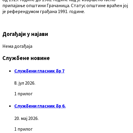
припајање општини Грачаница. Статус општине враћен јој
је референдумом грађана 1991. године.
Догађаји у најави
Нема догађаја
Службене новине
Службени гласник бр 7
8. јул 2026.
1 прилог
Службени гласник бр 6.
20. мај 2026.
1 прилог