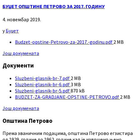
БУЏЕТ ОПШТИНЕ ПЕТРОВО ЗА 2017. ГОДИНУ
4. новембар 2019.
у
Буџет
File
Budzet-opstine-Petrovo-za-2017.-godinu.pdf
2 MB
size:
Још докумената
Документи
File
Sluzbeni-glasnik-br-7.pdf
2 MB
size:
File
Sluzbeni-glasnik-br-6.pdf
3 MB
size:
File
Sluzbeni-glasnik-br-5.pdf
870 kB
size:
File
BUDZET-ZA-GRADJANE-OPSTINE-PETROVO.pdf
2 MB
size:
Још докумената
Општина Петрово
Према званичним подацима, општина Петрово егзистира
од 1929. године до 1962. године кад је извршено њено