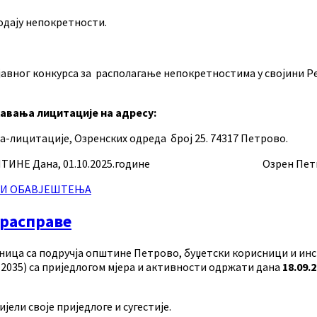
одају непокретности.
јавног конкурса за располагање непокретностима у својини Р
авања лицитације
на адресу:
лицитације, Озренских одреда број 25. 74317 Петрово.
Дана, 01.10.2025.године Озрен Петковић,
 И ОБАВЈЕШТЕЊА
 расправе
ница са подручја општине Петрово, буџетски корисници и инст
2035) са приједлогом мјера и активности
одржати дана
18.09.
јели своје приједлоге и сугестије.