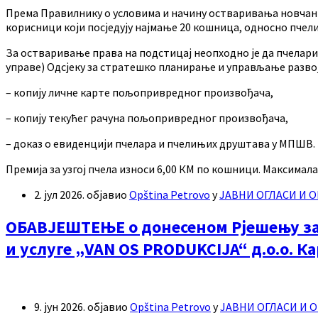
Према Правилнику о условима и начину остваривања новчаних
корисници који посједују најмање 20 кошница, односно пчел
За остваривање права на подстицај неопходно је да пчелари 
управе) Одсјеку за стратешко планирање и управљање развој
– копију личне карте пољопривредног произвођача,
– копију текућег рачуна пољопривредног произвођача,
– доказ о евиденцији пчелара и пчелињих друштава у МПШВ.
Премија за узгој пчела износи 6,00 КМ по кошници. Максимала
2. јул 2026.
објавио
Opština Petrovo
у
ЈАВНИ ОГЛАСИ И
ОБАВЈЕШТЕЊЕ о донесеном Рјешењу за 
и услуге „VAN OS PRODUKCIJA“ д.о.о. К
9. јун 2026.
објавио
Opština Petrovo
у
ЈАВНИ ОГЛАСИ И