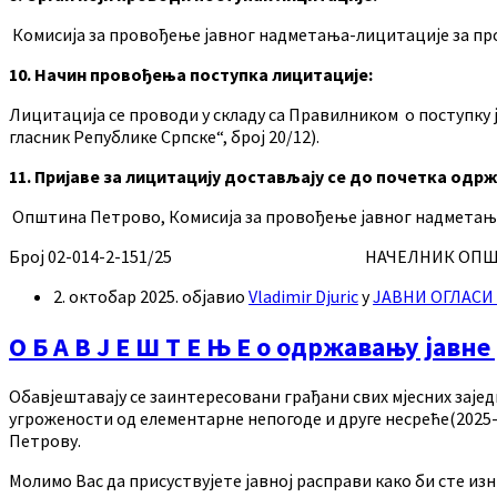
Комисија за провођење јавног надметања-лицитације за пр
10. Начин провођења поступка лицитације:
Лицитација се проводи у складу са Правилником о поступку 
гласник Републике Српске“, број 20/12).
11. Пријаве за лицитацију достављају се
до почетка одрж
Општина Петрово, Комисија за провођење јавног надметања-
Број 02-014-2-151/25 НАЧЕЛНИК ОПШТИНЕ 
2. октобар 2025.
објавио
Vladimir Djuric
у
ЈАВНИ ОГЛАСИ
O Б А В Ј Е Ш Т Е Њ Е о одржавању јавне
Обавјештавају се заинтересовани грађани свих мјесних зајед
угрожености од елементарне непогоде и друге несреће(2025-
Петрову.
Молимо Вас да присуствујете јавној расправи како би сте изни