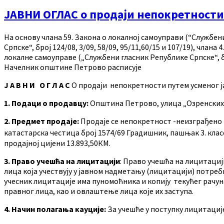
ЈАВНИ ОГЛАС о продаји непокретности
На основу члана 59. Закона о локалној самоуправи (“Службени
Српске“, број 124/08, 3/09, 58/09, 95/11,60/15 и 107/19), чла
локалне самоуправе („Службени гласник Републике Српске“, б
Начелник општине Петрово расписује
Ј А В Н И О Г Л А С
О продаји непокретности путем усменог 
1. Подаци о продавцу:
Општина Петрово, улица „Озренских 
2. Предмет продаје:
Продаје се непокретност -неизграђено 
катастарска честица број 1574/69 Градишник, пашњак 3. кла
продајној цијени 13.893,50КМ.
3.
Право учешћа на лицитацији
: Право учешћа на лицитациј
лица која учествују у јавном надметању (лицитацији) потреб
учесник лицитације има пуномоћника и копију текућег рачуна.
правног лица, као и овлаштење лица које их заступа.
4. Начин полагања кауције:
За учешће у поступку лицитације