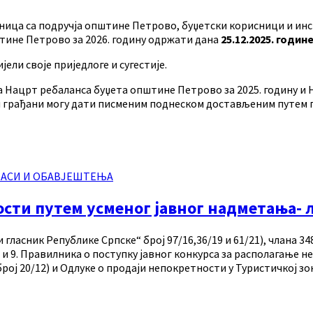
ница са подручја општине Петрово, буџетски корисници и инст
тине Петрово за 2026. годину одржати дана
25.12.2025. године
ели своје приједлоге и сугестије.
 на Нацрт ребаланса буџета општине Петрово за 2025. годину и
ни грађани могу дати писменим поднеском достављеним путем 
ЛАСИ И ОБАВЈЕШТЕЊА
тности путем усменог јавног надметања-
 гласник Републике Српске“ број 97/16,36/19 и 61/21), члана 
на 4. и 9. Правилника о поступку јавног конкурса за располагањ
рој 20/12) и Одлуке о продаји непокретности у Туристичкој зо