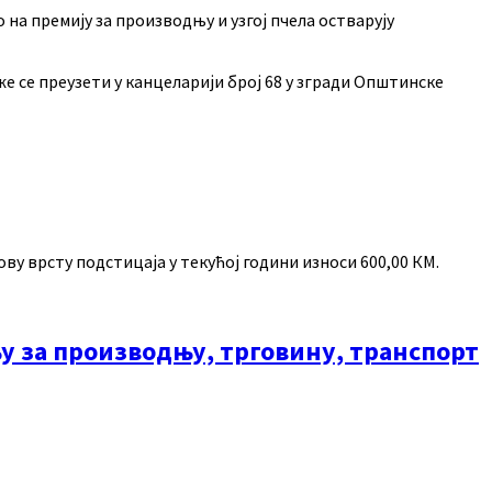
а премију за производњу и узгој пчела остварују
е се преузети у канцеларији број 68 у згради Општинске
ву врсту подстицаја у текућој години износи 600,00 КМ.
 за производњу, трговину, транспорт