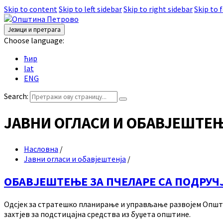
Skip to content
Skip to left sidebar
Skip to right sidebar
Skip to 
Језици и претрага
Choose language:
ћир
lat
ENG
Search:
ЈАВНИ ОГЛАСИ И ОБАВЈЕШТЕ
Насловна
/
Јавни огласи и обавјештенја
/
ОБАВЈЕШТЕЊЕ ЗА ПЧЕЛАРЕ СА ПОДРУЧ
Одсјек за стратешко планирање и управљање развојем Општин
захтјев за подстицајна средства из буџета општине.