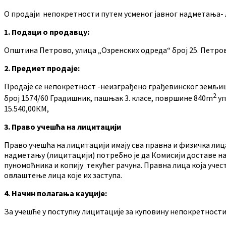
О продаји непокретности путем усменог јавног надметања-
1. Подаци о продавцу:
Општина Петрово, улица „Озренских одреда“ број 25. Петро
2. Предмет продаје:
Продаје се непокретност -неизграђено грађевинског земљишт
2
број 1574/60 Градишник, пашњак 3. класе, површине 840m
уп
15.540,00КМ,
3.
Право учешћа на лицитацији
Право учешћа на лицитацији имају сва правна и физичка лица 
надметању (лицитацији) потребно је да Комисији доставе на
пуномоћника и копију текућег рачуна. Правна лица која учест
овлаштење лица које их заступа.
4. Начин полагања кауције
:
За учешће у поступку лицитације за куповину непокретности и