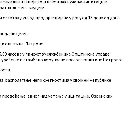
Учесник лицитације који након закључења лицитације
рат положене кауције.
 остатак дуга од продајне цијене у року од 15 дана од дана
родајне цијене.
ради општине Петрово.
15,00 часова у присуству службеника Општинске управе
но уређење и стамбено комуналне послове општине Петрово.
ости.
 за располагање непокретностима у својини Републике
 провођење јавног надметања-лицитације, Озренских