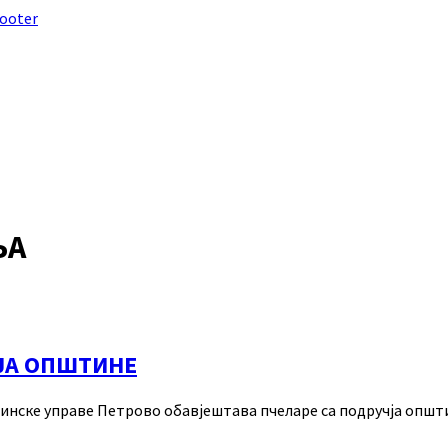
footer
ЊА
ЈА ОПШТИНЕ
ске управе Петрово обавјештава пчеларе са подручја општине 