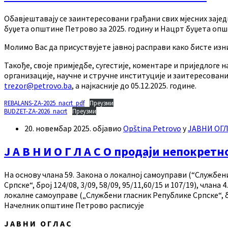
Обавјештавају се заинтересовани грађани свих мјесних зајед
буџета општине Петрово за 2025. годину и Нацрт буџета опш
Молимо Вас да присуствујете јавној расправи како бисте изниј
Такође, своје примједбе, сугестије, коментаре и приједлоге
организације, научне и стручне институције и заитересова
trezor@petrovo.ba
, а најкасније до 05.12.2025. године.
REBALANS-ZA-2025_nacrt_pdf
Преузми
BUDZET-ZA-2026_nacrt
Преузми
20. новембар 2025.
објавио
Opština Petrovo
у
ЈАВНИ ОГ
Ј А В Н И О Г Л А С О продаји непокре
На основу члана 59. Закона о локалној самоуправи (“Службени
Српске“, број 124/08, 3/09, 58/09, 95/11,60/15 и 107/19), чла
локалне самоуправе („Службени гласник Републике Српске“, б
Начелник општине Петрово расписује
Ј А В Н И О Г Л А С