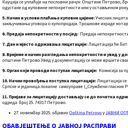
Кауција се уплаћује на пословни рачун Општине Петрово, бр
одустане од куповине непокретности или у остављеном року 
5. Начин и услови плаћања куповне цијене:
Учесник лицитац
закључивања уговора о купопродаји. Трошкове израде нотар
6. Предаја непокретности у посјед:
Предаја непокретности 
7. Дан и мјесто одржавања лицитације:
Лицитација ће бити
8. Вријеме и начин разгледања непокретности и увид у д
општине Петрово.Увид у документацију се може вршити свак
9. Орган који проводи поступак лицитације:
Комисија за п
10. Начин провођења поступка лицитације:
Лицитација се 
Српске и јединица локалне самоуправе („Службени гласник Ре
11. Пријаве за лицитацију достављају се до почетка од
одреда број 25. 74317 Петрово.
27. новембар 2025.
објавио
Opština Petrovo
у
ЈАВНИ ОГ
ОБАВЈЕШТЕЊЕ О ЈАВНОЈ РАСПРАВИ