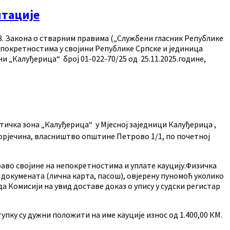
итације
348. Закона о стварним правима („Службени гласник Републике
е непокретностима у својини Републике Српске и јединица
ни „Калуђерица“ број 01-022-70/25 од 25.11.2025.године,
ичка зона „Калуђерица“ у Мјесној заједници Калуђерица ,
 Порјечина, власништво општине Петрово 1/1, по почетној
право својине на непокретностима и уплате кауцију.Физичка
 докумената (лична карта, пасош), овјерену пуномоћ уколико
а Комисији на увид доставе доказ о упису у судски регистар
упку су дужни положити на име кауције износ од 1.400,00 КМ.