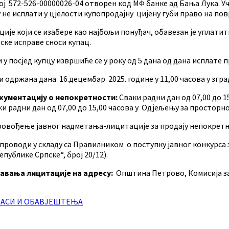
ој 572-526-00000026-04 отворен код МФ банке ад Бањa Лука. 
не исплати у цјелости купопродајну цијену губи право на пов
ије који се изабере као најбољи понуђач, обавезан је уплатити
ске исправе сноси купац.
у посјед купцу извршиће се у року од 5 дана од дана исплате п
 одржана дана 16.децембар 2025. године у 11,00 часова у зг
окументацију о непокретности:
Сваки радни дан од 07,00 до 
и радни дан од 07,00 до 15,00 часова у Одјељењу за простор
ровођење јавног надметања-лицитације за продају непокретн
проводи у складу са Правилником о поступку јавног конкурса
публике Српске“, број 20/12).
ржавања лицитације
на адресу:
Општина Петрово, Комисија за
ЛАСИ И ОБАВЈЕШТЕЊА