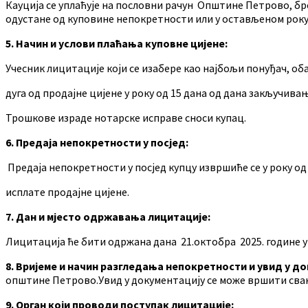
Кауција се уплаћује на пословни рачун Општине Петрово, бр
одустане од куповине непокретности или у остављеном року 
5. Начин и услови плаћања куповне цијене:
Учесник лицитације који се изабере као најбољи понуђач, об
дуга од продајне цијене у року од 15 дана од дана закључива
Трошкове израде нотарске исправе сноси купац.
6. Предаја непокретности у посјед:
Предаја непокретности у посјед купцу извршиће се у року од
исплате продајне цијене.
7. Дан и мјесто одржавања лицитације:
Лицитација ће бити одржана дана 21.октобра 2025. године у
8. Вријеме и начин разгледања непокретности и увид у д
општине Петрово.Увид у документацију се може вршити свак
9. Орган који проводи поступак лицитације: