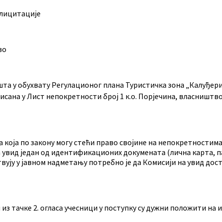
 лицитације
во
а у обухвату Регулационог плана Туристичка зона „Калуђериц
исана у Лист непокретности број 1 к.о. Порјечина, власништв
која по закону могу стећи право својине на непокретностима и
 увид један од идентификационих докумената (лична карта, п
вују у јавном надметању потребно је да Комисији на увид доста
з тачке 2. огласа учесници у поступку су дужни положити на и