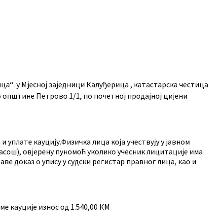
а“ у Мјесној заједници Калуђерица , катастарска честица
о општине Петрово 1/1, по почетној продајној цијени
 уплате кауцију.Физичка лица која учествују у јавном
асош), овјерену пуномоћ уколико учесник лицитације има
ве доказ о упису у судски регистар правног лица, као и
ме кауције износ од 1.540,00 КМ