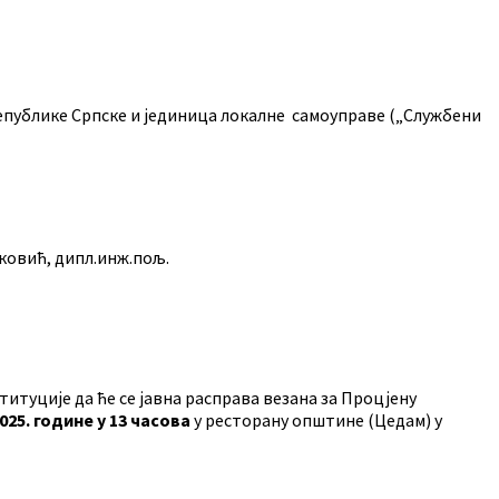
епублике Српске и јединица локалне самоуправе („Службени
 дипл.инж.пољ.
итуције да ће се јавна расправа везана за
Процјену
2025. године у 13 часова
у ресторану општине (Цедам) у