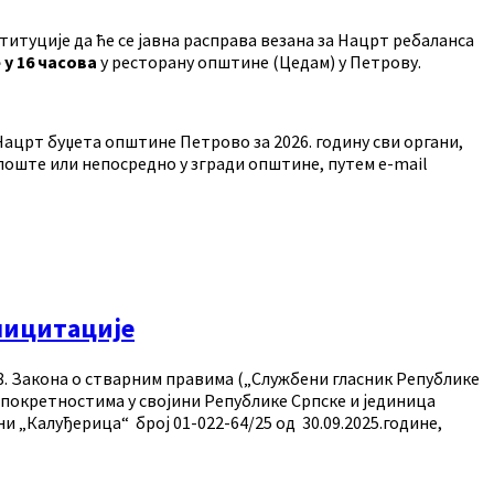
итуције да ће се јавна расправа везана за Нацрт ребаланса
 у 16 часова
у ресторану општине (Цедам) у Петрову.
 Нацрт буџета општине Петрово за 2026. годину сви органи,
поште или непосредно у згради општине, путем e-mail
 лицитације
348. Закона о стварним правима („Службени гласник Републике
е непокретностима у својини Републике Српске и јединица
ни „Калуђерица“ број 01-022-64/25 од 30.09.2025.године,