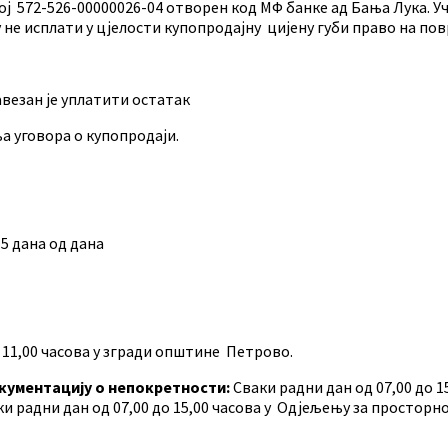
ој 572-526-00000026-04 отворен код МФ банке ад Бањa Лука. 
не исплати у цјелости купопродајну цијену губи право на пов
авезан је уплатити остатак
ња уговора о купопродаји.
 5 дана од дана
 11,00 часова у згради општине Петрово.
окументацију о непокретности:
Сваки радни дан од 07,00 до 
и радни дан од 07,00 до 15,00 часова у Одјељењу за простор