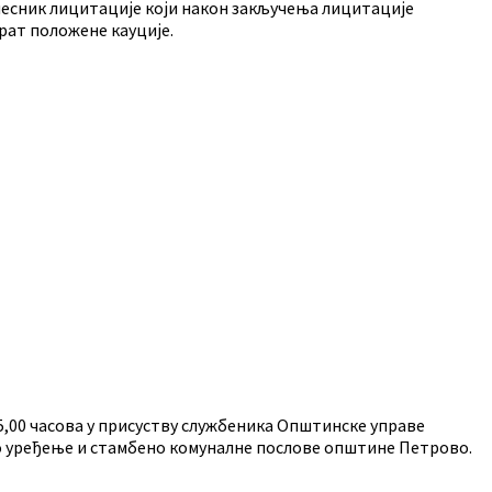
Учесник лицитације који након закључења лицитације
рат положене кауције.
15,00 часова у присуству службеника Општинске управе
но уређење и стамбено комуналне послове општине Петрово.