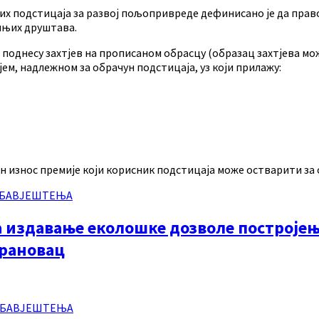
 подстицаја за развој пољопривреде дефинисано је да право н
ињих друштава.
поднесу захтјев на прописаном обрасцу (образац захтјева мож
ем, надлежном за обрачун подстицаја, уз који прилажу:
н износ премије који корисник подстицаја може остварити за о
 ОБАВЈЕШТЕЊА
издавање еколошке дозволе постројењу
арановац
 ОБАВЈЕШТЕЊА