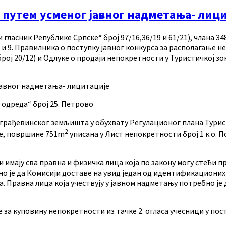
 путем усменог јавног надметања- лиц
 гласник Републике Српске“ број 97/16,36/19 и 61/21), члана 
на 4. и 9. Правилника о поступку јавног конкурса за располагањ
рој 20/12) и Одлуке о продаји непокретности у Туристичкој зо
јавног надметања- лицитације
одреда“ број 25. Петрово
грађевинског земљишта у обухвату Регулационог плана Турист
2
се, површине 751m
уписана у Лист непокретности број 1 к.о.
и имају сва правна и физичка лица која по закону могу стећи 
но је да Комисији доставе на увид један од идентификационих
 Правна лица која учествују у јавном надметању потребно је д
 за куповину непокретности из тачке 2. огласа учесници у пост