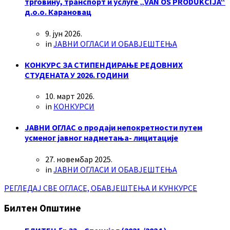
трговину, транспорт и услуге „VAN OS PRODUKCIJA“
д.о.о. Карановац
9. јун 2026.
in
ЈАВНИ ОГЛАСИ И ОБАВЈЕШТЕЊА
КОНКУРС ЗА СТИПЕНДИРАЊЕ РЕДОВНИХ
СТУДЕНАТА У 2026. ГОДИНИ
10. март 2026.
in
КОНКУРСИ
ЈАВНИ ОГЛАС о продаји непокретности путем
усменог јавног надметања- лицитације
27. новембар 2025.
in
ЈАВНИ ОГЛАСИ И ОБАВЈЕШТЕЊА
РЕГЛЕДАЈ СВЕ ОГЛАСЕ, ОБАВЈЕШТЕЊА И КУНКУРСЕ
Билтен Општине