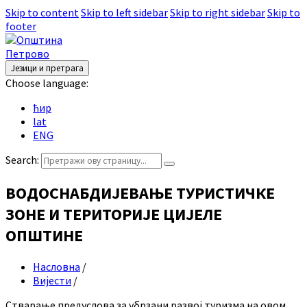
Skip to content
Skip to left sidebar
Skip to right sidebar
Skip to
footer
Језици и претрага
Choose language:
ћир
lat
ENG
Search:
ВОДОСНАБДИЈЕВАЊЕ ТУРИСТИЧКЕ
ЗОНЕ И ТЕРИТОРИЈЕ ЦИЈЕЛЕ
ОПШТИНЕ
Насловна
/
Вијести
/
Стварање предуслова за убрзани развој туризма на овом