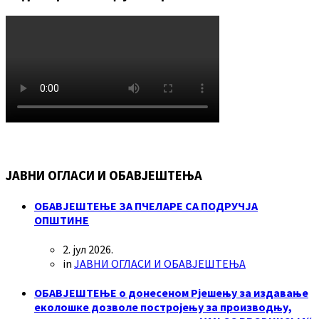
ЈАВНИ ОГЛАСИ И ОБАВЈЕШТЕЊА
ОБАВЈЕШТЕЊЕ ЗА ПЧЕЛАРЕ СА ПОДРУЧЈА
ОПШТИНЕ
2. јул 2026.
in
ЈАВНИ ОГЛАСИ И ОБАВЈЕШТЕЊА
ОБАВЈЕШТЕЊЕ о донесеном Рјешењу за издавање
еколошке дозволе постројењу за производњу,