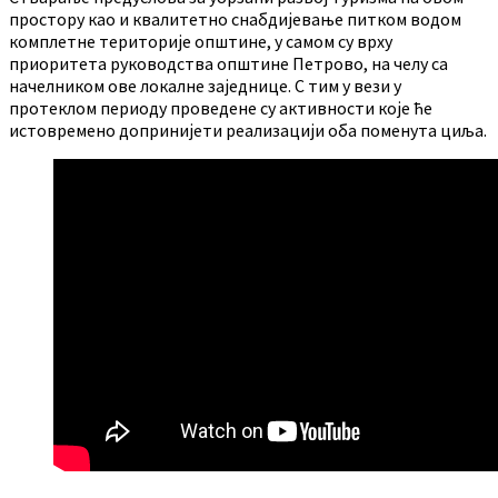
простору као и квалитетно снабдијевање питком водом
комплетне територије општине, у самом су врху
приоритета руководства општине Петрово, на челу са
начелником ове локалне заједнице. С тим у вези у
протеклом периоду проведене су активности које ће
истовремено допринијети реализацији оба поменута циља.