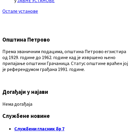
у
ЈАВНЕ УСТАНОВЕ
Остале установе
Општина Петрово
Према званичним подацима, општина Петрово егзистира
од 1929. године до 1962. године кад је извршено њено
припајање општини Грачаница. Статус општине враћен јој
је референдумом грађана 1991. године.
Догађаји у најави
Нема догађаја
Службене новине
Службени гласник бр 7