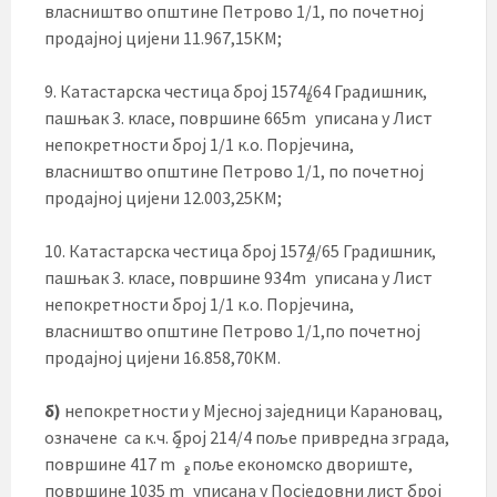
власништво општине Петрово 1/1, по почетној
продајној цијени 11.967,15КМ;
9. Катастарска честица број 1574/64 Градишник,
2
пашњак 3. класе, површине 665m
уписана у Лист
непокретности број 1/1 к.о. Порјечина,
власништво општине Петрово 1/1, по почетној
продајној цијени 12.003,25КМ;
10. Катастарска честица број 1574/65 Градишник,
2
пашњак 3. класе, површине 934m
уписана у Лист
непокретности број 1/1 к.о. Порјечина,
власништво општине Петрово 1/1,по почетној
продајној цијени 16.858,70КМ.
б)
непокретности у Мјесној заједници Карановац,
означене са к.ч. број 214/4 поље привредна зграда,
2
површине 417 m
, поље економско двориште,
2
површине 1035 m
уписана у Посједовни лист број