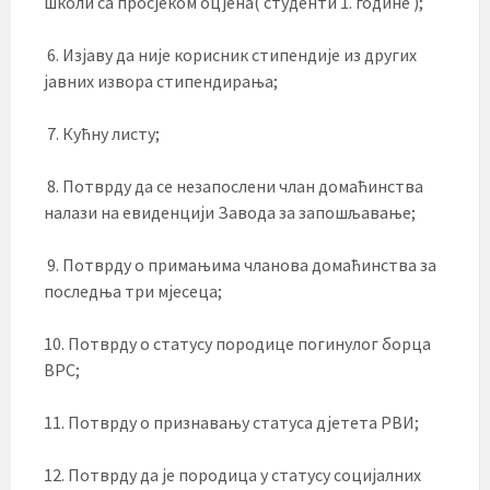
школи са просјеком оцјена( студенти 1. године );
6. Изјаву да није корисник стипендије из других
јавних извора стипендирања;
7. Кућну листу;
8. Потврду да се незапослени члан домаћинства
налази на евиденцији Завода за запошљавање;
9. Потврду о примањима чланова домаћинства за
последња три мјесеца;
10. Потврду о статусу породице погинулог борца
ВРС;
11. Потврду о признавању статуса дјетета РВИ;
12. Потврду да је породица у статусу социјалних