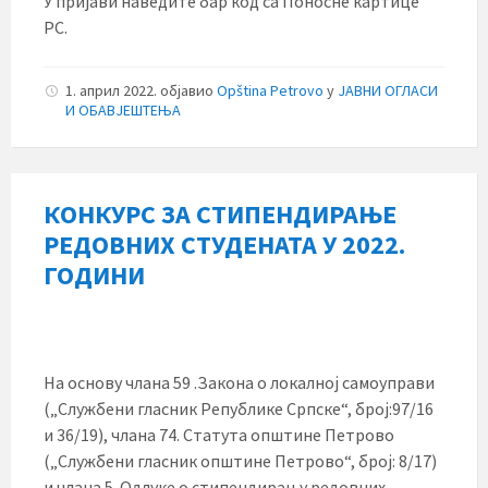
У пријави наведите бар код са Поносне картице
РС.
1. април 2022.
објавио
Opština Petrovo
у
ЈАВНИ ОГЛАСИ
И ОБАВЈЕШТЕЊА
КОНКУРС ЗА СТИПЕНДИРАЊЕ
РЕДОВНИХ СТУДЕНАТА У 2022.
ГОДИНИ
На основу члана 59 .Закона о локалној самоуправи
(„Службени гласник Републике Српске“, број:97/16
и 36/19), члана 74. Статута општине Петрово
(„Службени гласник општине Петрово“, број: 8/17)
и члана 5. Одлуке о стипендирању редовних