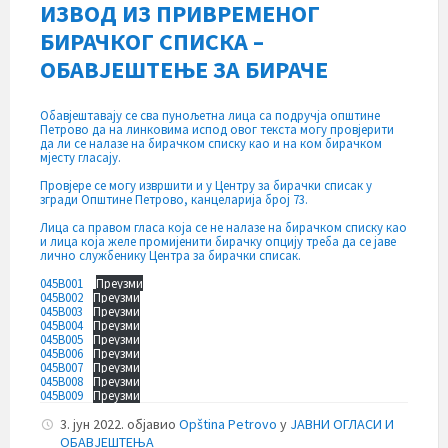
ИЗВОД ИЗ ПРИВРЕМЕНОГ
БИРАЧКОГ СПИСКА –
ОБАВЈЕШТЕЊЕ ЗА БИРАЧЕ
Обавјештавају се сва пунољетна лица са подручја општине
Петрово да на линковима испод овог текста могу провјерити
да ли се налазе на бирачком списку као и на ком бирачком
мјесту гласају.
Провјере се могу извршити и у Центру за бирачки списак у
згради Општине Петрово, канцеларија број 73.
Лица са правом гласа која се не налазе на бирачком списку као
и лица која желе промијенити бирачку опцију треба да се јаве
лично службенику Центра за бирачки списак.
045B001
Преузми
045B002
Преузми
045B003
Преузми
045B004
Преузми
045B005
Преузми
045B006
Преузми
045B007
Преузми
045B008
Преузми
045B009
Преузми
3. јун 2022.
објавио
Opština Petrovo
у
ЈАВНИ ОГЛАСИ И
ОБАВЈЕШТЕЊА