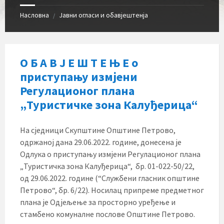
Насловна
Јавни огласи и обавјештенја
/
О Б А В Ј Е Ш Т Е Њ Е о
приступању измјени
Регулационог плана
„Туристичке зона Калуђерица“
На сједници Скупштине Општине Петрово,
одржаној дана 29.06.2022. године, донесена је
Одлука о приступању измјени Регулационог плана
„Туристичка зона Калуђерица“, бр. 01-022-50/22,
од 29.06.2022. године (“Службени гласник општине
Петрово“, бр. 6/22). Носилац припреме предметног
плана је Одјељење за просторно уређење и
стамбено комуналне послове Општине Петрово.