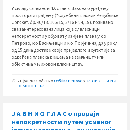
У складу са чланом 42. став 2. Закона о уређењу
простора и грађењу (“Службени гласник Републике
Српске“, бр. 40/13, 106/15, 3/16 и 84/19), позивамо
сва заинтересована лица која су власници
непокретности у обухвату измјене плана у к.о
Петрово, к.о Васиљевци и к.о. Порјечина, да у року
од 15 дана доставе своје приједлоге и сугестије за
одређена планска рјешења на земљишту или
објектима у њиховом власништву.
21. јул 2022.
објавио
Opština Petrovo
у
ЈАВНИ ОГЛАСИ И
ОБАВЈЕШТЕЊА
Ј А В Н И О Г Л А С о продаји
непокретности путем усменог
јавног надметања – лицитације