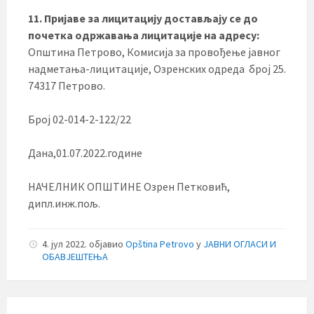
11. Пријаве за лицитацију достављају се до
почетка одржавања лицитације
на адресу:
Општина Петрово, Комисија за провођење јавног
надметања-лицитације, Озренских одреда број 25.
74317 Петрово.
Број 02-014-2-122/22
Дана,01.07.2022.године
НАЧЕЛНИК ОПШТИНЕ Озрен Петковић,
дипл.инж.пољ.
4. јул 2022.
објавио
Opština Petrovo
у
ЈАВНИ ОГЛАСИ И
ОБАВЈЕШТЕЊА