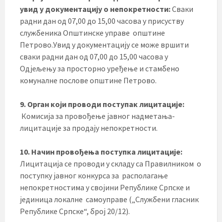
увид у документацију о непокретности:
Сваки
радни дан од 07,00 до 15,00 часова у присуству
службеника Општинске управе општине
Петрово.Увид у документацију се може вршити
сваки радни дан од 07,00 до 15,00 часова у
Одјељењу за просторно уређење и стамбено
комуналне послове општине Петрово.
9. Орган који проводи поступак лицитације:
Комисија за провођење јавног надметања-
лицитације за продају непокретности.
10. Начин провођења поступка лицитације:
Лицитација се проводи у складу са Правилником о
поступку јавног конкурса за располагање
непокретностима у својини Републике Српске и
јединица локалне самоуправе („Службени гласник
Републике Српске“, број 20/12).