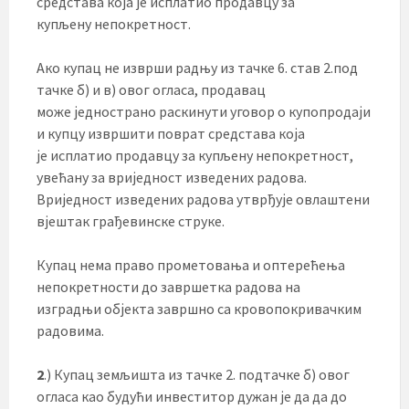
средстава која је исплатио продавцу за
купљену непокретност.
Ако купац не изврши радњу из тачке 6. став 2.под
тачке б) и в) овог огласа, продавац
може једнострано раскинути уговор о купопродаји
и купцу извршити поврат средстава која
је исплатио продавцу за купљену непокретност,
увећану за вриједност изведених радова.
Вриједност изведених радова утврђује овлаштени
вјештак грађевинске струке.
Купац нема право прометовања и оптерећења
непокретности до завршетка радова на
изградњи објекта завршно са кровопокривачким
радовима.
2
.) Купац земљишта из тачке 2. подтачке б) овог
огласа као будући инвеститор дужан је да да до