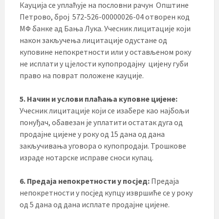
Кауција се уплаћује на пословни рачун Општине
Петрово, број 572-526-00000026-04 отворен код
МФ банке ад Бањa Лука. Учесник лицитације који
након закључења лицитације одустане од
куповине непокретности или у остављеном року
не исплати у цјелости купопродајну цијену губи
право на поврат положене кауције.
5. Начин и услови плаћања куповне цијене:
Учесник лицитације који се изабере као најбољи
понуђач, обавезан је уплатити остатак дуга од
продајне цијене у року од 15 дана од дана
закључивања уговора о купопродаји. Трошкове
израде нотарске исправе сноси купац.
6. Предаја непокретности у посјед:
Предаја
непокретности у посјед купцу извршиће се у року
од 5 дана од дана исплате продајне цијене.