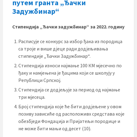
путем гранта „Ђачки
Задужбинар“
Стипендија „Ђачки задужбинар“ за 2022. годину
Расписује се конкурс за избор ђака из породица
са троје и више дјеце ради додјељивања
стипендије „Ђачки Задужбинар“.
Стипендија износи најмање 100 КМ мјесечно по
ђаку и намјењена је ђацима који се школују у
Републици Српској.
Стипендија се додјељује за период од најмање
три мјесеца.
Број стипендија које ће бити додјељене у овом
позиву зависиће од расположивх средстава које
обезбједи Фондација и Пријатељи породице и
не може бити мањи од десет (10).