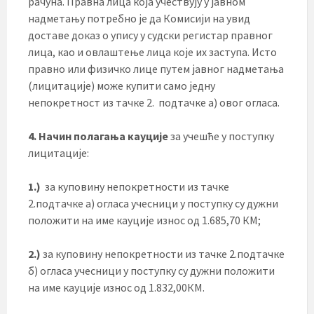
рачуна. Правна лица која учествују у јавном
надметању потребно је да Комисији на увид
доставе доказ о упису у судски регистар правног
лица, као и овлаштење лица које их заступа. Исто
правно или физичко лице путем јавног надметања
(лицитације) може купити само једну
непокретност из тачке 2. подтачке а) овог огласа.
4. Начин полагања кауције
за учешће у поступку
лицитације:
1.)
за куповину непокретности из тачке
2.подтачке а) огласа учесници у поступку су дужни
положити на име кауције износ од 1.685,70 КМ;
2.)
за куповину непокретности из тачке 2.подтачке
б) огласа учесници у поступку су дужни положити
на име кауције износ од 1.832,00КМ.