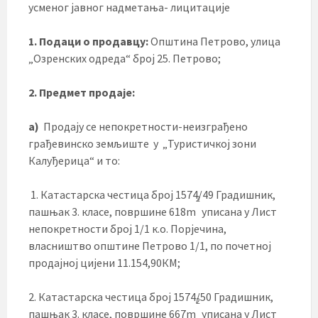
усменог јавног надметања- лицитације
1. Подаци о продавцу:
Општина Петрово, улица
„Озренских одреда“ број 25. Петрово;
2. Предмет продаје:
a)
Продају се непокретности-неизграђено
грађевинско земљиште у „Туристичкој зони
Калуђерица“ и то:
1. Катастарска честица број 1574/49 Градишник,
2
пашњак 3. класе, површине 618m
уписана у Лист
непокретности број 1/1 к.о. Порјечина,
власништво општине Петрово 1/1, по почетној
продајној цијени 11.154,90КМ;
2. Катастарска честица број 1574/50 Градишник,
2
пашњак 3. класе, површине 667m
уписана у Лист