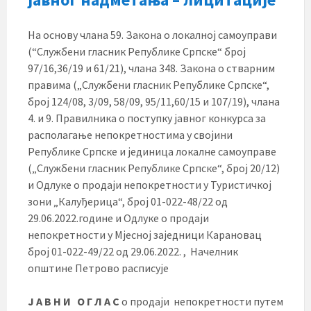
На основу члана 59. Закона о локалној самоуправи
(“Службени гласник Републике Српске“ број
97/16,36/19 и 61/21), члана 348. Закона о стварним
правима („Службени гласник Републике Српске“,
број 124/08, 3/09, 58/09, 95/11,60/15 и 107/19), члана
4. и 9. Правилника о поступку јавног конкурса за
располагање непокретностима у својини
Републике Српске и јединица локалне самоуправе
(„Службени гласник Републике Српске“, број 20/12)
и Одлуке о продаји непокретности у Туристичкој
зони „Калуђерица“, број 01-022-48/22 од
29.06.2022.године и Одлуке о продаји
непокретности у Мјесној заједници Карановац
број 01-022-49/22 од 29.06.2022. , Начелник
општине Петрово расписује
Ј А В Н И О Г Л А С
о продаји непокретности путем