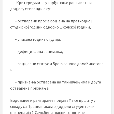
Критеријуми за утврђивање ранг листе и
додјелу стипендија су:
– остварени просјек оцјена на претходној
студијској години односно школској години,
– уписана година студија,
– дефицитарна занимања,
– социјални статус и број чланова домаћинстава
и
– признања остварена на такмичењима и друга
остварена признања.
Бодовање и рангирање пријава ће се вршиту у
складу са Правилником о додјели студентских
стипендија („Службени гласник општине