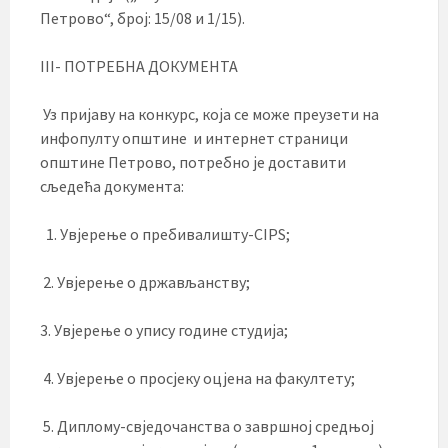
Петрово“, број: 15/08 и 1/15).
III- ПОТРЕБНА ДОКУМЕНТА
Уз пријаву на конкурс, која се може преузети на
инфопулту општине и интернет страници
општине Петрово, потребно је доставити
сљедећа документа:
Увјерење о пребивалишту-CIPS;
2. Увјерење о држављанству;
3. Увјерење о упису године студија;
4. Увјерење о просјеку оцјена на факултету;
5. Диплому-свједочанства о завршној средњој