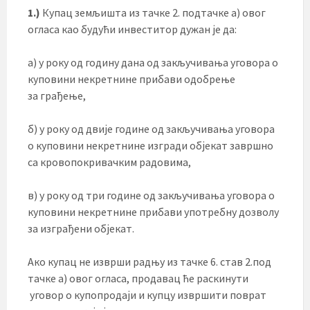
1.)
Купац земљишта из тачке 2. подтачке а) овог
огласа као будући инвеститор дужан је да:
а) у року од годину дана од закључивања уговора о
куповини некретнине прибави одобрење
за грађење,
б) у року од двије године од закључивања уговора
о куповини некретнине изгради објекат завршно
са кровопокривачким радовима,
в) у року од три године од закључивања уговора о
куповини некретнине прибави употребну дозволу
за изграђени објекат.
Ако купац не изврши радњу из тачке 6. став 2.под
тачке а) овог огласа, продавац ће раскинути
уговор о купопродаји и купцу извршити поврат