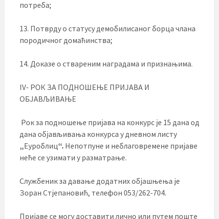
потреба;
13. Потврду о статусу демобилисаног борца члана
породичног домаћинства;
14. Доказе о ствареним наградама и признањима.
IV- РОК ЗА ПОДНОШЕЊЕ ПРИЈАВА И
ОБЈАВЉИВАЊЕ
Рок за подношење пријава на конкурс је 15 дана од
дана објављивања конкурса у дневном листу
„
Еуроблиц
“.
Непотпуне и неблаговремене пријаве
неће се узимати у разматрање.
Службеник за давање додатних објашњења је
Зоран Стјепановић, телефон 053/262-704.
Пријаве се могу доставити лично или путем поште