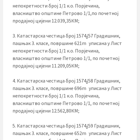
непокретности број 1/1 к.о. Порјечина,
власништво општине Петрово 1/1,по почетној
продајној цијени 12.039,35КМ;
3. Катастарска честица број 1574/57 Градишник,
2
пашњак 3. класе, површине 621m
уписана у Лист
непокретности број 1/1 к.о. Порјечина,
власништво општине Петрово 1/1, по почетној
продајној цијени 11.209,05КМ;
4. Катастарска честица број 1574/58 Градишник,
2
пашњак 3. класе, површине 696m
уписана у Лист
непокретности број 1/1 к.о. Порјечина,
власништво општине Петрово 1/1, по почетној
продајној цијени 12.562,80КМ;
5. Катастарска честица број 1574/59 Градишник,
2
пашњак 3. класе, површине 652m
уписана у Лист