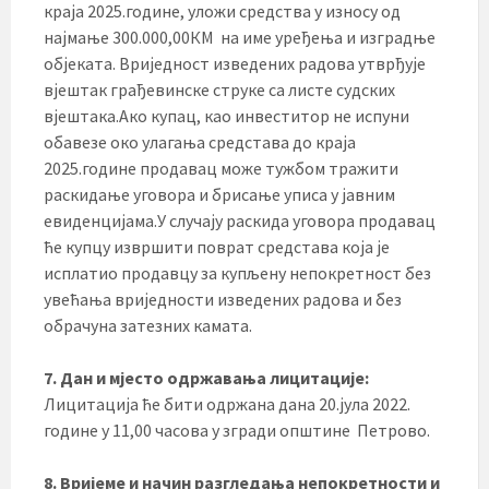
краја 2025.године, уложи средства у износу од
најмање 300.000,00КМ на име уређења и изградње
објеката. Вриједност изведених радова утврђује
вјештак грађевинске струке са листе судских
вјештака.Ако купац, као инвеститор не испуни
обавезе око улагања средстава до краја
2025.године продавац може тужбом тражити
раскидање уговора и брисање уписа у јавним
евиденцијама.У случају раскида уговора продавац
ће купцу извршити поврат средстава која је
исплатио продавцу за купљену непокретност без
увећања вриједности изведених радова и без
обрачуна затезних камата.
7. Дан и мјесто одржавања лицитације:
Лицитација ће бити одржана дана 20.јула 2022.
године у 11,00 часова у згради општине Петрово.
8. Вријеме и начин разгледања непокретности и