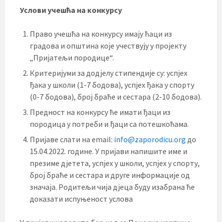
Услови учешћа на конкурсу
Право учешћа на конкурсу имају ћаци из
градова и општина које учествују у пројекту
„Пријатељи породице“.
Критеријуми за додјелу стипендије су: успјех
ђака у школи (1-7 бодова), успјех ђака у спорту
(0-7 бодова), број браће и сестара (2-10 бодова).
Предност на конкурсу ће имати ђаци из
породица у потреби и ђаци са потешкоћама.
Пријаве слати на email:
info@zaporodicu.org
до
15.04.2022. године. У пријави напишите име и
презиме дјетета, успјех у школи, успјех у спорту,
број браће и сестара и друге информације од
значаја. Родитељи чија дјеца буду изабрана ће
доказати испуњеност услова