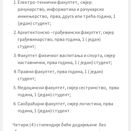
Електро-технички факултет, смјер:
рачунарство, информатика и рачунарско
инжењерство, прва, друга или трећа година, 1
(један) студент;
Архитектонско –грађевински факултет, смјер
грађевинарство, прва година, 1 ( један)
студент;
Факултет физичког васпитања и спорта, смјер
наставнички, прва година, 1 ( један) студент;
Правни факултет, прва година, 1 ( један)
студент;
Медицински факултет, смјер сестринство, прва
година, 1 (један) студент;
Саобраћајни факултет, смјер логистика, прва
година, 1 (један) студент.
Четири (4 ) стипендије биће додијељене без