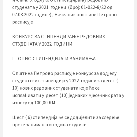
студената у 2021. години (број: 01-022-8/22 од
07.03.2022.године) , Начелник општине Петрово
расписује
КОНКУРС ЗА СТИПЕНДИРАЊЕ РЕДОВНИХ
СТУДЕНАТА У 2022. ГОДИНИ
I – ОПИС СТИПЕНДИЈА И ЗАНИМАЊА
Општина Петрово расписује конкурс за додјелу
студентских стипендија у 2022. години за десет (
10) нових редовних студената које ће се
исплаћивати у десет (10) једнаких мјесечних рата у
износу од 100,00 КМ.
Шест ( 6) стипендија ће се додијелити за следеће
врсте занимања и година студија: