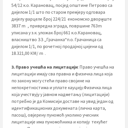
54/12 к.о. Карановац, посјед општине Петрово са
дијелом 1/1 што по старом премјеру одговара
дијелу парцеле број 224/21 економско двориште
2
2
3837 m
, привредна зграда, површине 763m
уписана у з.к. уложак број 661 к.о.Карановац,
власништво ЗЗ „Грачанка“п.о. Грачаница са
дијелом 1/1, по почетној продајној цијени од
2
18.321,00 КМ/ m
.
3.
Право учешћа на лицитацији
: Право учешћа на
лицитацији имају сва правна и физичка лица која
по закону могу стећи право својине на
непокретностима и уплате кауцију.Физичка лица
која учествују у јавном надметању (лицитацији)
потребно је да Комисији доставе на увид један од
идентификационих докумената (лична карта,
пасош), овјерену пуномоћ уколико учесник
лицитације има пуномоћника и копију текућег