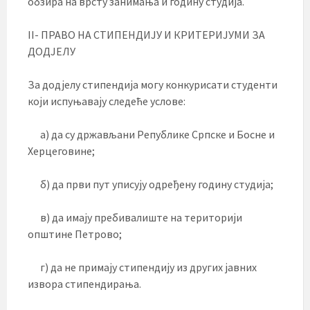
обзира на врсту занимања и годину студија.
II- ПРАВО НА СТИПЕНДИЈУ И КРИТЕРИЈУМИ ЗА
ДОДЈЕЛУ
За додјелу стипендија могу конкурисати студенти
који испуњавају следеће услове:
а) да су држављани Републике Српске и Босне и
Херцеговине;
б) да први пут уписују одређену годину студија;
в) да имају пребивалиште на територији
општине Петрово;
г) да не примају стипендију из других јавних
извора стипендирања.