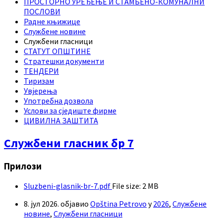
ПРОСТОРНО УРЕЂЕЊЕ И СТАМБЕНО-КОМУНАЛНИ
ПОСЛОВИ
Радне књижице
Службене новине
Службени гласници
СТАТУТ ОПШТИНЕ
Стратешки документи
ТЕНДЕРИ
Тиризам
Увјерења
Употребна дозвола
Услови за сједиште фирме
ЦИВИЛНА ЗАШТИТА
Службени гласник бр 7
Прилози
Sluzbeni-glasnik-br-7.pdf
File size:
2 MB
8. јул 2026.
објавио
Opština Petrovo
у
2026
,
Службене
новине
,
Службени гласници