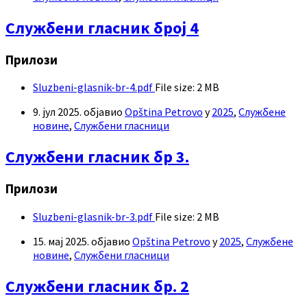
Службени гласник број 4
Прилози
Sluzbeni-glasnik-br-4.pdf
File size:
2 MB
9. јул 2025.
објавио
Opština Petrovo
у
2025
,
Службене
новине
,
Службени гласници
Службени гласник бр 3.
Прилози
Sluzbeni-glasnik-br-3.pdf
File size:
2 MB
15. мај 2025.
објавио
Opština Petrovo
у
2025
,
Службене
новине
,
Службени гласници
Службени гласник бр. 2