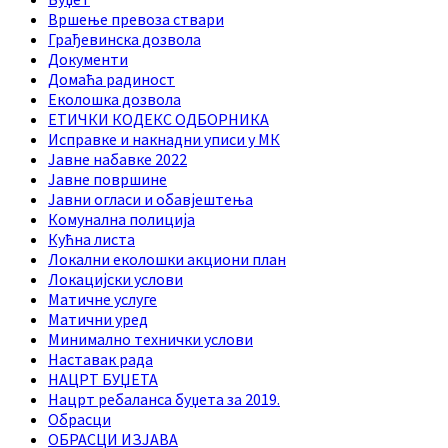
Вршење превоза ствари
Грађевинска дозвола
Документи
Домаћа радиност
Еколошка дозвола
ЕТИЧКИ КОДЕКС ОДБОРНИКА
Исправке и накнадни уписи у МК
Јавне набавке 2022
Јавне површине
Јавни огласи и обавјештења
Комунална полиција
Кућна листа
Локални еколошки акциони план
Локацијски услови
Матичне услуге
Матични уред
Минимално технички услови
Наставак рада
НАЦРТ БУЏЕТА
Нацрт ребаланса буџета за 2019.
Обрасци
ОБРАСЦИ ИЗЈАВА