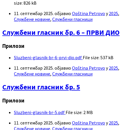
size:
826 kB
11. септембар 2025.
објавио
Opština Petrovo
у
2025
,
Службене новине
,
Службени гласници
Службени гласник бр. 6 – ПРВИ ДИО
Прилози
Sluzbeni-glasnik-br-6-prvi-dio.pdf
File size:
537 kB
11. септембар 2025.
објавио
Opština Petrovo
у
2025
,
Службене новине
,
Службени гласници
Службени гласник бр. 5
Прилози
Sluzbeni-glasnik-br-5.pdf
File size:
2 MB
11. септембар 2025.
објавио
Opština Petrovo
у
2025
,
Службене новине
,
Службени гласници