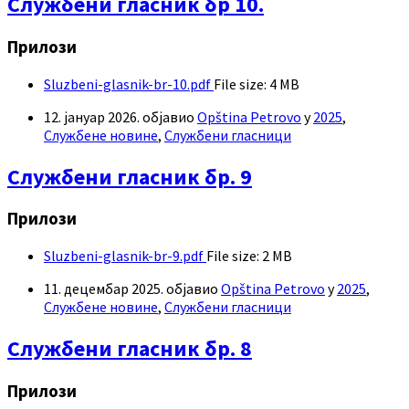
Службени гласник бр 10.
Прилози
Sluzbeni-glasnik-br-10.pdf
File size:
4 MB
12. јануар 2026.
објавио
Opština Petrovo
у
2025
,
Службене новине
,
Службени гласници
Службени гласник бр. 9
Прилози
Sluzbeni-glasnik-br-9.pdf
File size:
2 MB
11. децембар 2025.
објавио
Opština Petrovo
у
2025
,
Службене новине
,
Службени гласници
Службени гласник бр. 8
Прилози