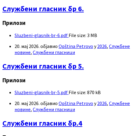
Службени гласник бр 6.
Прилози
Sluzbeni-glasnik-br-6.pdf
File size:
3 MB
20. мај 2026.
објавио
Opština Petrovo
у
2026
,
Службене
новине
,
Службени гласници
Службени гласник бр 5.
Прилози
Sluzbeni-glasnik-br-5.pdf
File size:
870 kB
20. мај 2026.
објавио
Opština Petrovo
у
2026
,
Службене
новине
,
Службени гласници
Службени гласник бр.4