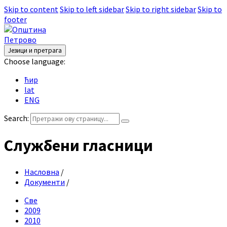
Skip to content
Skip to left sidebar
Skip to right sidebar
Skip to
footer
Језици и претрага
Choose language:
ћир
lat
ENG
Search:
Службени гласници
Насловна
/
Документи
/
Све
2009
2010