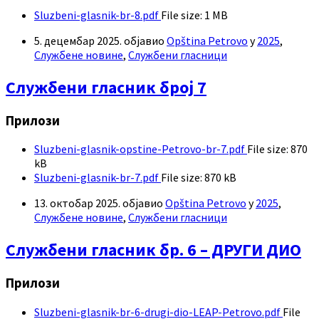
Sluzbeni-glasnik-br-8.pdf
File size:
1 MB
5. децембар 2025.
објавио
Opština Petrovo
у
2025
,
Службене новине
,
Службени гласници
Службени гласник број 7
Прилози
Sluzbeni-glasnik-opstine-Petrovo-br-7.pdf
File size:
870
kB
Sluzbeni-glasnik-br-7.pdf
File size:
870 kB
13. октобар 2025.
објавио
Opština Petrovo
у
2025
,
Службене новине
,
Службени гласници
Службени гласник бр. 6 – ДРУГИ ДИО
Прилози
Sluzbeni-glasnik-br-6-drugi-dio-LEAP-Petrovo.pdf
File