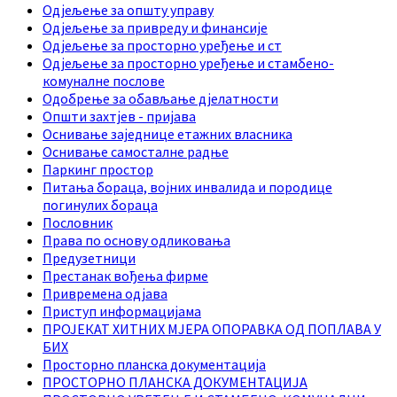
Одјељење за општу управу
Одјељење за привреду и финансије
Одјељење за просторно уређење и ст
Одјељење за просторно уређење и стамбено-
комуналне послове
Одобрење за обављање дјелатности
Општи захтјев - пријава
Оснивање заједнице етажних власника
Оснивање самосталне радње
Паркинг простор
Питања бораца, војних инвалида и породице
погинулих бораца
Пословник
Права по основу одликовања
Предузетници
Престанак вођења фирме
Привремена одјава
Приступ информацијама
ПРОЈЕКАТ ХИТНИХ МЈЕРА ОПОРАВКА ОД ПОПЛАВА У
БИХ
Просторно планска документација
ПРОСТОРНО ПЛАНСКА ДОКУМЕНТАЦИЈА