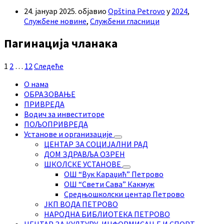
24. јануар 2025.
објавио
Opština Petrovo
у
2024
,
Службене новине
,
Службени гласници
Пагинација чланака
1
2
…
12
Следеће
О нама
ОБРАЗОВАЊЕ
ПРИВРЕДА
Водич за инвеститоре
ПОЉОПРИВРЕДА
Установе и организације
ЦЕНТАР ЗА СОЦИЈАЛНИ РАД
ДОМ ЗДРАВЉА ОЗРЕН
ШКОЛСКЕ УСТАНОВЕ
ОШ “Вук Караџић” Петрово
ОШ “Свети Сава” Какмуж
Средњошколски центар Петрово
ЈКП ВОДА ПЕТРОВО
НАРОДНА БИБЛИОТЕКА ПЕТРОВО