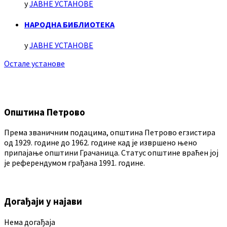
у
ЈАВНЕ УСТАНОВЕ
НАРОДНА БИБЛИОТЕКА
у
ЈАВНЕ УСТАНОВЕ
Остале установе
Општина Петрово
Према званичним подацима, општина Петрово егзистира
од 1929. године до 1962. године кад је извршено њено
припајање општини Грачаница. Статус општине враћен јој
је референдумом грађана 1991. године.
Догађаји у најави
Нема догађаја