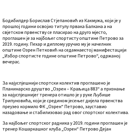
Бодибилдер Борислав Стјепановић из Какмужа, који је у
прошлој години освојио титулу првака Балкана а на
свјетском првенству се пласирао на друго мјесто,
проглашен је за најбољег спортисту општине Петрово за
2019. годину. Пехар и диплому уручио му је начелник
општине Озрен Петковић на седамнаестој манифестацији
„Избор спортисте године општине Петрово“, одржаној
вечерас.
За најуспјешнији спортски колектив проглашено је
Планинарско друштво „Озрен – Краљица 883“ а признање
за најуспјешнијег тренера отишло је у руке Љубише
Трипуновића, који је средином јесењег дијела првенства
преузео кормило ФК „Озрен“ Петрово, зауставио
назадовање и стабилизовао рад овог спортског колектива.
За најбољег спортског радника у 2019. години проглашен је
тренер Кошаркашког клуба „Озрен“ Петрово Дејан