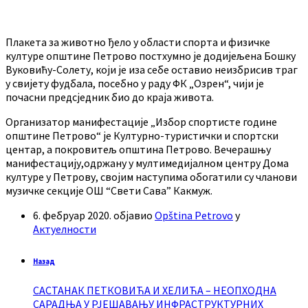
Плакета за животно ђело у области спорта и физичке
културе општине Петрово постхумно је додијељена Бошку
Вуковићу-Солету, који је иза себе оставио неизбрисив траг
у свијету фудбала, посебно у раду ФК „Озрен“, чији је
почасни предсједник био до краја живота.
Организатор манифестације „Избор спортисте године
општине Петрово“ је Културно-туристички и спортски
центар, а покровитељ општина Петрово. Вечерашњу
манифестацију,одржану у мултимедијалном центру Дома
културе у Петрову, својим наступима обогатили су чланови
музичке секције ОШ “Свети Сава” Какмуж.
6. фебруар 2020.
објавио
Opština Petrovo
у
Актуелности
Назад
САСТАНАК ПЕТКОВИЋА И ХЕЛИЋА – НЕОПХОДНА
САРАДЊА У РЈЕШАВАЊУ ИНФРАСТРУКТУРНИХ