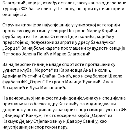
Благојевић, који је, између осталог, заслужан за одиграване
турнира 3X3 баскет лиге у Петрову, по први пут и историји
овог мјеста.
Стручни жири је за најуспјешније у јуниорској категорији
прогласио џудисткињу секције Петрово Марију Којић и
фудбалера из Петрова Огњена Цвјетковића, који ће у
предстојећој полусезони заиграти у дресу бањалучког
„Борца“. За најбоље кадете проглашени су џудисти секције
Петрово Јелена Пејић и Марко Благојевић.
За најперспективније младе спортисте проглашени су
џудисти клуба „Мороте“ из Карановца Ана Николић,
Адријана Ристић и Слађан Симић, као и фудбалери Школе
фудбала ФК „Озрен“ Петрово Милица Ћуковић, Иван
Лазаревић и Лука Мишановић.
На вечерашњој манифестацији додијељена су и специјална
признања и то Александру Катанићу, за индивидуални
допринос у остваривању значајних спортских резултата ФК
„Звијезда“ Какмуж, те стоносерима клуба „Озрен“ из
Какмуж Дејану Стјепановићу и Давору Савићу, као
најуспјешнијем спортском пару.