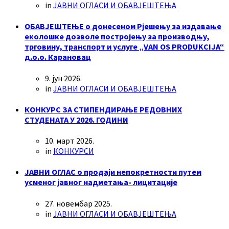
in
ЈАВНИ ОГЛАСИ И ОБАВЈЕШТЕЊА
ОБАВЈЕШТЕЊЕ о донесеном Рјешењу за издавање
еколошке дозволе постројењу за производњу,
трговину, транспорт и услуге „VAN OS PRODUKCIJA“
д.о.о. Карановац
9. јун 2026.
in
ЈАВНИ ОГЛАСИ И ОБАВЈЕШТЕЊА
КОНКУРС ЗА СТИПЕНДИРАЊЕ РЕДОВНИХ
СТУДЕНАТА У 2026. ГОДИНИ
10. март 2026.
in
КОНКУРСИ
ЈАВНИ ОГЛАС о продаји непокретности путем
усменог јавног надметања- лицитације
27. новембар 2025.
in
ЈАВНИ ОГЛАСИ И ОБАВЈЕШТЕЊА