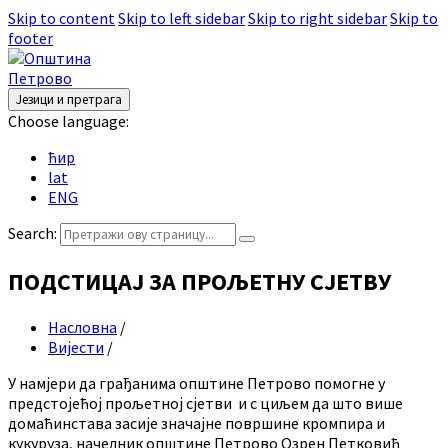
Skip to content
Skip to left sidebar
Skip to right sidebar
Skip to
footer
Језици и претрага
Choose language:
ћир
lat
ENG
Search:
ПОДСТИЦАЈ ЗА ПРОЉЕТНУ СЈЕТВУ
Насловна
/
Вијести
/
У намјери да грађанима општине Петрово помогне у
предстојећој прољетној сјетви и с циљем да што више
домаћинстава засије значајне површине кромпира и
кукуруза, начелник општине Петрово Озрен Петковић