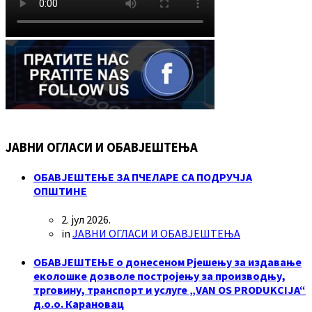
ЈАВНИ ОГЛАСИ И ОБАВЈЕШТЕЊА
ОБАВЈЕШТЕЊЕ ЗА ПЧЕЛАРЕ СА ПОДРУЧЈА
ОПШТИНЕ
2. јул 2026.
in
ЈАВНИ ОГЛАСИ И ОБАВЈЕШТЕЊА
ОБАВЈЕШТЕЊЕ о донесеном Рјешењу за издавање
еколошке дозволе постројењу за производњу,
трговину, транспорт и услуге „VAN OS PRODUKCIJA“
д.о.о. Карановац