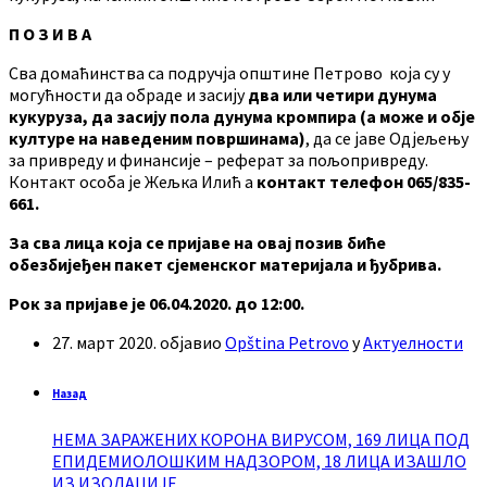
П О З И В А
Сва домаћинства са подручја општине Петрово која су у
могућности да обраде и засију
два
или
четири дунума
кукуруза, да засију пола дунума кромпира (а може и обје
културе на наведеним површинама)
, да се јаве Одјељењу
за привреду и финансије – реферат за пољопривреду.
Контакт особа је Жељка Илић а
контакт телефон 065/835-
661.
За сва лица која се пријаве на овај позив биће
обезбијеђен пакет сјеменског материјала и ђубрива.
Рок за пријаве је 06.04.2020. до 12:00.
27. март 2020.
објавио
Opština Petrovo
у
Актуелности
Назад
НЕМА ЗАРАЖЕНИХ КОРОНА ВИРУСОМ, 169 ЛИЦА ПОД
ЕПИДЕМИОЛОШКИМ НАДЗОРОМ, 18 ЛИЦА ИЗАШЛО
ИЗ ИЗОЛАЦИЈЕ