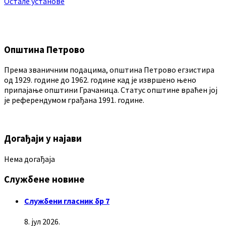
Остале установе
Општина Петрово
Према званичним подацима, општина Петрово егзистира
од 1929. године до 1962. године кад је извршено њено
припајање општини Грачаница. Статус општине враћен јој
је референдумом грађана 1991. године.
Догађаји у најави
Нема догађаја
Службене новине
Службени гласник бр 7
8. јул 2026.