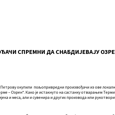
АЧИ СПРЕМНИ ДА СНАБДИЈЕВАЈУ ОЗРЕ
 Петрову окупили пољопривредни произвођачи из ове локалне 
рме – Озрен“. Како је истакнуто на састанку отварањем Терм
јека и меса, али и сувенира и других производа или рукотвори