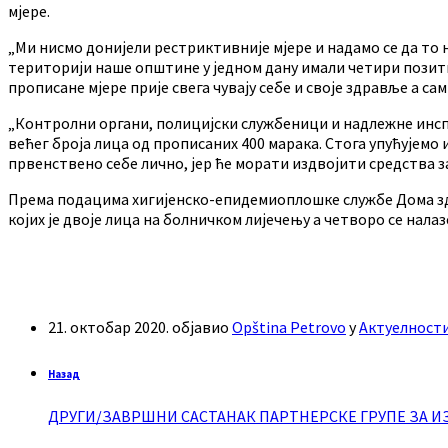
мјере.
„Ми нисмо донијели рестриктивније мјере и надамо се да то 
територији наше општине у једном дану имали четири позитив
прописане мјере прије свега чувају себе и своје здравље а сам
„Контролни органи, полицијски службеници и надлежне инспе
већег броја лица од прописаних 400 марака. Стога упућујемо 
првенствено себе лично, јер ће морати издвојити средства з
Према подацима хигијенско-епидемиоплошке службе Дома зд
којих је двоје лица на болничком лијечењу а четворо се налазе
21. октобар 2020.
објавио
Opština Petrovo
у
Актуелност
Назад
ДРУГИ/ЗАВРШНИ САСТАНАК ПАРТНЕРСКЕ ГРУПЕ ЗА И