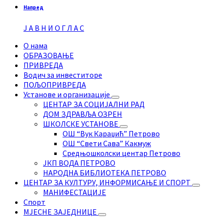
Напред
Ј А В Н И О Г Л А С
О нама
ОБРАЗОВАЊЕ
ПРИВРЕДА
Водич за инвеститоре
ПОЉОПРИВРЕДА
Установе и организације
ЦЕНТАР ЗА СОЦИЈАЛНИ РАД
ДОМ ЗДРАВЉА ОЗРЕН
ШКОЛСКЕ УСТАНОВЕ
ОШ “Вук Караџић” Петрово
ОШ “Свети Сава” Какмуж
Средњошколски центар Петрово
ЈКП ВОДА ПЕТРОВО
НАРОДНА БИБЛИОТЕКА ПЕТРОВО
ЦЕНТАР ЗА КУЛТУРУ, ИНФОРМИСАЊЕ И СПОРТ
МАНИФЕСТАЦИЈЕ
Спорт
МЈЕСНЕ ЗАЈЕДНИЦЕ