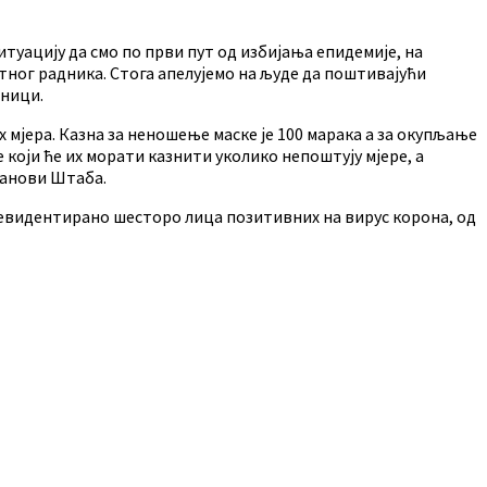
туацију да смо по први пут од избијања епидемије, на
тног радника. Стога апелујемо на људе да поштивајући
дници.
јера. Казна за неношење маске је 100 марака а за окупљање
 који ће их морати казнити уколико непоштују мјере, а
чланови Штаба.
евидентирано шесторо лица позитивних на вирус корона, од