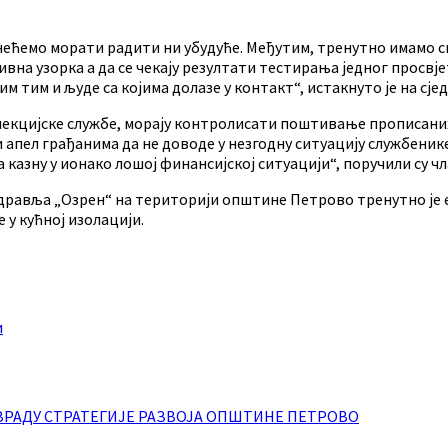
нећемо морати радити ни убудуће. Међутим, тренутно имамо си
на узорка а да се чекају резултати тестирања једног просвје
им тим и људе са којима долазе у контакт“, истакнуто је на сје
кцијске службе, морају контролисати поштивање прописаних м
и апел грађанима да не доводе у незгодну ситуацију службенике
а казну у ионако лошој финансијској ситуацији“, поручили су 
равља „Озрен“ на територији општине Петрово тренутно је 
 у кућној изолацији.
и
ЗРАДУ СТРАТЕГИЈЕ РАЗВОЈА ОПШТИНЕ ПЕТРОВО