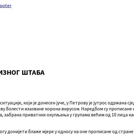
footer
ИЗНОГ ШТАБА
уације, који је донесен јуче, у Петрову је јутрос одржана сј
аву болести изазване корона вирусом. Наредбом су прописане
ца, забрана приватних окупљања у групама већим од 10 лица к
огу донијети блаже мјере у односу на оне прописане од стран