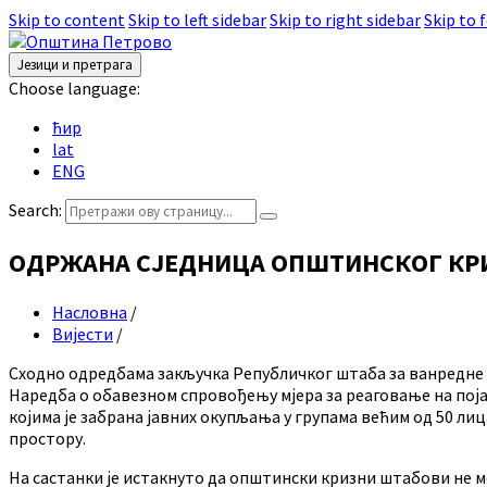
Skip to content
Skip to left sidebar
Skip to right sidebar
Skip to 
Језици и претрага
Choose language:
ћир
lat
ENG
Search:
ОДРЖАНА СЈЕДНИЦА ОПШТИНСКОГ КР
Насловна
/
Вијести
/
Сходно одредбама закључка Републичког штаба за ванредне сит
Наредба о обавезном спровођењу мјера за реаговање на пој
којима је забрана јавних окупљања у групама већим од 50 ли
простору.
На састанки је истакнуто да општински кризни штабови не м