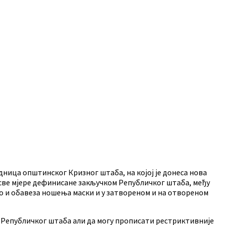
едница општинског Кризног штаба, на којој је донеса нова
 све мјере дефинисане закључком Републичког штаба, међу
ао и обавеза ношења маски и у затвореном и на отвореном
е Републичког штаба али да могу прописати рестриктивније