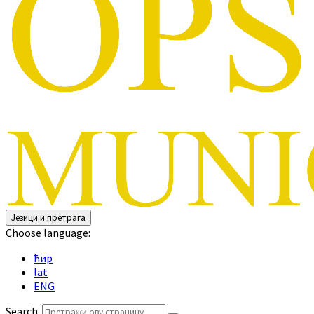
Језици и претрага
Choose language:
ћир
lat
ENG
Search: