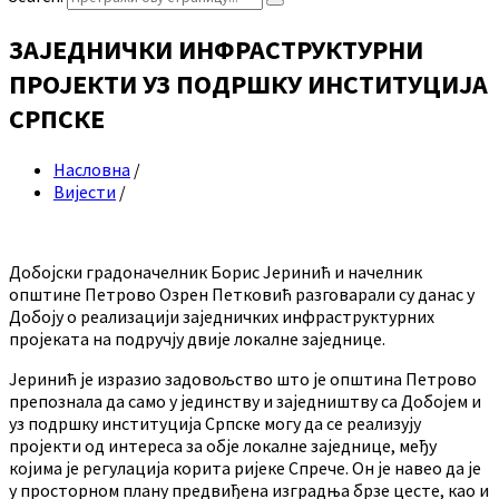
ЗАЈЕДНИЧКИ ИНФРАСТРУКТУРНИ
ПРОЈЕКТИ УЗ ПОДРШКУ ИНСТИТУЦИЈА
СРПСКЕ
Насловна
/
Вијести
/
Добојски градоначелник Борис Јеринић и начелник
општине Петрово Озрен Петковић разговарали су данас у
Добоју о реализацији заједничких инфраструктурних
пројеката на подручју двије локалне заједнице.
Јеринић је изразио задовољство што је општина Петрово
препознала да само у јединству и заједништву са Добојем и
уз подршку институција Српске могу да се реализују
пројекти од интереса за обје локалне заједнице, међу
којима је регулација корита ријеке Спрече. Он је навео да је
у просторном плану предвиђена изградња брзе цесте, као и