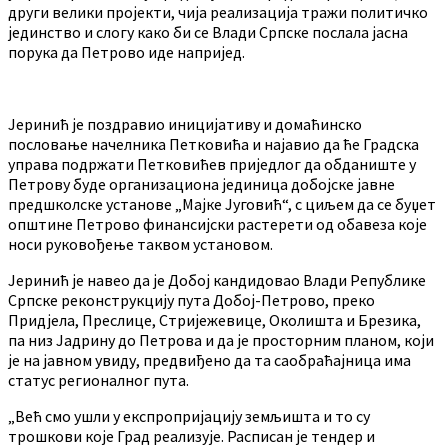
други велики пројекти, чија реализација тражи политичко
јединство и слогу како би се Влади Српске послала јасна
порука да Петрово иде напријед.
Јеринић је поздравио иницијативу и домаћинско
пословање начелника Петковића и најавио да ће Градска
управа подржати Петковићев приједлог да обданиште у
Петрову буде организациона јединица добојске јавне
предшколске установе „Мајке Југовић“, с циљем да се буџет
општине Петрово финансијски растерети од обавеза које
носи руковођење таквом установом.
Јеринић је навео да је Добој кандидовао Влади Републике
Српске реконструкцију пута Добој-Петрово, преко
Придјела, Преслице, Стријежевице, Околишта и Брезика,
па низ Јадрину до Петрова и да је просторним планом, који
је на јавном увиду, предвиђено да та саобраћајница има
статус регионалног пута.
„Већ смо ушли у експропријацију земљишта и то су
трошкови које Град реализује. Расписан је тендер и