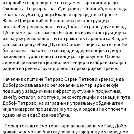
извршиће се проширење на седам метара дионица до
Околишта. То је прва фаза“, изјавио је Јеринић, и навео да
је захваљујући подршци Владе и предсједника Српске
Жељке Цвијановић већ завршена реконструкција
постојећег регионалног пута Добој-Петрово у дужини од
1,5 километра. Он каже да ће финансијску конструкцију за
изградњу регионалног пута тражити у сарадњи са Владом
Српске и предузећем „Путеви Српске“, чији тачан износ ће
бити познат након што се изради идејни пројекат, који
оживљава туристички потенцијал цјелокупног Озрена.
Јеринић је навео да је завршен тендер и изабран извођач
радова на реконструкцији моста преко ријеке Прење.
Начелник општине Петрово Озрен Петковић рекао је да
Добој доживљава као регионални центар и да очекује
подршку у заједничким инфраструктурним пројектима,
између осталог, о потпуној реконструкцији и санацији пута
Добој–Петрово, на изградњи и управљању обдаништем
чија тендерска процедура је у току, а радови ће отпочети
одмах након одабира извођача.
„Поред тога што смо територијално везани ми Град Добој
доживљавамо као братску локалну заједницу и у наредном