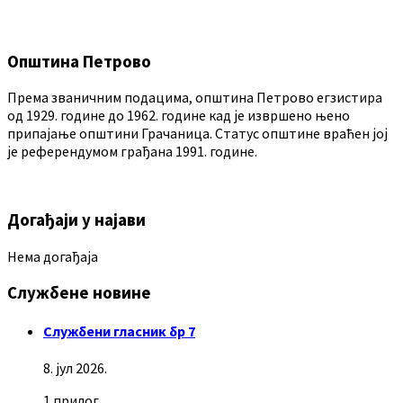
Општина Петрово
Према званичним подацима, општина Петрово егзистира
од 1929. године до 1962. године кад је извршено њено
припајање општини Грачаница. Статус општине враћен јој
је референдумом грађана 1991. године.
Догађаји у најави
Нема догађаја
Службене новине
Службени гласник бр 7
8. јул 2026.
1 прилог