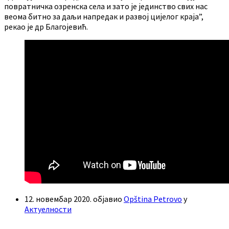
повратничка озренска села и зато је јединство свих нас
веома битно за даљи напредак и развој цијелог краја”,
рекао је др Благојевић.
12. новембар 2020.
објавио
Opština Petrovo
у
Актуелности