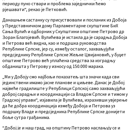
периоду пуно ствари и проблема заједнички ћемо
рјешавати“, рекао је Петковић.
Данашњем састанку су присуствовали и посланик из Добоја
у Представничком дому Парламентарне скупштине БиХ
Сања Вулић и одборник у Скупштини општине Петрово др
Зоран Благојевић. Вулићева је истакла да је сарадња Добоја
и Петрова већ видна, као и подршка руководства
Републике Српске, јер су, између осталог, захваљујући
предсједнику Републике Српске Жељке Цвијановић, у буџет
општине Петрово већ уплаћена средства за изградњу
обданишта у Петрову у износу од 150.000 марака.
„Ми у Добоју смо најбољи показатељ шта значи када сви
јединствени имамо јасне планове и циљеве. Данас је Добој
највеће градилиште у Републици Српској само захваљујући
доброј сарадњи и координацији са Владом Српске и тимом у
Градској управи“, изјавила је Вулићева, изразивши увјерење
да ће добра координација између Добоја и Петрова уз
подршку Владе и предсједника Републике Српске донијети
боље сутра грађанима.
“Добој је и наш град, на општину Петрово наслањују се и