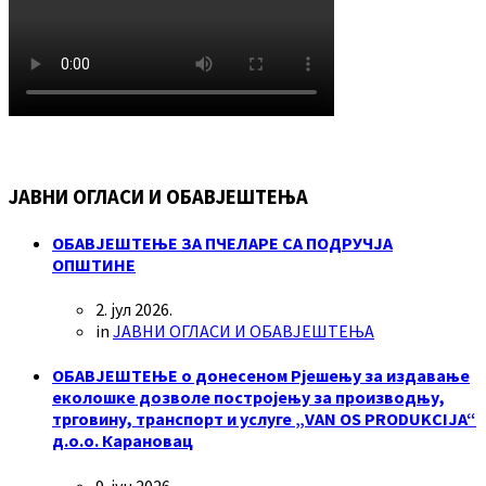
ЈАВНИ ОГЛАСИ И ОБАВЈЕШТЕЊА
ОБАВЈЕШТЕЊЕ ЗА ПЧЕЛАРЕ СА ПОДРУЧЈА
ОПШТИНЕ
2. јул 2026.
in
ЈАВНИ ОГЛАСИ И ОБАВЈЕШТЕЊА
ОБАВЈЕШТЕЊЕ о донесеном Рјешењу за издавање
еколошке дозволе постројењу за производњу,
трговину, транспорт и услуге „VAN OS PRODUKCIJA“
д.о.о. Карановац
9. јун 2026.