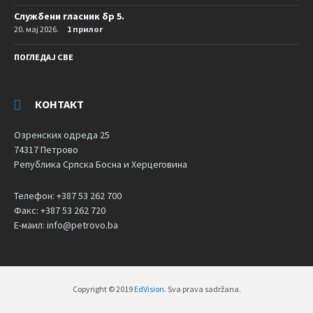
Службени гласник бр 5.
20. мај 2026.
1 прилог
ПОГЛЕДАЈ СВЕ
КОНТАКТ
Озренских одреда 25
74317 Петрово
Република Српска Босна и Херцеговина
Телефон: +387 53 262 700
Факс: +387 53 262 720
Е-маил: info@petrovo.ba
Copyright © 2019
EdVision
. Sva prava sadržana.