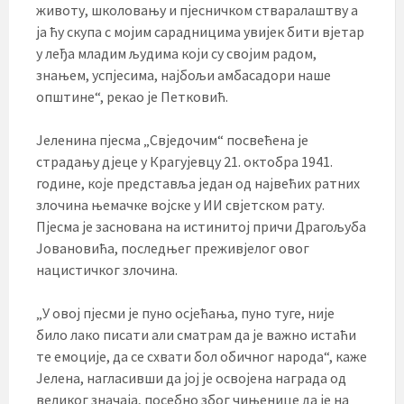
животу, школовању и пјесничком стваралаштву а
ја ћу скупа с мојим сарадницима увијек бити вјетар
у леђа младим људима који су својим радом,
знањем, успјесима, најбољи амбасадори наше
општине“, рекао је Петковић.
Јеленина пјесма „Свједочим“ посвећена је
страдању дјеце у Крагујевцу 21. октобра 1941.
године, које представља један од највећих ратних
злочина њемачке војске у ИИ свјетском рату.
Пјесма је заснована на истинитој причи Драгољуба
Јовановића, последњег преживјелог овог
нацистичког злочина.
„У овој пјесми је пуно осјећања, пуно туге, није
било лако писати али сматрам да је важно истаћи
те емоције, да се схвати бол обичног народа“, каже
Јелена, нагласивши да јој је освојена награда од
великог значаја, посебно због чињенице да је на