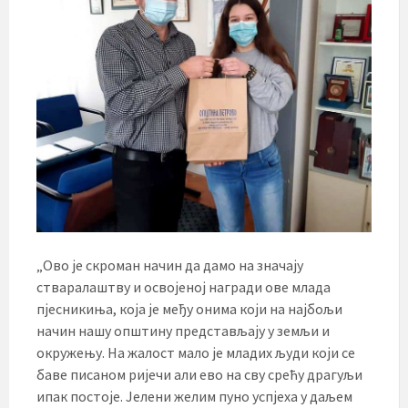
„Ово је скроман начин да дамо на значају
стваралаштву и освојеној награди ове млада
пјесникиња, која је међу онима који на најбољи
начин нашу општину представљају у земљи и
окружењу. На жалост мало је младих људи који се
баве писаном ријечи али ево на сву срећу драгуљи
ипак постоје. Јелени желим пуно успјеха у даљем