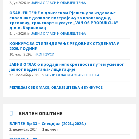
2. јул 2026.
in
ЈАВНИ ОГЛАСИ И ОБАВЈЕШТЕЊА
ОБАВЈЕШТЕЊЕ о донесеном Рјешењу за издавање
еколошке дозволе постројењу за производњу,
трговину, транспорт и услуге „VAN OS PRODUKCIJA“
д.о.о. Карановац
9. јун 2026.
in
ЈАВНИ ОГЛАСИ И ОБАВЈЕШТЕЊА
КОНКУРС ЗА СТИПЕНДИРАЊЕ РЕДОВНИХ СТУДЕНАТА У
2026. ГОДИНИ
10. март 2026.
in
КОНКУРСИ
ЈАВНИ ОГЛАС о продаји непокретности путем усменог
јавног надметања- лицитације
27. новембар 2025.
in
ЈАВНИ ОГЛАСИ И ОБАВЈЕШТЕЊА
РЕГЛЕДАЈ СВЕ ОГЛАСЕ, ОБАВЈЕШТЕЊА И КУНКУРСЕ
БИЛТЕН ОПШТИНЕ
БЛИТЕН бр 33 – Специјал (2021./2024.)
2. децембар 2024.
1 прилог