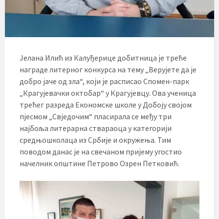
Јелана Илић из Калуђерице добитница је треће
награде литерног конкурса на тему „Верујете да је
добро јаче од зла“, који је расписао Спомен-парк
„Крагујевачки октобар“ у Крагујевцу. Ова ученица
трећег разреда Економске школе у Добоју својом
пјесмом „Свједочим“ пласирала се међу три
најбоља литерарна ствараоца у категорији
средњошколаца из Србије и окружења. Тим
поводом данас је на свечаном пријему угостио
начелник општине Петрово Озрен Петковић.