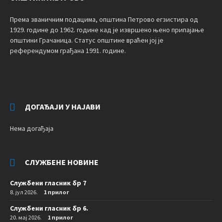
Према званичним подацима, општина Петрово егзистира од
1929. године до 1962. године кад је извршено њено припајање
општини Грачаница. Статус општине враћен јој је
референдумом грађана 1991. године.
ДОГАЂАЈИ У НАЈАВИ
Нема догађаја
СЛУЖБЕНЕ НОВИНЕ
Службени гласник бр 7
8. јул 2026.
1 прилог
Службени гласник бр 6.
20. мај 2026.
1 прилог