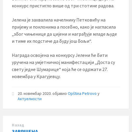
конкурс пристигло више од три стотине радова.
Јелена је захвалила начелнику Петковићу на
пријему и поклонима а посебно, како је нагласила
„због чињенице да цијени и награђује младе људе
и тиме их подстиче да буду још бољи“.
Награда освојена на конкурсу Јелени ће бити
уручена на умјетничкој манифестацији „Доста су
свету једне Шумарице“ која ће се одржати 27.
новембра у Крагујевцу.
20. новембар 2020.
објавио
Opština Petrovo
у
Актуелности
Назад
ЗАВРШЕНА