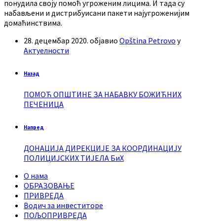
понудила своју помоћ угроженим лицима. И тада су
набављени и дистрибуисани пакети најугроженијим
домаћинствима.
28. децембар 2020.
објавио
Opština Petrovo
у
Актуелности
Назад
ПОМОЋ ОПШТИНЕ ЗА НАБАВКУ БОЖИЋНИХ
ПЕЧЕНИЦА
Напред
ДОНАЦИЈА ДИРЕКЦИЈЕ ЗА КООРДИНАЦИЈУ
ПОЛИЦИЈСКИХ ТИЈЕЛА БиХ
О нама
ОБРАЗОВАЊЕ
ПРИВРЕДА
Водич за инвеститоре
ПОЉОПРИВРЕДА