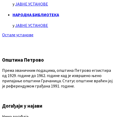
у
ЈАВНЕ УСТАНОВЕ
НАРОДНА БИБЛИОТЕКА
у
ЈАВНЕ УСТАНОВЕ
Остале установе
Општина Петрово
Према званичним подацима, општина Петрово егзистира
од 1929. године до 1962. године кад је извршено њено
припајање општини Грачаница. Статус општине враћен јој
је референдумом грађана 1991. године.
Догађаји у најави
Нема догађаја