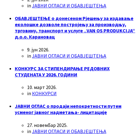
in
ЈАВНИ ОГЛАСИ И ОБАВЈЕШТЕЊА
ОБАВЈЕШТЕЊЕ о донесеном Рјешењу за издавање
еколошке дозволе постројењу за производњу,
трговину, транспорт и услуге „VAN OS PRODUKCIJA“
д.о.о. Карановац
9. јун 2026.
in
ЈАВНИ ОГЛАСИ И ОБАВЈЕШТЕЊА
КОНКУРС ЗА СТИПЕНДИРАЊЕ РЕДОВНИХ
СТУДЕНАТА У 2026. ГОДИНИ
10. март 2026.
in
КОНКУРСИ
ЈАВНИ ОГЛАС о продаји непокретности путем
усменог јавног надметања- лицитације
27. новембар 2025.
in
ЈАВНИ ОГЛАСИ И ОБАВЈЕШТЕЊА