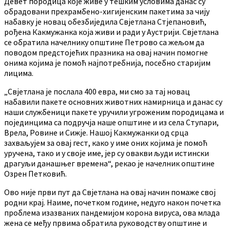
Девет породица које живе у тешким условима данас су
обрадовани прехрамбено-хигијенским пакетима за чију
набавку је новац обезбиједила Свјетлана Стјепановић,
рођена Какмужанка која живи и ради у Аустрији. Свјетлана
се обратила начелнику општине Петрово са жељом да
поводом предстојећих празника на овај начин помогне
онима којима је помоћ најпотребнија, посебно старијим
лицима.
„Свјетлана је послала 400 евра, ми смо за тај новац
набавили пакете основних животних намирница и данас су
наши службеници пакете уручили угроженим породицама и
појединцима са подручја наше општине и из села Ступари,
Врела, Ровине и Сижје. Нашој Какмужанки од срца
захваљујем за овај гест, како у име оних којима је помоћ
уручена, тако и у своје име, јер су овакви људи истински
драгуљи данашњег времена“, рекао је начелник општине
Озрен Петковић.
Ово није први пут да Свјетлана на овај начин помаже свој
родни крај. Наиме, почетком године, недуго након почетка
проблема изазваних пандемијом корона вируса, ова млада
жена се међу првима обратила руководству општине и