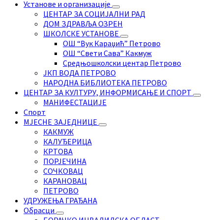
Установе и организације
ЦЕНТАР ЗА СОЦИЈАЛНИ РАД
ДОМ ЗДРАВЉА ОЗРЕН
ШКОЛСКЕ УСТАНОВЕ
ОШ “Вук Караџић” Петрово
ОШ “Свети Сава” Какмуж
Средњошколски центар Петрово
ЈКП ВОДА ПЕТРОВО
НАРОДНА БИБЛИОТЕКА ПЕТРОВО
ЦЕНТАР ЗА КУЛТУРУ, ИНФОРМИСАЊЕ И СПОРТ
МАНИФЕСТАЦИЈЕ
Спорт
МЈЕСНЕ ЗАЈЕДНИЦЕ
КАКМУЖ
КАЛУЂЕРИЦА
КРТОВА
ПОРЈЕЧИНА
СОЧКОВАЦ
КАРАНОВАЦ
ПЕТРОВО
УДРУЖЕЊА ГРАЂАНА
Обрасци
БОРАЧКО ИНВАЛИДСКА ОБЛАСТ