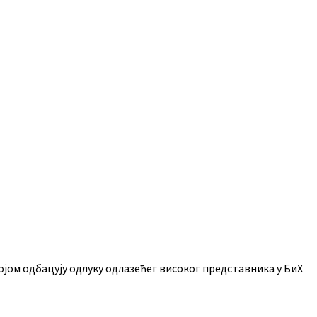
јом одбацују одлуку одлазећег високог представника у БиХ