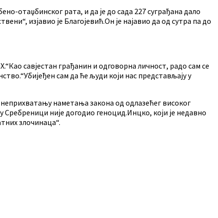
но-отаџбинског рата, и да је до сада 227 суграђана дало
вени“, изјавио је Благојевић.Он је најавио да од сутра па до
.“Као савјестан грађанин и одговорна личност, радо сам се
ство.“Убијеђен сам да ће људи који нас представљају у
о неприхватању наметања закона од одлазећег високог
 у Сребреници није догодио геноцид.Инцко, који је недавно
атних злочинаца“.