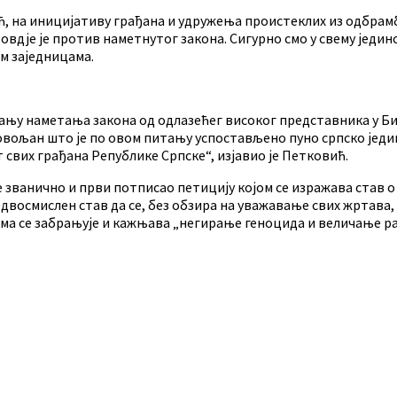
ћ, на иницијативу грађана и удружења проистеклих из одбрамбе
вдје је против наметнутог закона. Сигурно смо у свему јединст
им заједницама.
њу наметања закона од одлазећег високог представника у БиХ
довољан што је по овом питању успостављено пуно српско једин
свих грађана Републике Српске“, изјавио је Петковић.
 званично и први потписао петицију којом се изражава став 
двосмислен став да се, без обзира на уважавање свих жртава,
јима се забрањује и кажњава „негирање геноцида и величање р