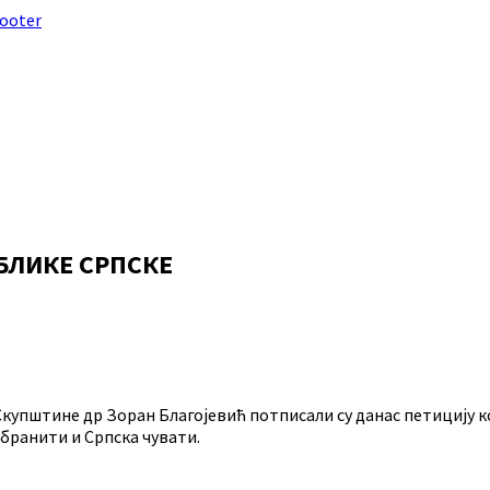
footer
БЛИКЕ СРПСКЕ
упштине др Зоран Благојевић потписали су данас петицију ко
 бранити и Српска чувати.