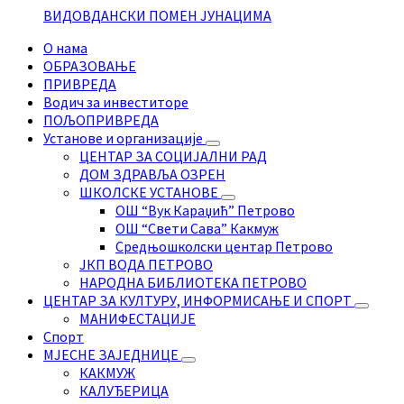
ВИДОВДАНСКИ ПОМЕН ЈУНАЦИМА
О нама
ОБРАЗОВАЊЕ
ПРИВРЕДА
Водич за инвеститоре
ПОЉОПРИВРЕДА
Установе и организације
ЦЕНТАР ЗА СОЦИЈАЛНИ РАД
ДОМ ЗДРАВЉА ОЗРЕН
ШКОЛСКЕ УСТАНОВЕ
ОШ “Вук Караџић” Петрово
ОШ “Свети Сава” Какмуж
Средњошколски центар Петрово
ЈКП ВОДА ПЕТРОВО
НАРОДНА БИБЛИОТЕКА ПЕТРОВО
ЦЕНТАР ЗА КУЛТУРУ, ИНФОРМИСАЊЕ И СПОРТ
МАНИФЕСТАЦИЈЕ
Спорт
МЈЕСНЕ ЗАЈЕДНИЦЕ
КАКМУЖ
КАЛУЂЕРИЦА