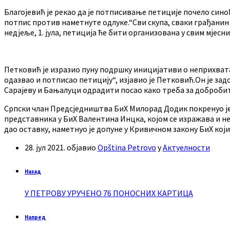
Благојевић је рекао да је потписивање петиције почело сино
потпис против наметнуте одлуке.“Сви скупа, сваки грађанин о
недјеље, 1. јула, петиција ће бити организована у свим мјесн
Петковић је изразио пуну подршку иницијативи о неприхвата
одазвао и потписао петицију“, изјавио је Петковић.Он је за
Сарајеву и Бањалуци одрадити посао како треба за добробит 
Српски члан Предсједништва БиХ Милорад Додик покренуо је
представника у БиХ Валентина Инцка, којом се изражава и не
дао оставку, наметнуо је допуне у Кривичном закону БиХ ко
28. јул 2021.
објавио
Opština Petrovo
у
Актуелности
Назад
У ПЕТРОВУ УРУЧЕНО 76 ПОНОСНИХ КАРТИЦА
Напред