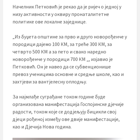
Начелник Петковић је рекао да је ријеч о једној у
низу активности у оквиру пронаталитетне
политике ове локалне заједнице.
„Из буџета општине за прво и друго новорођенче у
породици дајемо 100 КМ, за треће 300 КМ, за
четврто 500 КМ а за пето и свако наредно
новорођенче у породици 700 КМ „, изјавио је
Петковић. Он је навео да се субвенционише
превоз ученицима основне и средње школе, као и
захтјеви за вантјелесну оплодњу.
За најмлађе суграђане током године буде
организована манифестација Госпојинске дјечије
радости, током које се додјељују бицикли свој
дјеци рођеној између ове двије манифестације,
као и Дјечија Нова година.