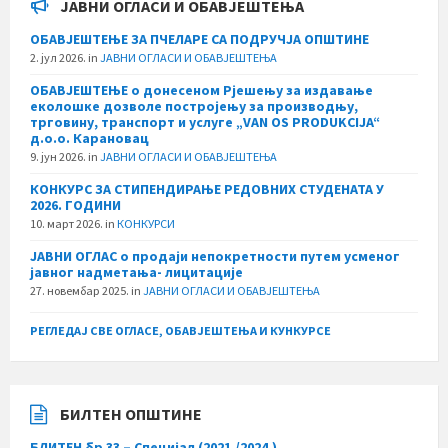
ЈАВНИ ОГЛАСИ И ОБАВЈЕШТЕЊА
ОБАВЈЕШТЕЊЕ ЗА ПЧЕЛАРЕ СА ПОДРУЧЈА ОПШТИНЕ
2. јул 2026.
in
ЈАВНИ ОГЛАСИ И ОБАВЈЕШТЕЊА
ОБАВЈЕШТЕЊЕ о донесеном Рјешењу за издавање
еколошке дозволе постројењу за производњу,
трговину, транспорт и услуге „VAN OS PRODUKCIJA“
д.о.о. Карановац
9. јун 2026.
in
ЈАВНИ ОГЛАСИ И ОБАВЈЕШТЕЊА
КОНКУРС ЗА СТИПЕНДИРАЊЕ РЕДОВНИХ СТУДЕНАТА У
2026. ГОДИНИ
10. март 2026.
in
КОНКУРСИ
ЈАВНИ ОГЛАС о продаји непокретности путем усменог
јавног надметања- лицитације
27. новембар 2025.
in
ЈАВНИ ОГЛАСИ И ОБАВЈЕШТЕЊА
РЕГЛЕДАЈ СВЕ ОГЛАСЕ, ОБАВЈЕШТЕЊА И КУНКУРСЕ
БИЛТЕН ОПШТИНЕ
БЛИТЕН бр 33 – Специјал (2021./2024.)