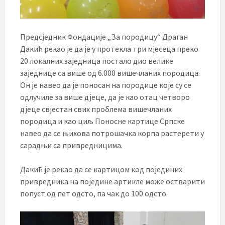
Предсједник Фондације „За породицу“ Драган
Дакић рекао је да је у протекла три мјесеца преко
20 локалних заједница постало дио велике
заједнице са више од 6.000 вишечланих породица.
Он је навео да је поносан на породице које су се
одлучиле за више дјеце, да је као отац четворо
дјеце свјестан свих проблема вишечланих
породица и као циљ Поносне картице Српске
навео да се њихова потрошачка корпа растерети у
сарадњи са привредницима.
Дакић је рекао да се картицом код појединих
привредника на поједине артикле може остварити
попуст од пет одсто, па чак до 100 одсто.