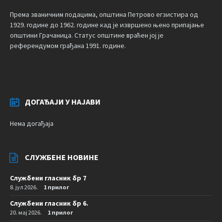
Према званичним подацима, општина Петрово егзистира од
1929. године до 1962. године кад је извршено њено припајање
општини Грачаница. Статус општине враћен јој је
референдумом грађана 1991. године.
ДОГАЂАЈИ У НАЈАВИ
Нема догађаја
СЛУЖБЕНЕ НОВИНЕ
Службени гласник бр 7
8. јул 2026.
1 прилог
Службени гласник бр 6.
20. мај 2026.
1 прилог