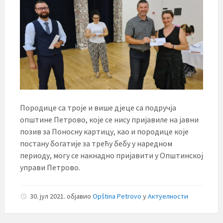
Породице са троје и више дјеце са подручја
општине Петрово, које се нису пријавиле на јавни
позив за Поносну картицу, као и породице које
постану богатије за трећу бебу у наредном
периоду, могу се накнадно пријавити у Општинској
управи Петрово.
30. јул 2021.
објавио
Opština Petrovo
у
Актуелности