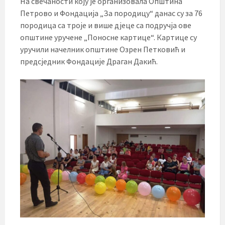
На свечаности коју је организовала Општина
Петрово и Фондација „За породицу“ данас су за 76
породица са троје и више дјеце са подручја ове
општине уручене „Поносне картице“. Картице су
уручили начелник општине Озрен Петковић и
предсједник Фондације Драган Дакић.