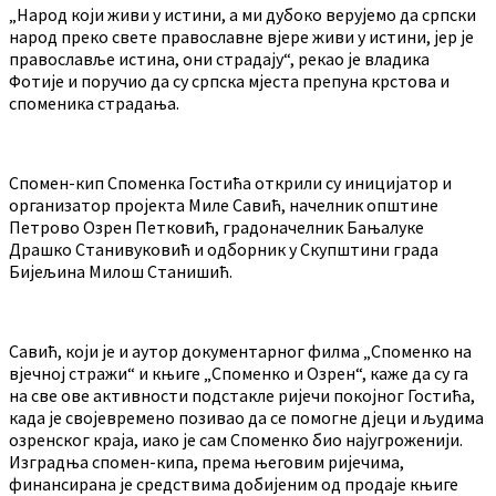
„Народ који живи у истини, а ми дубоко верујемо да српски
народ преко свете православне вјере живи у истини, јер је
православље истина, они страдају“, рекао је владика
Фотије и поручио да су српска мјеста препуна крстова и
споменика страдања.
Спомен-кип Споменка Гостића открили су иницијатор и
организатор пројекта Миле Савић, начелник општине
Петрово Озрен Петковић, градоначелник Бањалуке
Драшко Станивуковић и одборник у Скупштини града
Бијељина Милош Станишић.
Савић, који је и аутор документарног филма „Споменко на
вјечној стражи“ и књиге „Споменко и Озрен“, каже да су га
на све ове активности подстакле ријечи покојног Гостића,
када је својевремено позивао да се помогне дјеци и људима
озренског краја, иако је сам Споменко био најугроженији.
Изградња спомен-кипа, према његовим ријечима,
финансирана је средствима добијеним од продаје књиге