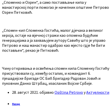
„Споменко и Озрен“, а само постављање кипа у
манастирској порти помогао је начелник општине Петрово
Озрен Петковић.
„Спомен-кип Споменка Гостића, малог дјечака а великог
хероја, остаје на вјечној стражи као опомена будућим
генерацијама а ја захваљујем аутору Савићу што је управо
Петрово и наш манастир одабрао као мјесто гдје ће бити
постављен“, рекао је Петковић.
Чину откривања и освећења спомен кипа Споменку Гостићу
присуствовали су, између осталих, и командант 6.
пјешадијске бригаде ОС БиХ бригадир Радован Јовић и
пуковник Данко Штрбац, изасланик Војске Србије.
28. август 2021.
објавио
Opština Petrovo
у
Актуелности
Назад