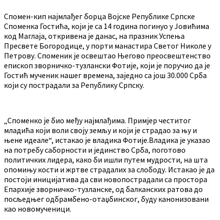
Спомен-кип најмлађег борца Војске Републике Српске
Споменка Гостића, који је са 14 година погинуо у Јовићима
код Маглаја, откривена је данас, на празник Успења
Пресвете Богородице, у порти манастира Светог Николе у
Петрову. Споменик је освештао Његово преосвештенство
епископ зворничко-тузлански Фотије, који је поручио да је
Гостић мученик нашег времена, заједно са још 30.000 Срба
који су пострадали за Републику Српску.
„Споменко је био међу најмлађима. Примјер честитог
младића који воли своју земљу и који је страдао за њу и
њене идеале“, истакао је владика Фотије.Владика је указао
на потребу саборности и јединство Срба, поготово
политичких лидера, како би ишли путем мудрости, на шта
опомињу кости и жртве страдалих за слободу. Истакао је да
постоји иницијатива да сви новопострадали са простора
Епархије зворничко-тузланске, од балканских ратова до
посљедњег одбрамбено-отаџбинског, буду канонизовани
као новомученици.