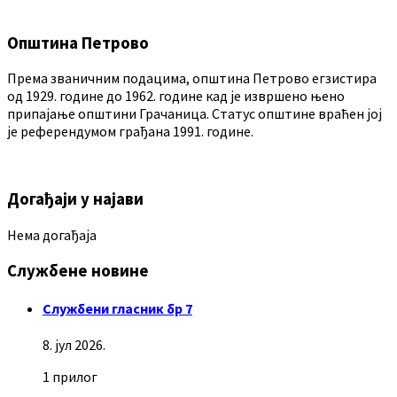
Општина Петрово
Према званичним подацима, општина Петрово егзистира
од 1929. године до 1962. године кад је извршено њено
припајање општини Грачаница. Статус општине враћен јој
је референдумом грађана 1991. године.
Догађаји у најави
Нема догађаја
Службене новине
Службени гласник бр 7
8. јул 2026.
1 прилог