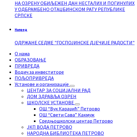
НА ОЗРЕНУ ОБИЉЕЖЕН ДАН НЕСТАЛИХ И ПОГИНУЛИХ
У ОДБРАМБЕНО ОТАЏБИНСКОМ РАТУ РЕПУБЛИКЕ
СРПСКЕ
Напред
ОДРЖАНЕ СЕДМЕ "ГОСПОЈИНСКЕ ДЈЕЧИЈЕ РАДОСТИ"
О нама
ОБРАЗОВАЊЕ
ПРИВРЕДА
Водич за инвеститоре
ПОЉОПРИВРЕДА
Установе и организације
ЦЕНТАР ЗА СОЦИЈАЛНИ РАД
ДОМ ЗДРАВЉА ОЗРЕН
ШКОЛСКЕ УСТАНОВЕ
ОШ “Вук Караџић” Петрово
ОШ “Свети Сава” Какмуж
Средњошколски центар Петрово
ЈКП ВОДА ПЕТРОВО
НАРОДНА БИБЛИОТЕКА ПЕТРОВО