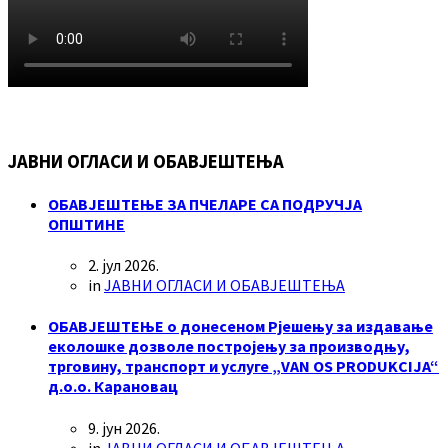
ЈАВНИ ОГЛАСИ И ОБАВЈЕШТЕЊА
ОБАВЈЕШТЕЊЕ ЗА ПЧЕЛАРЕ СА ПОДРУЧЈА
ОПШТИНЕ
2. јул 2026.
in
ЈАВНИ ОГЛАСИ И ОБАВЈЕШТЕЊА
ОБАВЈЕШТЕЊЕ о донесеном Рјешењу за издавање
еколошке дозволе постројењу за производњу,
трговину, транспорт и услуге „VAN OS PRODUKCIJA“
д.о.о. Карановац
9. јун 2026.
in
ЈАВНИ ОГЛАСИ И ОБАВЈЕШТЕЊА