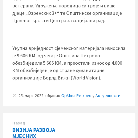
ветерана, Удружења породица са троје и више
дјеце „Озренских 3+“ те Општинске организације
Црвеног крста и Центра за социјални рад.
Укупна вриједност сјеменског материјала износила
је 9.606 КМ, од чега је Општина Петрово
обезбиједила 5.606 КМ, а преостали износ од 4.000
КМ обезбијеђен је од стране хуманитарне
организације Ворлд Вижн (World Vision).
25. март 2022.
објавио
Opština Petrovo
у
Актуелности
Назад
ВИЗИЈА РАЗВОЈА
МЈЕСНИХ