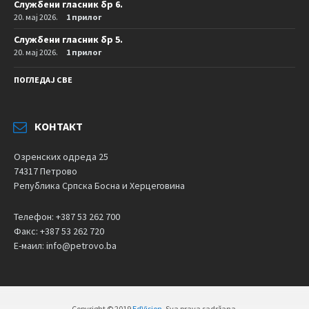
Службени гласник бр 6.
20. мај 2026.
1 прилог
Службени гласник бр 5.
20. мај 2026.
1 прилог
ПОГЛЕДАЈ СВЕ
КОНТАКТ
Озренских одреда 25
74317 Петрово
Република Српска Босна и Херцеговина
Телефон: +387 53 262 700
Факс: +387 53 262 720
Е-маил: info@petrovo.ba
Copyright © 2019
EdVision
. Sva prava sadržana.