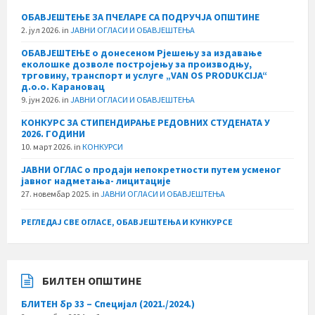
ОБАВЈЕШТЕЊЕ ЗА ПЧЕЛАРЕ СА ПОДРУЧЈА ОПШТИНЕ
2. јул 2026.
in
ЈАВНИ ОГЛАСИ И ОБАВЈЕШТЕЊА
ОБАВЈЕШТЕЊЕ о донесеном Рјешењу за издавање
еколошке дозволе постројењу за производњу,
трговину, транспорт и услуге „VAN OS PRODUKCIJA“
д.о.о. Карановац
9. јун 2026.
in
ЈАВНИ ОГЛАСИ И ОБАВЈЕШТЕЊА
КОНКУРС ЗА СТИПЕНДИРАЊЕ РЕДОВНИХ СТУДЕНАТА У
2026. ГОДИНИ
10. март 2026.
in
КОНКУРСИ
ЈАВНИ ОГЛАС о продаји непокретности путем усменог
јавног надметања- лицитације
27. новембар 2025.
in
ЈАВНИ ОГЛАСИ И ОБАВЈЕШТЕЊА
РЕГЛЕДАЈ СВЕ ОГЛАСЕ, ОБАВЈЕШТЕЊА И КУНКУРСЕ
БИЛТЕН ОПШТИНЕ
БЛИТЕН бр 33 – Специјал (2021./2024.)