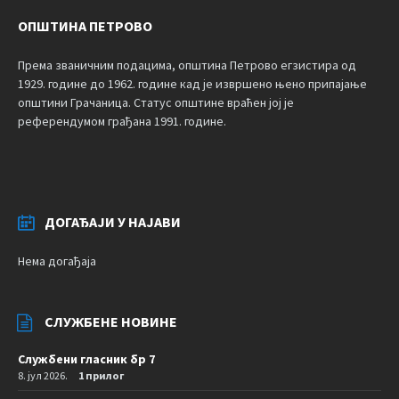
ОПШТИНА ПЕТРОВО
Према званичним подацима, општина Петрово егзистира од
1929. године до 1962. године кад је извршено њено припајање
општини Грачаница. Статус општине враћен јој је
референдумом грађана 1991. године.
ДОГАЂАЈИ У НАЈАВИ
Нема догађаја
СЛУЖБЕНЕ НОВИНЕ
Службени гласник бр 7
8. јул 2026.
1 прилог