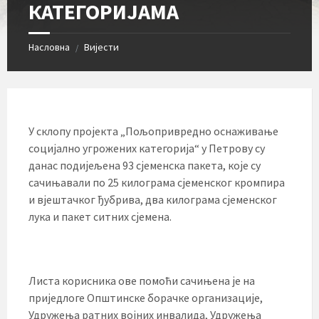
КАТЕГОРИЈАМА
Насловна
Вијести
/
У склопу пројекта „Пољопривредно оснаживање
социјално угрожених категорија“ у Петрову су
данас подијељена 93 сјеменска пакета, које су
сачињавали по 25 килограма сјеменског кромпира
и вјештачког ђубрива, два килограма сјеменског
лука и пакет ситних сјемена.
Листа корисника ове помоћи сачињена је на
приједлоге Општинске борачке организације,
Удружења ратних војних инвалида, Удружења