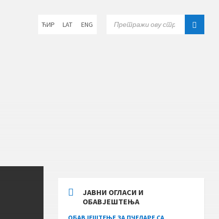
Choose
SEARCH:
ЋИР
LAT
ENG
language:
ЈАВНИ ОГЛАСИ И
ОБАВЈЕШТЕЊА
ОБАВЈЕШТЕЊЕ ЗА ПЧЕЛАРЕ СА