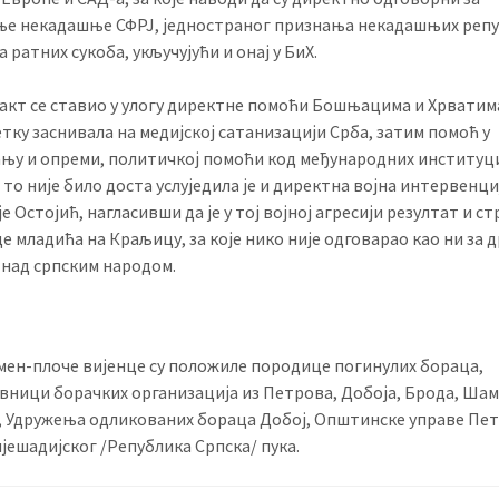
ње некадашње СФРЈ, једностраног признања некадашњих репу
 ратних сукоба, укључујући и онај у БиХ.
акт се ставио у улогу директне помоћи Бошњацима и Хрватима
етку заснивала на медијској сатанизацији Срба, затим помоћ у
њу и опреми, политичкој помоћи код међународних институци
 то није било доста услуједила је и директна војна интервенциј
је Остојић, нагласивши да је у тој војној агресији резултат и 
е младића на Краљицу, за које нико није одговарао као ни за д
 над српским народом.
мен-плоче вијенце су положиле породице погинулих бораца,
вници борачких организација из Петрова, Добоја, Брода, Шам
, Удружења одликованих бораца Добој, Општинске управе Пе
пјешадијског /Република Српска/ пука.