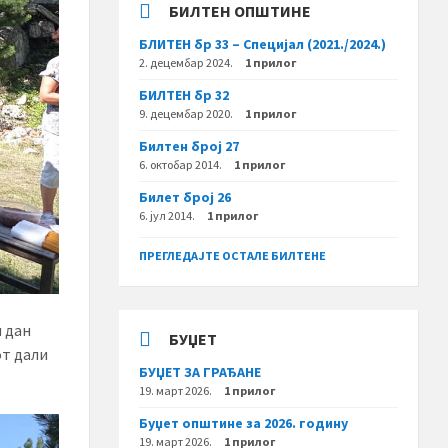
БИЛТЕН ОПШТИНЕ
БЛИТЕН бр 33 – Специјал (2021./2024.)
2. децембар 2024.
1 прилог
БИЛТЕН бр 32
9. децембар 2020.
1 прилог
Билтен број 27
6. октобар 2014.
1 прилог
Билет број 26
6. јул 2014.
1 прилог
ПРЕГЛЕДАЈТЕ ОСТАЛЕ БИЛТЕНЕ
 дан
БУЏЕТ
от дали
БУЏЕТ ЗА ГРАЂАНЕ
19. март 2026.
1 прилог
Буџет општине за 2026. годину
19. март 2026.
1 прилог