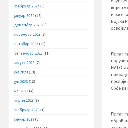
окупљен
фебруар 2024
(6)
којег су
и расеље
јануар 2024
(12)
Војска Р
децембар 2023
(8)
освојил
новембар 2023
(7)
октобар 2023
(19)
септембар 2023
(11)
Предсје
поручио 
август 2023
(7)
НАТО-а 
јул 2023
(13)
припадн
послије
јун 2023
(18)
Србе из 
мај 2023
(4)
април 2023
(8)
фебруар 2023
(1)
Предсје
јануар 2023
(9)
обраћањ
западне 