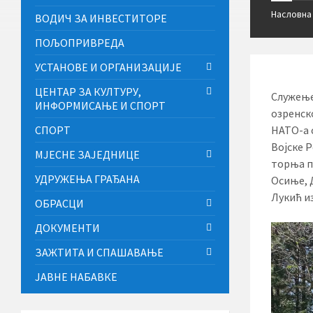
Насловна
ВОДИЧ ЗА ИНВЕСТИТОРЕ
ПОЉОПРИВРЕДА
УСТАНОВЕ И ОРГАНИЗАЦИЈЕ
ЦЕНТАР ЗА КУЛТУРУ,
Служење
ИНФОРМИСАЊЕ И СПОРТ
озренск
СПОРТ
НАТО-а 
Војске 
МЈЕСНЕ ЗАЈЕДНИЦЕ
торња п
УДРУЖЕЊА ГРАЂАНА
Осиње, 
Лукић и
ОБРАСЦИ
ДОКУМЕНТИ
ЗАЖТИТА И СПАШАВАЊЕ
ЈАВНЕ НАБАВКЕ