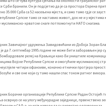
има што се чува култура сјећања на околности грађанског ра
 се Срби бранили. Он је подсјетио да је са простора Озрена при
но 35.000 Срба са 52 насељена мјеста, и само тамо гдје се заус
епублике Српске тамо се наставио живот, док не и у мјестима к
е муслиманско-хрватске снаге потпомогнути НАТО снагама.
дник Завичајног удружења Завидовићани из Добоја Зоран Бла
је да 7. септембар 1995.године не може бити заборављен јер су
бомбардовале релеј на Краљици како би уништиле комуникац
ицима Војске Републике Српске и омогућиле муслиманској стр
 неуспјеле четири офанзиве, коначно етнички протјера преост
Возуће и све оне који су тамо нашли спас током ратног вихора.
дник Борачке организације Републике Српске Радан Остојић 
а осврнуо се на улогу међунурадне заједнице, првенствено з
Европе и САД-а, за које наводи да су директно одговорни за