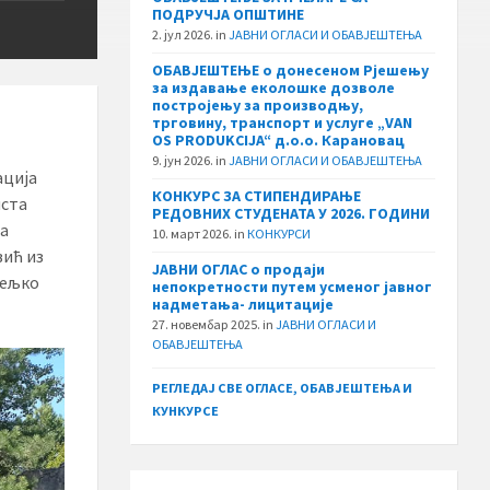
ПОДРУЧЈА ОПШТИНЕ
2. јул 2026.
in
ЈАВНИ ОГЛАСИ И ОБАВЈЕШТЕЊА
ОБАВЈЕШТЕЊЕ о донесеном Рјешењу
за издавање еколошке дозволе
постројењу за производњу,
трговину, транспорт и услуге „VAN
OS PRODUKCIJA“ д.о.о. Карановац
9. јун 2026.
in
ЈАВНИ ОГЛАСИ И ОБАВЈЕШТЕЊА
ација
КОНКУРС ЗА СТИПЕНДИРАЊЕ
иста
РЕДОВНИХ СТУДЕНАТА У 2026. ГОДИНИ
ма
10. март 2026.
in
КОНКУРСИ
вић из
ЈАВНИ ОГЛАС о продаји
Жељко
непокретности путем усменог јавног
надметања- лицитације
27. новембар 2025.
in
ЈАВНИ ОГЛАСИ И
ОБАВЈЕШТЕЊА
РЕГЛЕДАЈ СВЕ ОГЛАСЕ, ОБАВЈЕШТЕЊА И
КУНКУРСЕ