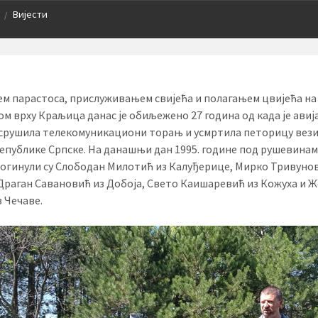
Вијести
/
м парастоса, прислуживањем свијећа и полагањем цвијећа на
ом врху Краљица данас је обиљежено 27 година од када је авиј
срушила телекомуникациони торањ и усмртила петорицу вез
Републике Српске. На данашњи дан 1995. године под рушевина
огинули су Слободан Милотић из Калуђерице, Мирко Тривуно
Драган Савановић из Добоја, Свето Каишаревић из Кожуха и 
з Чечаве.