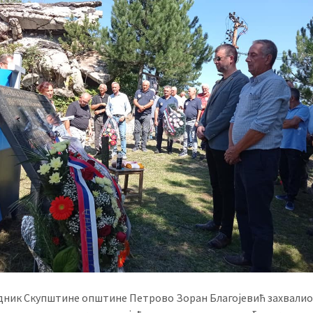
дник Скупштине општине Петрово Зоран Благојевић захвалио 