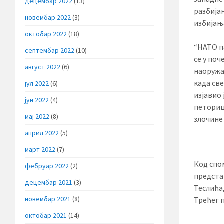
децембар 2022
(13)
разбија
новембар 2022
(3)
избијања
октобар 2022
(18)
“НАТО п
септембар 2022
(10)
се у поч
август 2022
(6)
наоружа
када све
јул 2022
(6)
изјавио 
јун 2022
(4)
петориц
мај 2022
(8)
злочине
април 2022
(5)
март 2022
(7)
Код спо
фебруар 2022
(2)
предста
децембар 2021
(3)
Теслића
новембар 2021
(8)
Трећег 
октобар 2021
(14)