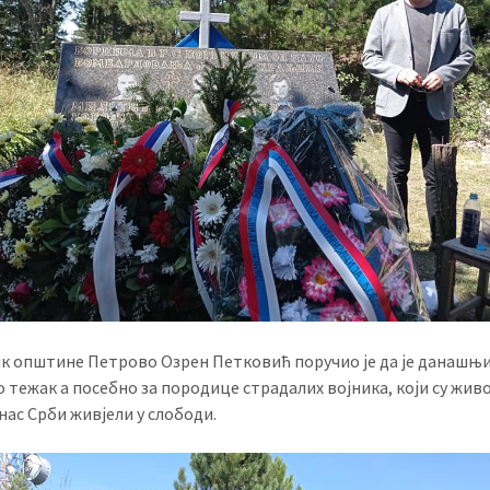
к општине Петрово Озрен Петковић поручио је да је данашњи
о тежак а посебно за породице страдалих војника, који су жив
нас Срби живјели у слободи.