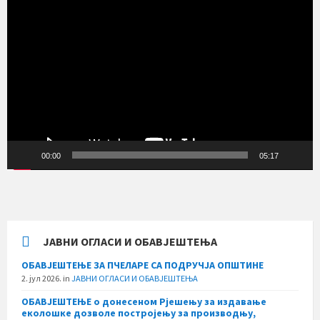
Прегледач
видео
записа
00:00
05:17
ЈАВНИ ОГЛАСИ И ОБАВЈЕШТЕЊА
ОБАВЈЕШТЕЊЕ ЗА ПЧЕЛАРЕ СА ПОДРУЧЈА ОПШТИНЕ
2. јул 2026.
in
ЈАВНИ ОГЛАСИ И ОБАВЈЕШТЕЊА
ОБАВЈЕШТЕЊЕ о донесеном Рјешењу за издавање
еколошке дозволе постројењу за производњу,