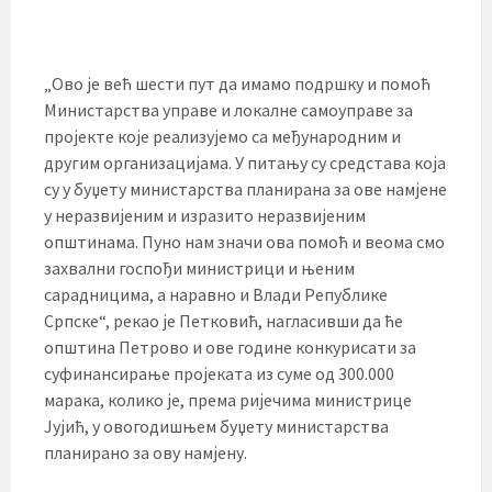
„Ово је већ шести пут да имамо подршку и помоћ
Министарства управе и локалне самоуправе за
пројекте које реализујемо са међународним и
другим организацијама. У питању су средстава која
су у буџету министарства планирана за ове намјене
у неразвијеним и изразито неразвијеним
општинама. Пуно нам значи ова помоћ и веома смо
захвални госпођи министрици и њеним
сарадницима, а наравно и Влади Републике
Српске“, рекао је Петковић, нагласивши да ће
општина Петрово и ове године конкурисати за
суфинансирање пројеката из суме од 300.000
марака, колико је, према ријечима министрице
Јујић, у овогодишњем буџету министарства
планирано за ову намјену.