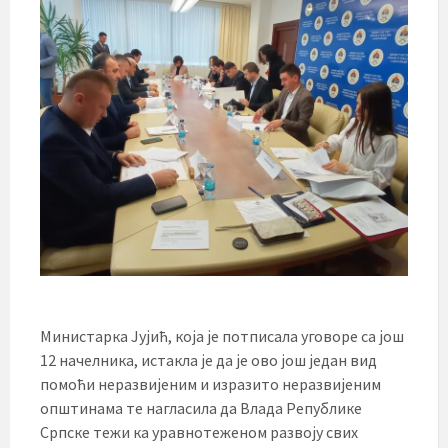
Министарка Јујић, која је потписала уговоре са још
12 начелника, истакла је да је ово још један вид
помоћи неразвијеним и изразито неразвијеним
општинама те нагласила да Влада Републике
Српске тежи ка уравнотеженом развоју свих