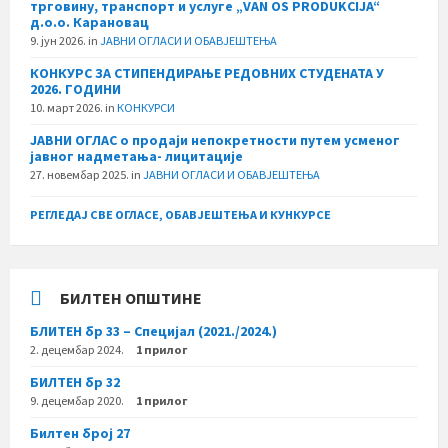
трговину, транспорт и услуге „VAN OS PRODUKCIJA“
д.о.о. Карановац
9. јун 2026.
in
ЈАВНИ ОГЛАСИ И ОБАВЈЕШТЕЊА
КОНКУРС ЗА СТИПЕНДИРАЊЕ РЕДОВНИХ СТУДЕНАТА У
2026. ГОДИНИ
10. март 2026.
in
КОНКУРСИ
ЈАВНИ ОГЛАС о продаји непокретности путем усменог
јавног надметања- лицитације
27. новембар 2025.
in
ЈАВНИ ОГЛАСИ И ОБАВЈЕШТЕЊА
РЕГЛЕДАЈ СВЕ ОГЛАСЕ, ОБАВЈЕШТЕЊА И КУНКУРСЕ
БИЛТЕН ОПШТИНЕ
БЛИТЕН бр 33 – Специјал (2021./2024.)
2. децембар 2024.
1 прилог
БИЛТЕН бр 32
9. децембар 2020.
1 прилог
Билтен број 27