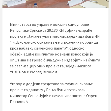
Министарство управе и локалне самоуправе
Републике Српске са 29.130 КМ суфинансираће
пројекте „Јачање улоге мјесних заједница фаза ИИ
“ и „Економско оснаживање угрожених породица
кроз набавку сјеменских пакета“, односно
обезбиједиће комплетан новчани износ који је
општина Петрово била дужна издвојити из буџета
за реализацију ових пројеката, заједничких са
УНДП-ом и Wорлд Вижном.
Уговор о додјели средстава за суфинансирање
пројеката данас су у Бања Луци потписали
министар Сенка Јујић и начелник општине Озрен
Петковић.