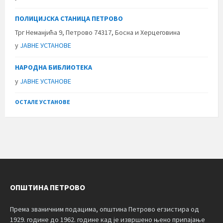
ПОЛИЦИЈСКА СТАНИЦА ПЕТРОВО
Трг Неманјића 9, Петрово 74317, Босна и Херцеговина
у
ЈАВНЕ УСТАНОВЕ
НАРОДНА БИБЛИОТЕКА
у
ЈАВНЕ УСТАНОВЕ
ОСТАЛЕ УСТАНОВЕ
ОПШТИНА ПЕТРОВО
Према званичним подацима, општина Петрово егзистира од
1929. године до 1962. године кад је извршено њено припајање