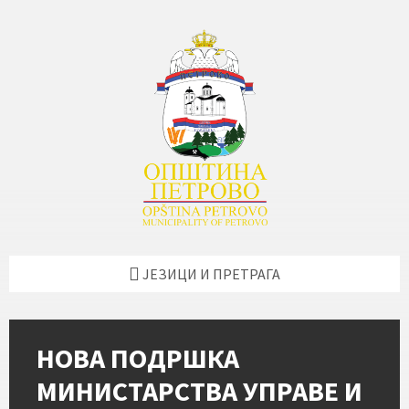
Skip
Skip
Skip
Skip
to
to
to
to
content
left
right
footer
sidebar
sidebar
ЈЕЗИЦИ И ПРЕТРАГА
НОВА ПОДРШКА
МИНИСТАРСТВА УПРАВЕ И