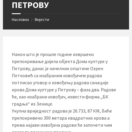
ПЕТРОВУ
Насловна
Вијести
/
Након што је прошле године извршено
препокривање дијела објекта Дома културе у
Петрову, данас је начелник општине Озрен
Петковић са изабраним извођачем радова
потписао уговор о извођењу радова санације
крова Дома културе у Петрову – фаза два. Радове
ће, као изабрани извођач, извести фирма „БК
градња“ из Зенице.
Укупна вриједност радова је 26.733, 87 КМ, биће
препокривено 300 метара квадратних крова а
према најави извођача радови ће започети чим
дозволе временске прилике.