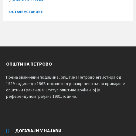
ОСТАЛЕ УСТАНОВЕ
ОПШТИНА ПЕТРОВО
Према званичним подацима, општина Петрово егзистира од
1929. године до 1962. године кад је извршено њено припајање
општини Грачаница. Статус општине враћен јој је
референдумом грађана 1991. године.
ДОГАЂАЈИ У НАЈАВИ