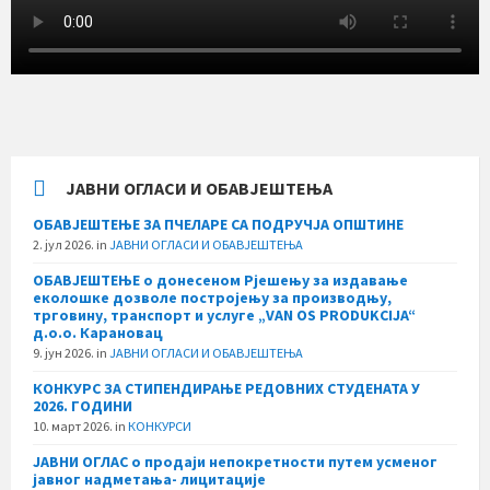
ЈАВНИ ОГЛАСИ И ОБАВЈЕШТЕЊА
ОБАВЈЕШТЕЊЕ ЗА ПЧЕЛАРЕ СА ПОДРУЧЈА ОПШТИНЕ
2. јул 2026.
in
ЈАВНИ ОГЛАСИ И ОБАВЈЕШТЕЊА
ОБАВЈЕШТЕЊЕ о донесеном Рјешењу за издавање
еколошке дозволе постројењу за производњу,
трговину, транспорт и услуге „VAN OS PRODUKCIJA“
д.о.о. Карановац
9. јун 2026.
in
ЈАВНИ ОГЛАСИ И ОБАВЈЕШТЕЊА
КОНКУРС ЗА СТИПЕНДИРАЊЕ РЕДОВНИХ СТУДЕНАТА У
2026. ГОДИНИ
10. март 2026.
in
КОНКУРСИ
ЈАВНИ ОГЛАС о продаји непокретности путем усменог
јавног надметања- лицитације