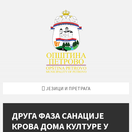
Skip
Skip
Skip
Skip
to
to
to
to
content
left
right
footer
sidebar
sidebar
ЈЕЗИЦИ И ПРЕТРАГА
ДРУГА ФАЗА САНАЦИЈЕ
КРОВА ДОМА КУЛТУРЕ У