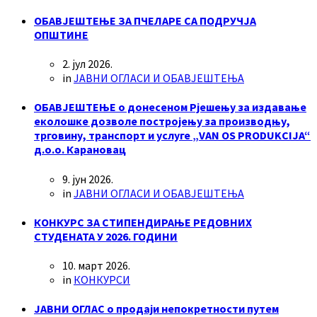
ОБАВЈЕШТЕЊЕ ЗА ПЧЕЛАРЕ СА ПОДРУЧЈА
ОПШТИНЕ
2. јул 2026.
in
ЈАВНИ ОГЛАСИ И ОБАВЈЕШТЕЊА
ОБАВЈЕШТЕЊЕ о донесеном Рјешењу за издавање
еколошке дозволе постројењу за производњу,
трговину, транспорт и услуге „VAN OS PRODUKCIJA“
д.о.о. Карановац
9. јун 2026.
in
ЈАВНИ ОГЛАСИ И ОБАВЈЕШТЕЊА
КОНКУРС ЗА СТИПЕНДИРАЊЕ РЕДОВНИХ
СТУДЕНАТА У 2026. ГОДИНИ
10. март 2026.
in
КОНКУРСИ
ЈАВНИ ОГЛАС о продаји непокретности путем