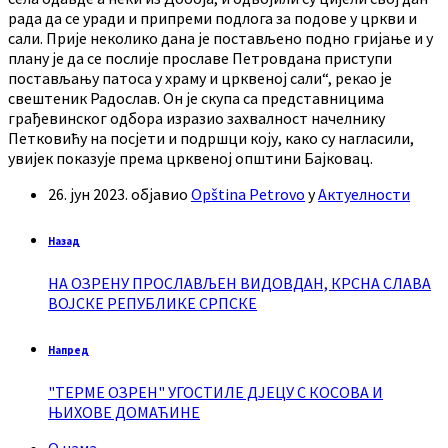
рада да се уради и припреми подлога за подове у цркви и
сали. Прије неколико дана је постављено подно гријање и у
плану је да се послије прославе Петровдана приступи
постављању патоса у храму и црквеној сали“, рекао је
свештеник Радослав. Он је скупа са представницима
грађевинског одбора изразио захвалност начелнику
Петковићу на посјети и подршци коју, како су нагласили,
увијек показује према црквеној општини Бајковац.
26. јун 2023.
објавио
Opština Petrovo
у
Актуелности
Назад
НА ОЗРЕНУ ПРОСЛАВЉЕН ВИДОВДАН, КРСНА СЛАВА
ВОЈСКЕ РЕПУБЛИКЕ СРПСКЕ
Напред
"ТЕРМЕ ОЗРЕН" УГОСТИЛЕ ДЈЕЦУ С КОСОВА И
ЊИХОВЕ ДОМАЋИНЕ
О нама