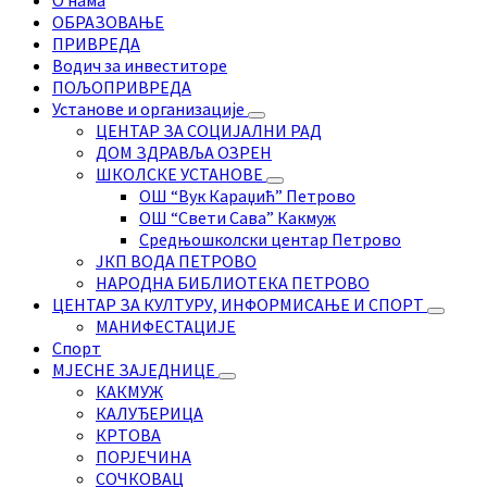
ОБРАЗОВАЊЕ
ПРИВРЕДА
Водич за инвеститоре
ПОЉОПРИВРЕДА
Установе и организације
ЦЕНТАР ЗА СОЦИЈАЛНИ РАД
ДОМ ЗДРАВЉА ОЗРЕН
ШКОЛСКЕ УСТАНОВЕ
ОШ “Вук Караџић” Петрово
ОШ “Свети Сава” Какмуж
Средњошколски центар Петрово
ЈКП ВОДА ПЕТРОВО
НАРОДНА БИБЛИОТЕКА ПЕТРОВО
ЦЕНТАР ЗА КУЛТУРУ, ИНФОРМИСАЊЕ И СПОРТ
МАНИФЕСТАЦИЈЕ
Спорт
МЈЕСНЕ ЗАЈЕДНИЦЕ
КАКМУЖ
КАЛУЂЕРИЦА
КРТОВА
ПОРЈЕЧИНА
СОЧКОВАЦ