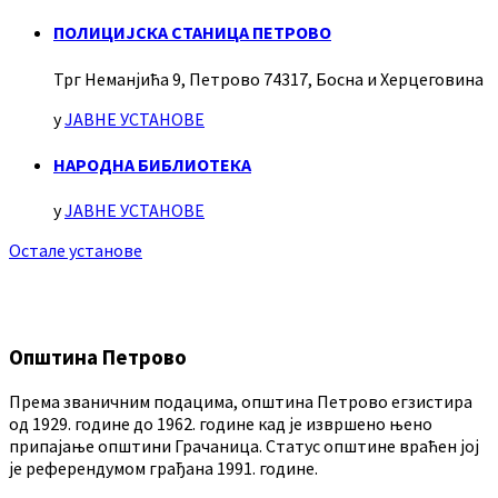
ПОЛИЦИЈСКА СТАНИЦА ПЕТРОВО
Трг Неманјића 9, Петрово 74317, Босна и Херцеговина
у
ЈАВНЕ УСТАНОВЕ
НАРОДНА БИБЛИОТЕКА
у
ЈАВНЕ УСТАНОВЕ
Остале установе
Општина Петрово
Према званичним подацима, општина Петрово егзистира
од 1929. године до 1962. године кад је извршено њено
припајање општини Грачаница. Статус општине враћен јој
је референдумом грађана 1991. године.