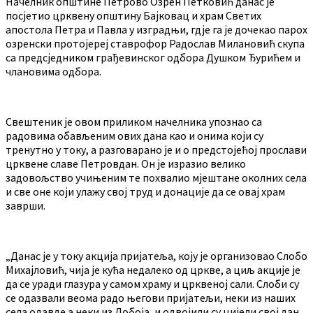
Начелник општине Петрово Озрен Петковић данас је
посјетио црквену општину Бајковац и храм Светих
апостола Петра и Павла у изградњи, гдје га је дочекао парох
озренски протојереј ставрофор Радослав Милановић скупа
са предсједником грађевинског одбора Душком Ђурићем и
члановима одбора.
Свештеник је овом приликом начелника упознао са
радовима обављеним ових дана као и онима који су
тренутно у току, а разговарано је и о предстојећој прослави
црквене славе Петровдан. Он је изразио велико
задовољство учињеним те похвалио мјештане околних села
и све оне који улажу свој труд и донације да се овај храм
заврши.
„Данас је у току акција пријатеља, коју је организовао Слобо
Михајловић, чија је кућа недалеко од цркве, а циљ акције је
да се уради глазура у самом храму и црквеној сали. Слоби су
се одазвали веома радо његови пријатељи, неки из наших
села одавде а неки из Добоја, и одвојили су цијели свој дан