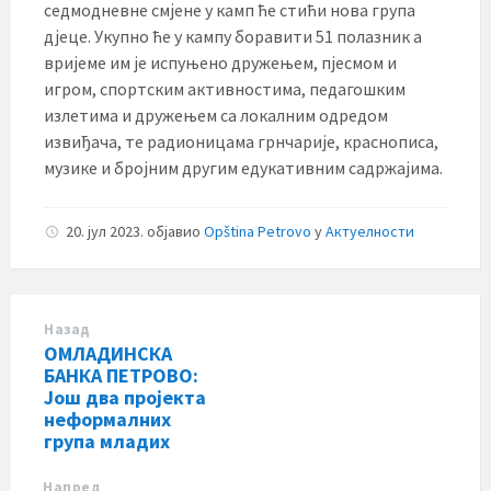
седмодневне смјене у камп ће стићи нова група
дјеце. Укупно ће у кампу боравити 51 полазник а
вријеме им је испуњено дружењем, пјесмом и
игром, спортским активностима, педагошким
излетима и дружењем са локалним одредом
извиђача, те радионицама грнчарије, краснописа,
музике и бројним другим едукативним садржајима.
20. јул 2023.
објавио
Opština Petrovo
у
Актуелности
Назад
ОМЛАДИНСКА
БАНКА ПЕТРОВО:
Још два пројекта
неформалних
група младих
Напред