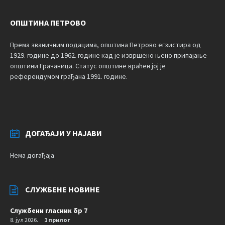
ОПШТИНА ПЕТРОВО
Према званичним подацима, општина Петрово егзистира од
1929. године до 1962. године кад је извршено њено припајање
општини Грачаница. Статус општине враћен јој је
референдумом грађана 1991. године.
ДОГАЂАЈИ У НАЈАВИ
Нема догађаја
СЛУЖБЕНЕ НОВИНЕ
Службени гласник бр 7
8. јул 2026.
1 прилог