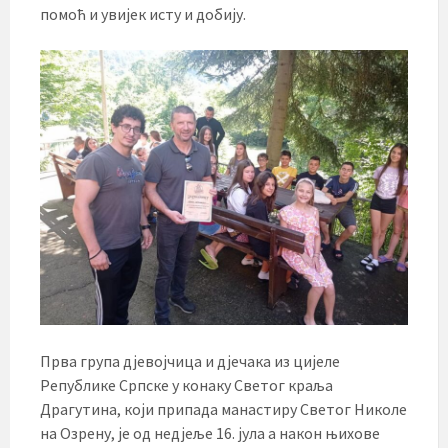
помоћ и увијек исту и добију.
Прва група дјевојчица и дјечака из цијеле
Републике Српске у конаку Светог краља
Драгутина, који припада манастиру Светог Николе
на Озрену, је од недјеље 16. јула а након њихове