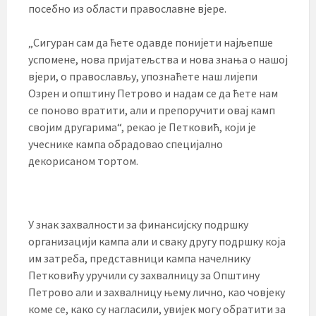
посебно из области православне вјере.
„Сигуран сам да ћете одавде понијети најљепше
успомене, нова пријатељства и нова знања о нашој
вјери, о православљу, упознаћете наш лијепи
Озрен и општину Петрово и надам се да ћете нам
се поново вратити, али и препоручити овај камп
својим другарима“, рекао је Петковић, који је
учеснике кампа обрадовао специјално
декорисаном тортом.
У знак захвалности за финансијску подршку
организацији кампа али и сваку другу подршку која
им затреба, представници кампа начелнику
Петковићу уручили су захвалницу за Општину
Петрово али и захвалницу њему лично, као човјеку
коме се, како су нагласили, увијек могу обратити за