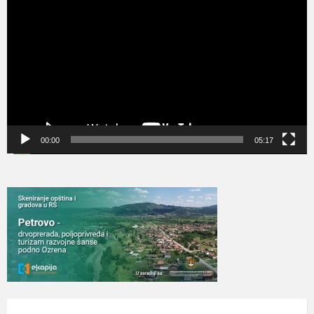
видео
записа
00:00
05:17