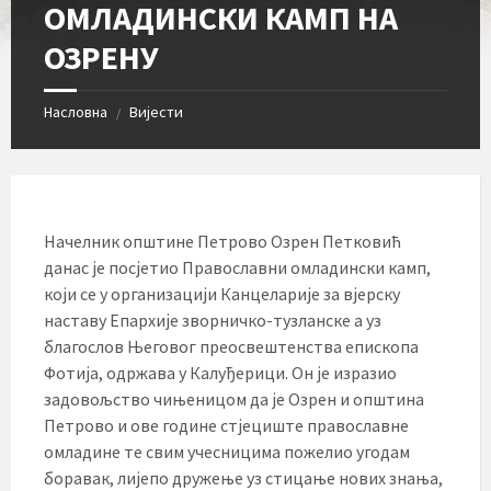
ОМЛАДИНСКИ КАМП НА
ОЗРЕНУ
Насловна
Вијести
/
Начелник општине Петрово Озрен Петковић
данас је посјетио Православни омладински камп,
који се у организацији Канцеларије за вјерску
наставу Епархије зворничко-тузланске а уз
благослов Његовог преосвештенства епископа
Фотија, одржава у Калуђерици. Он је изразио
задовољство чињеницом да је Озрен и општина
Петрово и ове године стјециште православне
омладине те свим учесницима пожелио угодам
боравак, лијепо дружење уз стицање нових знања,