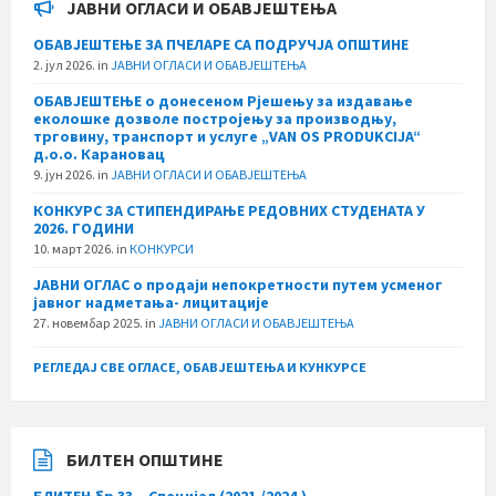
ЈАВНИ ОГЛАСИ И ОБАВЈЕШТЕЊА
ОБАВЈЕШТЕЊЕ ЗА ПЧЕЛАРЕ СА ПОДРУЧЈА ОПШТИНЕ
2. јул 2026.
in
ЈАВНИ ОГЛАСИ И ОБАВЈЕШТЕЊА
ОБАВЈЕШТЕЊЕ о донесеном Рјешењу за издавање
еколошке дозволе постројењу за производњу,
трговину, транспорт и услуге „VAN OS PRODUKCIJA“
д.о.о. Карановац
9. јун 2026.
in
ЈАВНИ ОГЛАСИ И ОБАВЈЕШТЕЊА
КОНКУРС ЗА СТИПЕНДИРАЊЕ РЕДОВНИХ СТУДЕНАТА У
2026. ГОДИНИ
10. март 2026.
in
КОНКУРСИ
ЈАВНИ ОГЛАС о продаји непокретности путем усменог
јавног надметања- лицитације
27. новембар 2025.
in
ЈАВНИ ОГЛАСИ И ОБАВЈЕШТЕЊА
РЕГЛЕДАЈ СВЕ ОГЛАСЕ, ОБАВЈЕШТЕЊА И КУНКУРСЕ
БИЛТЕН ОПШТИНЕ