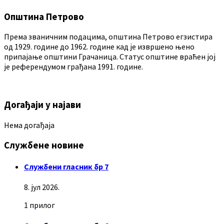
Општина Петрово
Према званичним подацима, општина Петрово егзистира
од 1929. године до 1962. године кад је извршено њено
припајање општини Грачаница. Статус општине враћен јој
је референдумом грађана 1991. године.
Догађаји у најави
Нема догађаја
Службене новине
Службени гласник бр 7
8. јул 2026.
1 прилог