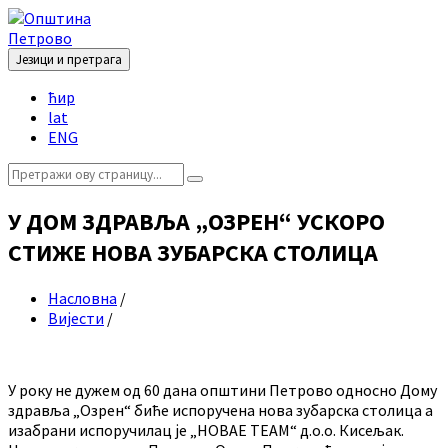
Skip
Skip
Skip
Skip
to
to
to
to
content
left
right
footer
Језици и претрага
sidebar
sidebar
Choose
ћир
language:
lat
ENG
Search:
У ДОМ ЗДРАВЉА „ОЗРЕН“ УСКОРО
СТИЖЕ НОВА ЗУБАРСКА СТОЛИЦА
Насловна
/
Вијести
/
У року не дужем од 60 дана општини Петрово односно Дому
здравља „Озрен“ биће испоручена нова зубарска столица а
изабрани испоручилац је „НОВАЕ ТЕАМ“ д.о.о. Кисељак.