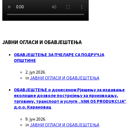
ЈАВНИ ОГЛАСИ И ОБАВЈЕШТЕЊА
ОБАВЈЕШТЕЊЕ ЗА ПЧЕЛАРЕ СА ПОДРУЧЈА
ОПШТИНЕ
2. јул 2026.
in
ЈАВНИ ОГЛАСИ И ОБАВЈЕШТЕЊА
ОБАВЈЕШТЕЊЕ о донесеном Рјешењу за издавање
еколошке дозволе постројењу за производњу,
трговину, транспорт и услуге „VAN OS PRODUKCIJA“
д.о.о. Карановац
9. јун 2026.
in
ЈАВНИ ОГЛАСИ И ОБАВЈЕШТЕЊА