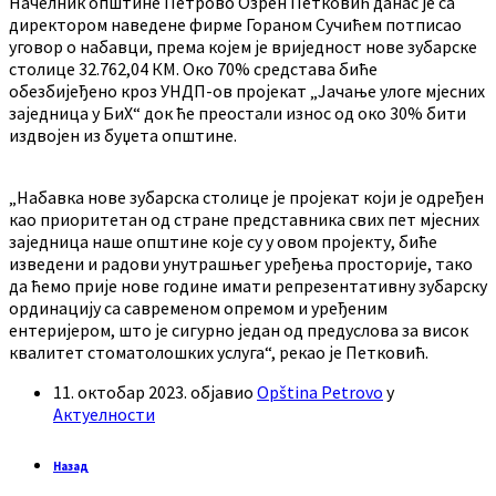
Начелник општине Петрово Озрен Петковић данас је са
директором наведене фирме Гораном Сучићем потписао
уговор о набавци, према којем је вриједност нове зубарске
столице 32.762,04 КМ. Око 70% средстава биће
обезбијеђено кроз УНДП-ов пројекат „Јачање улоге мјесних
заједница у БиХ“ док ће преостали износ од око 30% бити
издвојен из буџета општине.
„Набавка нове зубарска столице је пројекат који је одређен
као приоритетан од стране представника свих пет мјесних
заједница наше општине које су у овом пројекту, биће
изведени и радови унутрашњег уређења просторије, тако
да ћемо прије нове године имати репрезентативну зубарску
ординацију са савременом опремом и уређеним
ентеријером, што је сигурно један од предуслова за висок
квалитет стоматолошких услуга“, рекао је Петковић.
11. октобар 2023.
објавио
Opština Petrovo
у
Актуелности
Назад