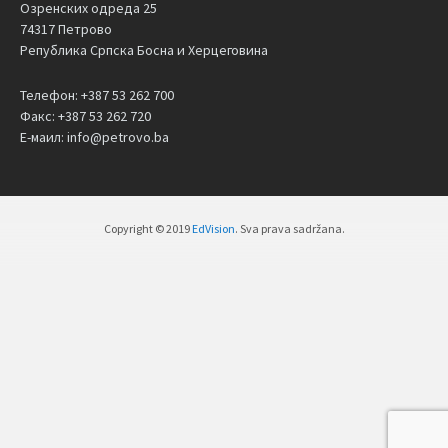
Озренских одреда 25
74317 Петрово
Република Српска Босна и Херцеговина
Телефон: +387 53 262 700
Факс: +387 53 262 720
Е-маил: info@petrovo.ba
Copyright © 2019
EdVision
. Sva prava sadržana.