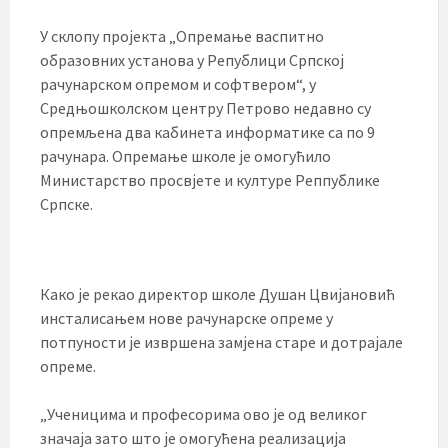
У склопу пројекта „Опремање васпитно
образовних установа у Републици Српској
рачунарском опремом и софтвером“, у
Средњошколском центру Петрово недавно су
опремљена два кабинета информатике са по 9
рачунара. Опремање школе је омогућило
Министарство просвјете и културе Реппублике
Српске.
Како је рекао директор школе Душан Цвијановић
инсталисањем нове рачунарске опреме у
потпуности је извршена замјена старе и дотрајале
опреме.
„Ученицима и професорима ово је од великог
значаја зато што је омогућена реализација