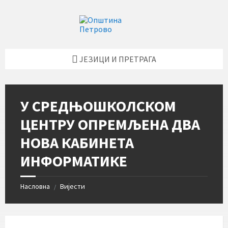
Skip
Skip
Skip
Skip
to
to
to
to
content
left
right
footer
sidebar
sidebar
ЈЕЗИЦИ И ПРЕТРАГА
У СРЕДЊОШКОЛСКОМ
ЦЕНТРУ ОПРЕМЉЕНА ДВА
НОВА КАБИНЕТА
ИНФОРМАТИКЕ
Насловна
Вијести
/