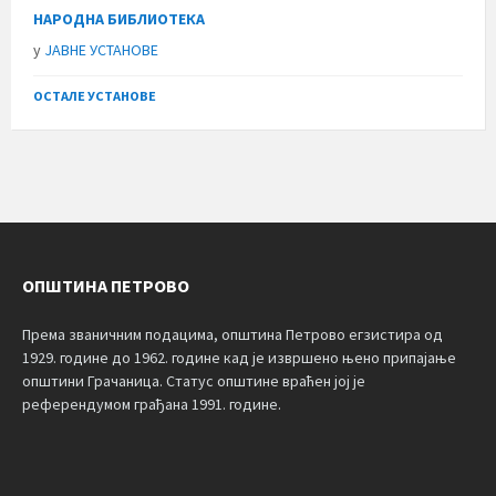
НАРОДНА БИБЛИОТЕКА
у
ЈАВНЕ УСТАНОВЕ
ОСТАЛЕ УСТАНОВЕ
ОПШТИНА ПЕТРОВО
Према званичним подацима, општина Петрово егзистира од
1929. године до 1962. године кад је извршено њено припајање
општини Грачаница. Статус општине враћен јој је
референдумом грађана 1991. године.