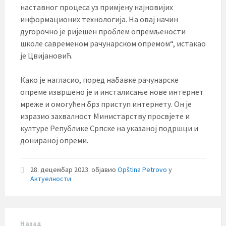
наставног процеса уз примјену најновијих
информационих технологија. На овај начин
дугорочно је ријешен проблем опремљености
школе савременом рачунарском опремом“, истакао
је Цвијановић.
Како је нагласио, поред набавке рачунарске
опреме извршено је и инсталисање нове интернет
мреже и омогућен брз приступ интернету. Он је
изразио захвалност Министарству просвјете и
културе Републике Српске на указаној подршци и
донираној опреми.
28. децембар 2023.
објавио
Opština Petrovo
у
Актуелности
Назад