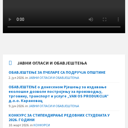
ЈАВНИ ОГЛАСИ И ОБАВЈЕШТЕЊА
ОБАВЈЕШТЕЊЕ ЗА ПЧЕЛАРЕ СА ПОДРУЧЈА ОПШТИНЕ
2. јул 2026.
in
ЈАВНИ ОГЛАСИ И ОБАВЈЕШТЕЊА
ОБАВЈЕШТЕЊЕ о донесеном Рјешењу за издавање
еколошке дозволе постројењу за производњу,
трговину, транспорт и услуге „VAN OS PRODUKCIJA“
д.о.о. Карановац
9. јун 2026.
in
ЈАВНИ ОГЛАСИ И ОБАВЈЕШТЕЊА
КОНКУРС ЗА СТИПЕНДИРАЊЕ РЕДОВНИХ СТУДЕНАТА У
2026. ГОДИНИ
10. март 2026.
in
КОНКУРСИ