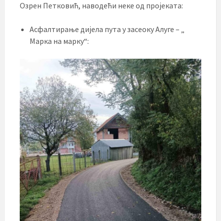
Озрен Петковић, наводећи неке од пројеката:
Асфалтирање дијела пута у засеоку Алуге – „
Марка на марку“: