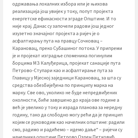
одржавања локалних избора или је њихова
реализација још увијек у току, попут пројекта
енергетске ефикасности зграде Општине. И то
није крај. Данас су започели радови још једног
изузетно значајног пројекта а ријеч је о
асфалтирању пута на правцу Сочковац –
Карановац, преко Субашиног потока. У припреми
је и пројекат изградње споменика погинулим
борцима МЗ Калуђерица, пројекат санације пута
Петрово-Ступари као и асфалтирање пута за
Главицу у Мјесној заједници Карановац, за шта су
средства обезбијеђена по принципу марка на
марку. Све ово, уколико не буде непредвиђених
околности, биће завршено до краја ове године а
већ је увелико у току и израда планова за нередну
годину, тако да слободно могу рећи да је принцип
којим се руководим као начелник општине: радили
смо, радимо и радићемо – идемо даље“ – ријечи су
начелника општине Петрово Озрен Петковић.