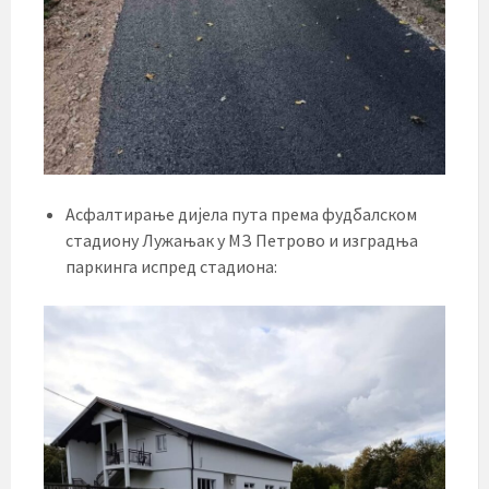
Асфалтирање дијела пута према фудбалском
стадиону Лужањак у МЗ Петрово и изградња
паркинга испред стадиона: