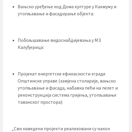
Вањско уређење код Дома културе у Какмужу и
утопљавање и фасадирање објекта:
Побољшавање видоснабдијевања у МЗ
Калуђерица:
Пројекат енергетске ефикасности зграде
Општинске управе (замјена столарије, вањско
утопљавање и фасада, набавка пећи на пелет и
реконструкција система гријења, утопљавање
таванског простора):
„Сви наведени пројекти реализовани су након