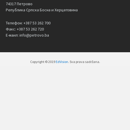
74317 Петрово
Република Српска Босна и Херцеговина
Телефон: +387 53 262 700
Факс: +387 53 262 720
Е-маил: info@petrovo.ba
Copyright © 2019
EdVision
. Sva prava sadržana.