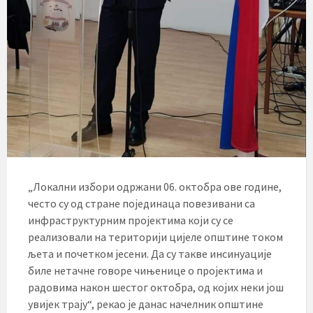
„Локални избори одржани 06. октобра ове године,
често су од стране појединаца повезивани са
инфраструктурним пројектима који су се
реализовали на територији цијеле општине током
љета и почетком јесени. Да су такве инсинуације
биле нетачне говоре чињенице о пројектима и
радовима након шестог октобра, од којих неки још
увијек трају“, рекао је данас начелник општине