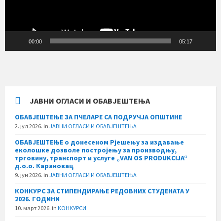
00:00
05:17
ЈАВНИ ОГЛАСИ И ОБАВЈЕШТЕЊА
ОБАВЈЕШТЕЊЕ ЗА ПЧЕЛАРЕ СА ПОДРУЧЈА ОПШТИНЕ
2. јул 2026.
in
ЈАВНИ ОГЛАСИ И ОБАВЈЕШТЕЊА
ОБАВЈЕШТЕЊЕ о донесеном Рјешењу за издавање
еколошке дозволе постројењу за производњу,
трговину, транспорт и услуге „VAN OS PRODUKCIJA“
д.о.о. Карановац
9. јун 2026.
in
ЈАВНИ ОГЛАСИ И ОБАВЈЕШТЕЊА
КОНКУРС ЗА СТИПЕНДИРАЊЕ РЕДОВНИХ СТУДЕНАТА У
2026. ГОДИНИ
10. март 2026.
in
КОНКУРСИ