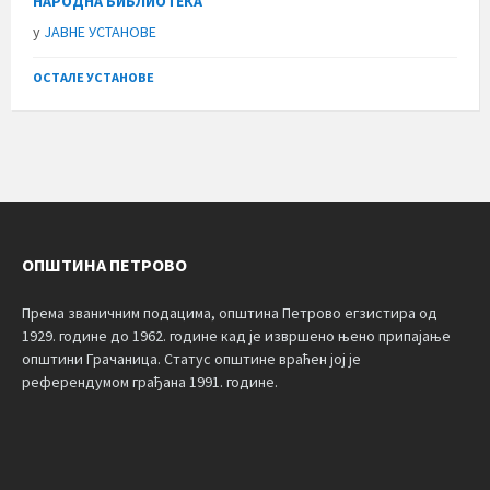
НАРОДНА БИБЛИОТЕКА
у
ЈАВНЕ УСТАНОВЕ
ОСТАЛЕ УСТАНОВЕ
ОПШТИНА ПЕТРОВО
Према званичним подацима, општина Петрово егзистира од
1929. године до 1962. године кад је извршено њено припајање
општини Грачаница. Статус општине враћен јој је
референдумом грађана 1991. године.