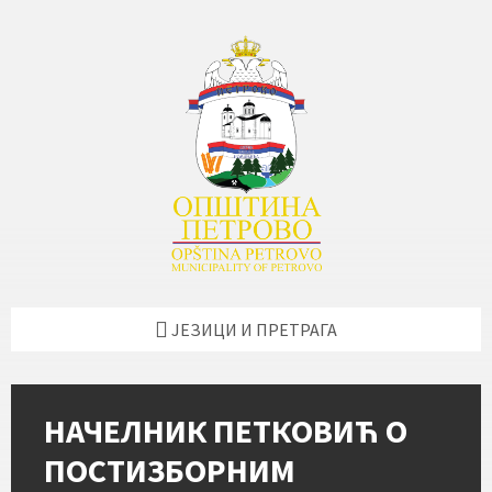
Skip
Skip
Skip
Skip
to
to
to
to
content
left
right
footer
sidebar
sidebar
ЈЕЗИЦИ И ПРЕТРАГА
НАЧЕЛНИК ПЕТКОВИЋ О
ПОСТИЗБОРНИМ