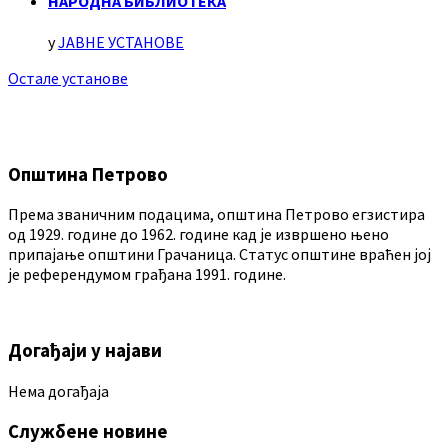
НАРОДНА БИБЛИОТЕКА
у
ЈАВНЕ УСТАНОВЕ
Остале установе
Општина Петрово
Према званичним подацима, општина Петрово егзистира
од 1929. године до 1962. године кад је извршено њено
припајање општини Грачаница. Статус општине враћен јој
је референдумом грађана 1991. године.
Догађаји у најави
Нема догађаја
Службене новине