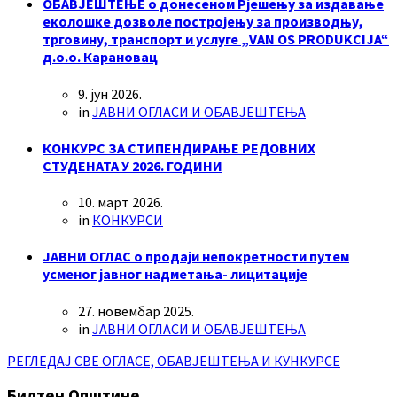
ОБАВЈЕШТЕЊЕ о донесеном Рјешењу за издавање
еколошке дозволе постројењу за производњу,
трговину, транспорт и услуге „VAN OS PRODUKCIJA“
д.о.о. Карановац
9. јун 2026.
in
ЈАВНИ ОГЛАСИ И ОБАВЈЕШТЕЊА
КОНКУРС ЗА СТИПЕНДИРАЊЕ РЕДОВНИХ
СТУДЕНАТА У 2026. ГОДИНИ
10. март 2026.
in
КОНКУРСИ
ЈАВНИ ОГЛАС о продаји непокретности путем
усменог јавног надметања- лицитације
27. новембар 2025.
in
ЈАВНИ ОГЛАСИ И ОБАВЈЕШТЕЊА
РЕГЛЕДАЈ СВЕ ОГЛАСЕ, ОБАВЈЕШТЕЊА И КУНКУРСЕ
Билтен Општине