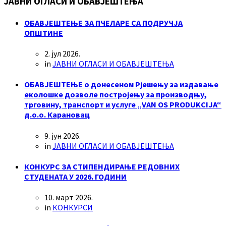
ЈАВНИ ОГЛАСИ И ОБАВЈЕШТЕЊА
ОБАВЈЕШТЕЊЕ ЗА ПЧЕЛАРЕ СА ПОДРУЧЈА
ОПШТИНЕ
2. јул 2026.
in
ЈАВНИ ОГЛАСИ И ОБАВЈЕШТЕЊА
ОБАВЈЕШТЕЊЕ о донесеном Рјешењу за издавање
еколошке дозволе постројењу за производњу,
трговину, транспорт и услуге „VAN OS PRODUKCIJA“
д.о.о. Карановац
9. јун 2026.
in
ЈАВНИ ОГЛАСИ И ОБАВЈЕШТЕЊА
КОНКУРС ЗА СТИПЕНДИРАЊЕ РЕДОВНИХ
СТУДЕНАТА У 2026. ГОДИНИ
10. март 2026.
in
КОНКУРСИ