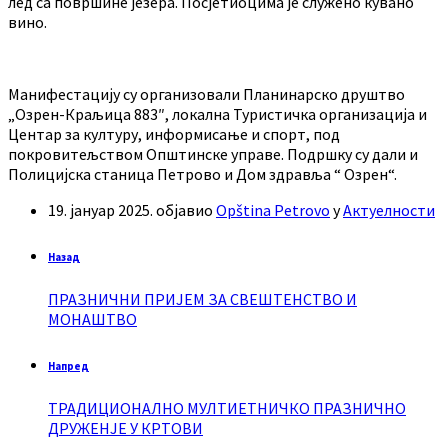
лед са површине језера. Посјетиоцима је служено кувано
вино.
Манифестацију су организовали Планинарско друштво
„Озрен-Краљица 883″, локална Туристичка организација и
Центар за културу, информисање и спорт, под
покровитељством Општинске управе. Подршку су дали и
Полицијска станица Петрово и Дом здравља “ Озрен“.
19. јануар 2025.
објавио
Opština Petrovo
у
Актуелности
Назад
ПРАЗНИЧНИ ПРИЈЕМ ЗА СВЕШТЕНСТВО И
МОНАШТВО
Напред
ТРАДИЦИОНАЛНО МУЛТИЕТНИЧКО ПРАЗНИЧНО
ДРУЖЕНЈЕ У КРТОВИ