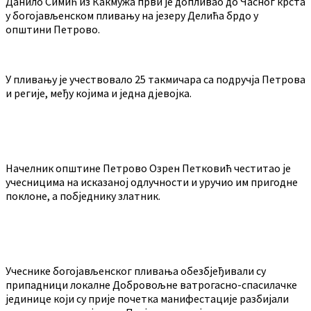
Данило Симић из Какмужа први је допливао до Часног крста
у богојављенском пливању на језеру Делића брдо у
општини Петрово.
У пливању је учествовало 25 такмичара са подручја Петрова
и регије, међу којима и једна дјевојка.
Начелник општине Петрово Озрен Петковић честитао је
учесницима на исказаној одлучности и уручио им пригодне
поклоне, а побједнику златник.
Учеснике богојављенског пливања обезбјеђивали су
припадници локалне Добровољне ватрогасно-спасилачке
јединице који су прије почетка манифестације разбијали