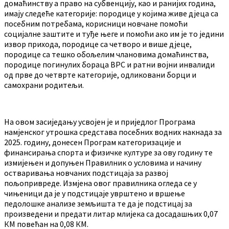
домаћинству а право на субвенцију, као и ранијих година,
имају следеће категорије: породице у којима живе дјеца са
посебним потребама, корисници новчане помоћи
социјалне заштите и туђе његе и помоћи ако им је то једини
извор прихода, породице са четворо и више дјеце,
породице са тешко обољелим члановима домаћинства,
породице погинулих бораца ВРС и ратни војни инвалиди
од прве до четврте категорије, одликовани борци и
самохрани родитељи.
На овом засиједању усвојен је и приједлог Програма
намјенског утрошка средстава посебних водних накнада за
2025. годину, донесен Програм категоризације и
финансирања спорта и физичке културе за ову годину те
измијењен и допуњен Правилник о условима и начину
остваривања новчаних подстицаја за развој
пољопривреде. Измјена овог правилника огледа се у
чињеници да је у подстицаје уврштено и вршење
педолошке анализе земљишта те да је подстицај за
произведени и предати литар млијека са досадашњих 0,07
КМ повећан на 0,08 КМ.