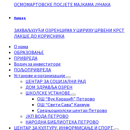
ОСМОМАРТОВСКЕ ПОСЈЕТЕ МАЈКАМА ЈУНАКА
Напред
ЗАХВАЉУЈУЋИ ОЗРЕНЦИМА У ЦИРИХУ ЦРВЕНИ КРСТ
ЛАКШЕ ДО КОРИСНИКА
О нама
ОБРАЗОВАЊЕ
ПРИВРЕДА
Водич за инвеститоре
ПОЉОПРИВРЕДА
Установе и организације
ЦЕНТАР ЗА СОЦИЈАЛНИ РАД
ДОМ ЗДРАВЉА ОЗРЕН
ШКОЛСКЕ УСТАНОВЕ
ОШ “Вук Караџић” Петрово
ОШ “Свети Сава” Какмуж
Средњошколски центар Петрово
ЈКП ВОДА ПЕТРОВО
НАРОДНА БИБЛИОТЕКА ПЕТРОВО
ЦЕНТАР ЗА КУЛТУРУ, ИНФОРМИСАЊЕ И СПОРТ