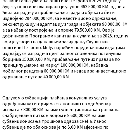
За капитална улагања општине Петрово у 2025. године у
буџету општине планирано је укупно 463.500,00 КМ, од чега
ће за изградњу и прибављање зграда и објеката бити
издвојено 294.000,00 КМ, за инвестиционо одржавање,
реконструкцију и адаптацију зграда и објеката 90.000,00 КМ
а за набавку постројења и опреме 79.500,00 КМ. Ово је
дефинисано Програмом капиталних улагања за 2025. годину
који је усвојен на данашњем засиједању Скупштине
општине Петрово. Међу највећим појединачним издацима
издвајају се изградња централног споменика погинулим
борцима 150.000,00 КМ, прибављање путних праваца по
принципу „марка на марку“ 100.000,00 КМ, набавка
мобилног рендгена 60.000,00 КМ и издаци за инвестиционо
одржавање путева 40.000,00 КМ.
Одлуком о субвенцији плаћања комуналних услуга
одређеним категоријама становништва одобрена је
исплата 7.800,00 КМ на име субвенционисања трошкова
снабдијевања питком водом и 8.600,00 КМ на име
субвенционисања трошкова одвоза смећа. Износ
субвенције по оба основа је по 5,00 КМ мјесечно по