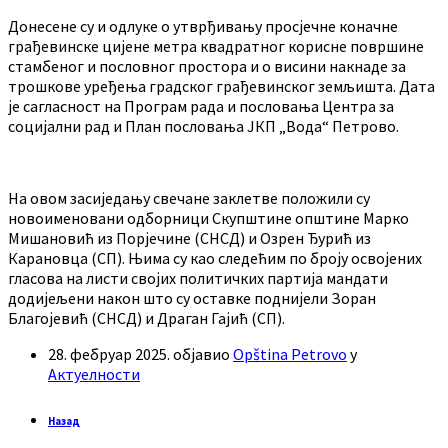
Донесене су и одлуке о утврђивању просјечне коначне
грађевинске цијене метра квадратног корисне површине
стамбеног и пословног простора и о висини накнаде за
трошкове уређења градског грађевинског земљишта. Дата
је сагласност на Програм рада и пословања Центра за
социјални рад и План пословања ЈКП „Вода“ Петрово.
На овом засиједању свечане заклетве положили су
новоименовани одборници Скупштине општине Марко
Мишановић из Порјечине (СНСД) и Озрен Ђурић из
Карановца (СП). Њима су као следећим по броју освојених
гласова на листи својих политичких партија мандати
додијељени након што су оставке поднијели Зоран
Благојевић (СНСД) и Драган Гајић (СП).
28. фебруар 2025.
објавио
Opština Petrovo
у
Актуелности
Назад