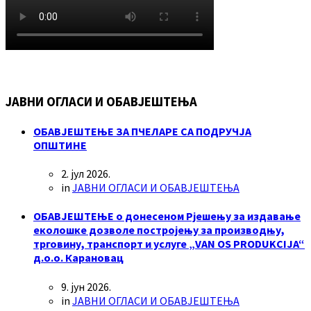
ЈАВНИ ОГЛАСИ И ОБАВЈЕШТЕЊА
ОБАВЈЕШТЕЊЕ ЗА ПЧЕЛАРЕ СА ПОДРУЧЈА
ОПШТИНЕ
2. јул 2026.
in
ЈАВНИ ОГЛАСИ И ОБАВЈЕШТЕЊА
ОБАВЈЕШТЕЊЕ о донесеном Рјешењу за издавање
еколошке дозволе постројењу за производњу,
трговину, транспорт и услуге „VAN OS PRODUKCIJA“
д.о.о. Карановац
9. јун 2026.
in
ЈАВНИ ОГЛАСИ И ОБАВЈЕШТЕЊА