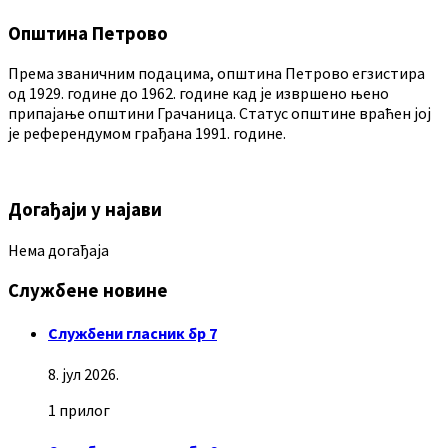
Општина Петрово
Према званичним подацима, општина Петрово егзистира
од 1929. године до 1962. године кад је извршено њено
припајање општини Грачаница. Статус општине враћен јој
је референдумом грађана 1991. године.
Догађаји у најави
Нема догађаја
Службене новине
Службени гласник бр 7
8. јул 2026.
1 прилог