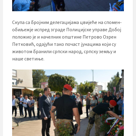
Скупа са бројним делегацијама цвијеће на спомен-
обиљежје испред зграде Полицијске управе Добој
положио је и начелник општине Петрово Озрен
Петковић, одајући тако почаст јунацима који су
животом бранили српски народ, српску земљу и
наше светиње.