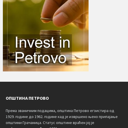
ОПШТИНА ПЕТРОВО
Према званичним подацима, општина Петрово егзистира од
1929. године до 1962. године кад је извршено њено припајање
општини Грачаница. Статус општине враћен јој је