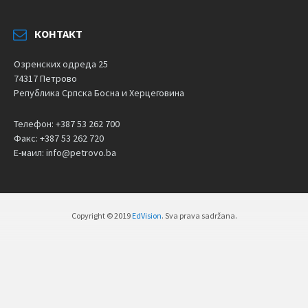
КОНТАКТ
Озренских одреда 25
74317 Петрово
Република Српска Босна и Херцеговина
Телефон: +387 53 262 700
Факс: +387 53 262 720
Е-маил: info@petrovo.ba
Copyright © 2019
EdVision
. Sva prava sadržana.