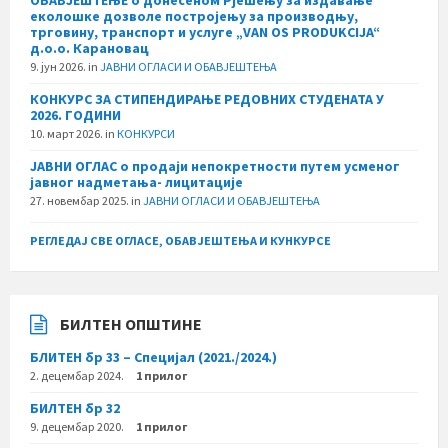
ОБАВЈЕШТЕЊЕ о донесеном Рјешењу за издавање
еколошке дозволе постројењу за производњу,
трговину, транспорт и услуге „VAN OS PRODUKCIJA“
д.о.о. Карановац
9. јун 2026.
in
ЈАВНИ ОГЛАСИ И ОБАВЈЕШТЕЊА
КОНКУРС ЗА СТИПЕНДИРАЊЕ РЕДОВНИХ СТУДЕНАТА У
2026. ГОДИНИ
10. март 2026.
in
КОНКУРСИ
ЈАВНИ ОГЛАС о продаји непокретности путем усменог
јавног надметања- лицитације
27. новембар 2025.
in
ЈАВНИ ОГЛАСИ И ОБАВЈЕШТЕЊА
РЕГЛЕДАЈ СВЕ ОГЛАСЕ, ОБАВЈЕШТЕЊА И КУНКУРСЕ
БИЛТЕН ОПШТИНЕ
БЛИТЕН бр 33 – Специјал (2021./2024.)
2. децембар 2024.
1 прилог
БИЛТЕН бр 32
9. децембар 2020.
1 прилог