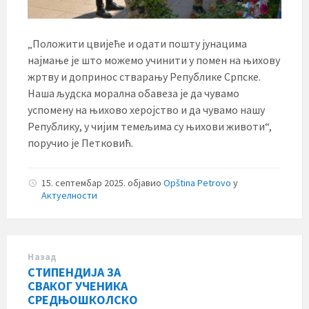
„Положити цвијеће и одати пошту јунацима
најмање је што можемо учинити у помен на њихову
жртву и допринос стварању Републике Српске.
Наша људска морална обавеза је да чувамо
успомену на њихово херојство и да чувамо нашу
Републику, у чијим темељима су њихови животи“,
поручио је Петковић.
15. септембар 2025.
објавио
Opština Petrovo
у
Актуелности
Назад
СТИПЕНДИЈA ЗА
СВАКОГ УЧЕНИКА
СРЕДЊОШКОЛСКО