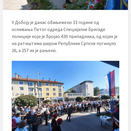
У Добоју је данас обиљежено 33 године од
оснивања Петог одреда Специјалне бригаде
полиције који је бројао 430 припадника, од којих је
на ратиштима широм Републике Српске погинуло
26, а 257 их је рањено.