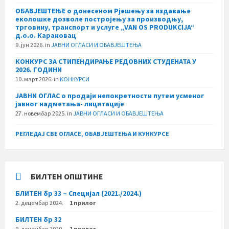
ОБАВЈЕШТЕЊЕ о донесеном Рјешењу за издавање
еколошке дозволе постројењу за производњу,
трговину, транспорт и услуге „VAN OS PRODUKCIJA“
д.о.о. Карановац
9. јун 2026.
in
ЈАВНИ ОГЛАСИ И ОБАВЈЕШТЕЊА
КОНКУРС ЗА СТИПЕНДИРАЊЕ РЕДОВНИХ СТУДЕНАТА У
2026. ГОДИНИ
10. март 2026.
in
КОНКУРСИ
ЈАВНИ ОГЛАС о продаји непокретности путем усменог
јавног надметања- лицитације
27. новембар 2025.
in
ЈАВНИ ОГЛАСИ И ОБАВЈЕШТЕЊА
РЕГЛЕДАЈ СВЕ ОГЛАСЕ, ОБАВЈЕШТЕЊА И КУНКУРСЕ
БИЛТЕН ОПШТИНЕ
БЛИТЕН бр 33 – Специјал (2021./2024.)
2. децембар 2024.
1 прилог
БИЛТЕН бр 32
9. децембар 2020.
1 прилог