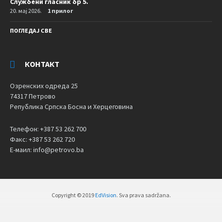
Службени гласник бр 5.
20. мај 2026.
1 прилог
ПОГЛЕДАЈ СВЕ
КОНТАКТ
Озренских одреда 25
74317 Петрово
Република Српска Босна и Херцеговина
Телефон: +387 53 262 700
Факс: +387 53 262 720
Е-маил: info@petrovo.ba
Copyright © 2019
EdVision
. Sva prava sadržana.