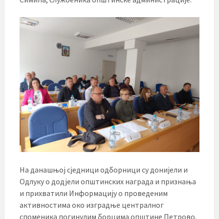
На данашњој сједници одборници су донијели и
Одлуку о додјели општинских награда и признања
и прихватили Информацију о проведеним
активностима око изградње централног
споменика погинулим борцима општине Петрово.