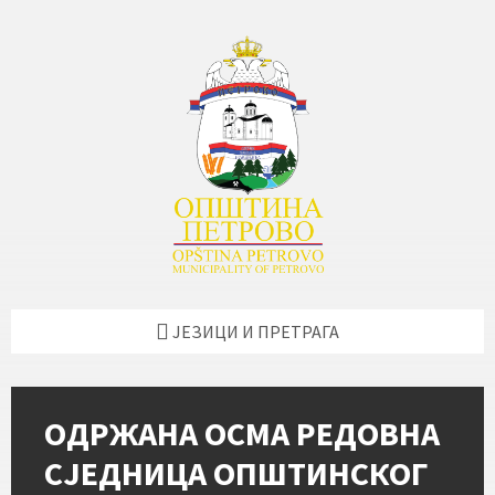
Skip
Skip
Skip
Skip
to
to
to
to
content
left
right
footer
sidebar
sidebar
ЈЕЗИЦИ И ПРЕТРАГА
ОДРЖАНА ОСМА РЕДОВНА
СЈЕДНИЦА ОПШТИНСКОГ