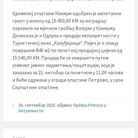
Црквеној општини Какмуж одобрен је капитални
грант у износу од 10.450,00 КМ за изградњу
паркинга на мјесном гробљу Волујак у Какмужу.
Донесена је и Одлука о продаји непокретности у
Туристичкој зони „Калуђерица“. Ријеч је о плацу
површине 840 м2 по почетној продајној цијени од
15.540,00 КМ. Продаја ће се извршити путем
усменог јавног надметања/лицитације, која је
заказана за 21. октобар са почетком у 11,00 часова
и биће одржана у згради општине Петрово, у сали
Скупштине општине.
30. септембар 2025.
објавио
Opština Petrovo
у
Актуелности