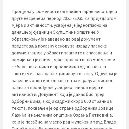
Процјена угрожености од елементарне непогоде и
друге несреће за период 2025.-2035. са приједлогом
мјера и активности, усвојена је једногласно на
данашњој сједници Скупштине општине. У
образложењу је наведено да овај документ
представља полазну основу за израду планске
документације у области заштите и спасавања и
намијењен је свима, мада првенствено онима који
се баве питањима и проблемима од значаја за
заштиту и спасавање/цивилну заштиту. Одлуком је
начелник општине овлаштен за израду акционог
плана за провођење усвојеног нивоа мјера и
активности. Документ који је данас био пред
одборницима, а који садржи скоро 600 страница
текста, похваљен је од стране одборника Јовице
Лазића и начелника општине Озрена Петковића,
који је посебно нагласио рад и уложени труд Владе
Симића, службеника општинске администрације.