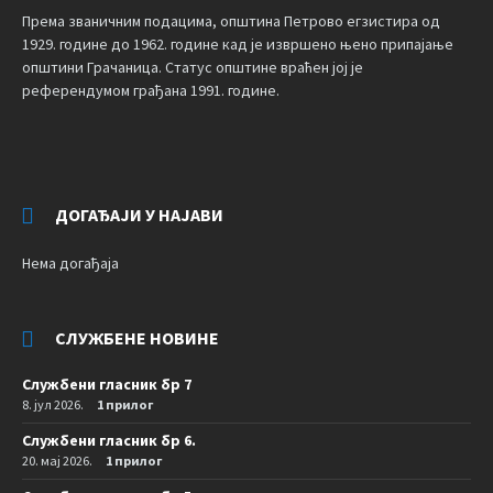
Према званичним подацима, општина Петрово егзистира од
1929. године до 1962. године кад је извршено њено припајање
општини Грачаница. Статус општине враћен јој је
референдумом грађана 1991. године.
ДОГАЂАЈИ У НАЈАВИ
Нема догађаја
СЛУЖБЕНЕ НОВИНЕ
Службени гласник бр 7
8. јул 2026.
1 прилог
Службени гласник бр 6.
20. мај 2026.
1 прилог