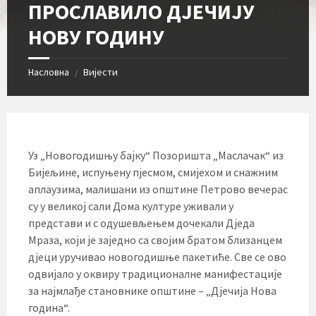
ПРОСЛАВИЛО ДЈЕЧИЈУ
НОВУ ГОДИНУ
Насловна
Вијести
/
Уз „Новогодишњу бајку“ Позоришта „Маслачак“ из
Бијељине, испуњену пјесмом, смијехом и снажним
аплаузима, малишани из општине Петрово вечерас
су у великој сали Дома културе уживали у
представи и с одушевљењем дочекали Дједа
Мраза, који је заједно са својим братом близанцем
дјеци уручивао новогодишње пакетиће. Све се ово
одвијало у оквиру традиционалне манифестације
за најмлађе становнике општине – „Дјечија Нова
година“.