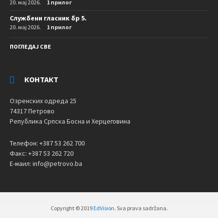
20. мај 2026.
1 прилог
Службени гласник бр 5.
20. мај 2026.
1 прилог
ПОГЛЕДАЈ СВЕ
КОНТАКТ
Озренских одреда 25
74317 Петрово
Република Српска Босна и Херцеговина
Телефон: +387 53 262 700
Факс: +387 53 262 720
Е-маил: info@petrovo.ba
Copyright © 2019
EdVision
. Sva prava sadržana.