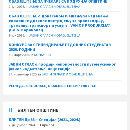
ОБАВЈЕШТЕЊЕ ЗА ПЧЕЛАРЕ СА ПОДРУЧЈА ОПШТИНЕ
2. јул 2026.
in
ЈАВНИ ОГЛАСИ И ОБАВЈЕШТЕЊА
ОБАВЈЕШТЕЊЕ о донесеном Рјешењу за издавање
еколошке дозволе постројењу за производњу,
трговину, транспорт и услуге „VAN OS PRODUKCIJA“
д.о.о. Карановац
9. јун 2026.
in
ЈАВНИ ОГЛАСИ И ОБАВЈЕШТЕЊА
КОНКУРС ЗА СТИПЕНДИРАЊЕ РЕДОВНИХ СТУДЕНАТА У
2026. ГОДИНИ
10. март 2026.
in
КОНКУРСИ
ЈАВНИ ОГЛАС о продаји непокретности путем усменог
јавног надметања- лицитације
27. новембар 2025.
in
ЈАВНИ ОГЛАСИ И ОБАВЈЕШТЕЊА
РЕГЛЕДАЈ СВЕ ОГЛАСЕ, ОБАВЈЕШТЕЊА И КУНКУРСЕ
БИЛТЕН ОПШТИНЕ
БЛИТЕН бр 33 – Специјал (2021./2024.)
2. децембар 2024.
1 прилог