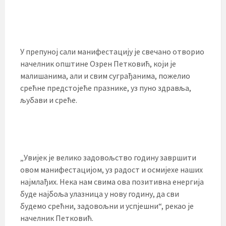
У препуној сали манифестацију је свечано отворио
начелник општине Озрен Петковић, који је
малишанима, али и свим суграђанима, пожелио
срећне предстојеће празнике, уз пуно здравља,
љубави и среће.
„Увијек је велико задовољство годину завршити
овом манифестацијом, уз радост и осмијехе наших
најмлађих. Нека нам свима ова позитивна енергија
буде најбоља улазница у нову годину, да сви
будемо срећни, задовољни и успјешни“, рекао је
начелник Петковић.