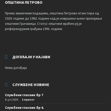
ОПШТИНА ПЕТРОВО
Према званичним подацима, општина Петрово егзистира од
1929. године до 1962. године кад је извршено њено припајање
општини Грачаница. Статус општине враћен јој је
референдумом грађана 1991. године.
ДОГАЂАЈИ У НАЈАВИ
Нема догађаја
СЛУЖБЕНЕ НОВИНЕ
Службени гласник бр 7
8. јул 2026.
1 прилог
Службени гласник бр 6.