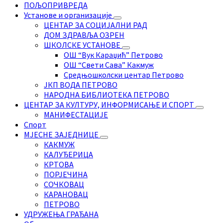
ПОЉОПРИВРЕДА
Установе и организације
ЦЕНТАР ЗА СОЦИЈАЛНИ РАД
ДОМ ЗДРАВЉА ОЗРЕН
ШКОЛСКЕ УСТАНОВЕ
ОШ “Вук Караџић” Петрово
ОШ “Свети Сава” Какмуж
Средњошколски центар Петрово
ЈКП ВОДА ПЕТРОВО
НАРОДНА БИБЛИОТЕКА ПЕТРОВО
ЦЕНТАР ЗА КУЛТУРУ, ИНФОРМИСАЊЕ И СПОРТ
МАНИФЕСТАЦИЈЕ
Спорт
МЈЕСНЕ ЗАЈЕДНИЦЕ
КАКМУЖ
КАЛУЂЕРИЦА
КРТОВА
ПОРЈЕЧИНА
СОЧКОВАЦ
КАРАНОВАЦ
ПЕТРОВО
УДРУЖЕЊА ГРАЂАНА