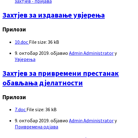
захтјев - пријава
Захтјев за издавање увјерења
Прилози
10.doc
File size:
36 kB
9. октобар 2019.
објавио
Admin Administrator
у
Увјерења
Захтјев за привремени престанак
обављања дјелатности
Прилози
7.doc
File size:
36 kB
9. октобар 2019.
објавио
Admin Administrator
у
Привремена одјава