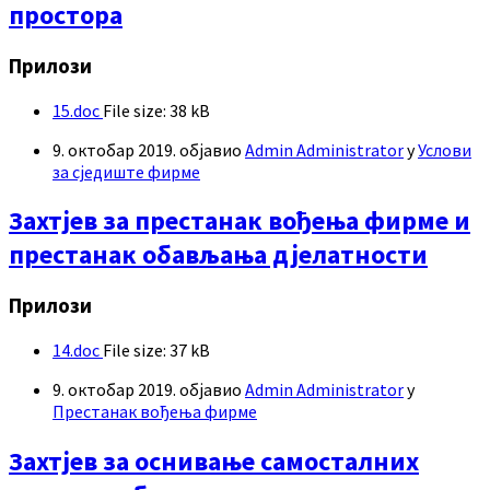
простора
Прилози
15.doc
File size:
38 kB
9. октобар 2019.
објавио
Admin Administrator
у
Услови
за сједиште фирме
Захтјев за престанак вођења фирме и
престанак обављања дјелатности
Прилози
14.doc
File size:
37 kB
9. октобар 2019.
објавио
Admin Administrator
у
Престанак вођења фирме
Захтјев за оснивање самосталних