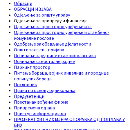
Обрасци
ОБРАСЦИ ИЗЈАВА
Одјељење за општу управу
Одјељење за привреду и финансије
Одјељење за просторно уређење и ст
Одјељење за просторно уређење и стамбено-
комуналне послове
Одобрење за обављање дјелатности
Општи захтјев - пријава
Оснивање заједнице етажних власника
Оснивање самосталне радње
Паркинг простор
Питања бораца, војних инвалида и породице
погинулих бораца
Пословник
Права по основу одликовања
Предузетници
Престанак вођења фирме
Привремена одјава
Приступ информацијама
ПРОЈЕКАТ ХИТНИХ МЈЕРА ОПОРАВКА ОД ПОПЛАВА У
БИХ