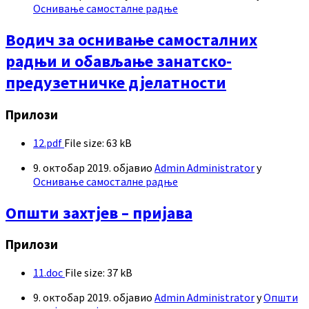
Оснивање самосталне радње
Водич за оснивање самосталних
радњи и обављање занатско-
предузетничке дјелатности
Прилози
12.pdf
File size:
63 kB
9. октобар 2019.
објавио
Admin Administrator
у
Оснивање самосталне радње
Општи захтјев – пријава
Прилози
11.doc
File size:
37 kB
9. октобар 2019.
објавио
Admin Administrator
у
Општи