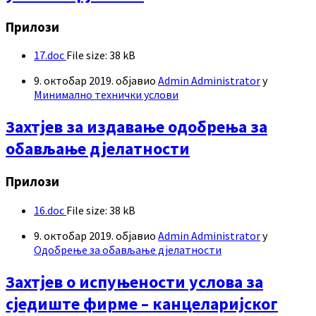
Прилози
17.doc
File size:
38 kB
9. октобар 2019.
објавио
Admin Administrator
у
Минимално технички услови
Захтјев за издавање одобрења за
обављање дјелатности
Прилози
16.doc
File size:
38 kB
9. октобар 2019.
објавио
Admin Administrator
у
Одобрење за обављање дјелатности
Захтјев о испуњености услова за
сједиште фирме – канцеларијског