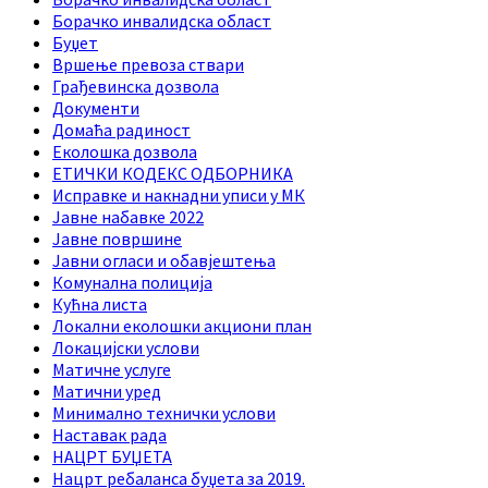
Борачко инвалидска област
Буџет
Вршење превоза ствари
Грађевинска дозвола
Документи
Домаћа радиност
Еколошка дозвола
ЕТИЧКИ КОДЕКС ОДБОРНИКА
Исправке и накнадни уписи у МК
Јавне набавке 2022
Јавне површине
Јавни огласи и обавјештења
Комунална полиција
Кућна листа
Локални еколошки акциони план
Локацијски услови
Матичне услуге
Матични уред
Минимално технички услови
Наставак рада
НАЦРТ БУЏЕТА
Нацрт ребаланса буџета за 2019.