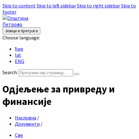
Skip to content
Skip to left sidebar
Skip to right sidebar
Skip to
footer
Језици и претрага
Choose language:
ћир
lat
ENG
Search:
Одјељење за привреду и
финансије
Насловна
/
Документи
/
Све