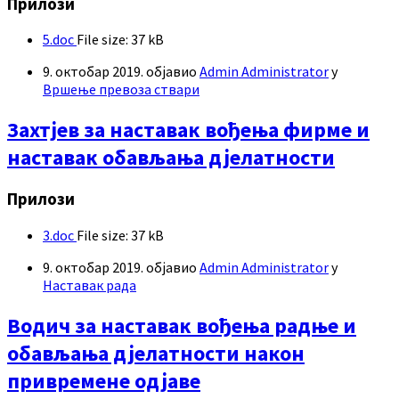
Прилози
5.doc
File size:
37 kB
9. октобар 2019.
објавио
Admin Administrator
у
Вршење превоза ствари
Захтјев за наставак вођења фирме и
наставак обављања дјелатности
Прилози
3.doc
File size:
37 kB
9. октобар 2019.
објавио
Admin Administrator
у
Наставак рада
Водич за наставак вођења радње и
обављања дјелатности након
привремене одјаве