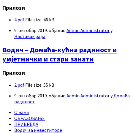
Прилози
4.pdf
File size:
46 kB
9. октобар 2019.
објавио
Admin Administrator
у
Наставак рада
Водич – Домаћа-кућна радиност и
умјетнички и стари занати
Прилози
2.pdf
File size:
55 kB
9. октобар 2019.
објавио
Admin Administrator
у
Домаћа
радиност
О нама
ОБРАЗОВАЊЕ
ПРИВРЕДА
Водич за инвеститоре