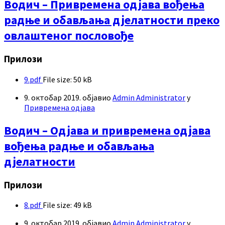
Водич – Привремена одјава вођења
радње и обављања дјелатности преко
овлаштеног пословође
Прилози
9.pdf
File size:
50 kB
9. октобар 2019.
објавио
Admin Administrator
у
Привремена одјава
Водич – Одјава и привремена одјава
вођења радње и обављања
дјелатности
Прилози
8.pdf
File size:
49 kB
9. октобар 2019.
објавио
Admin Administrator
у