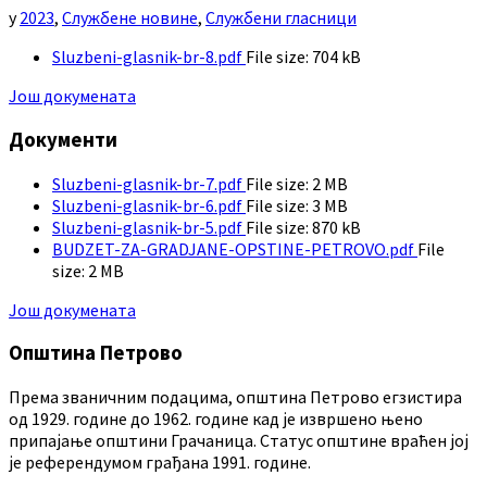
у
2023
,
Службене новине
,
Службени гласници
Sluzbeni-glasnik-br-8.pdf
File size:
704 kB
Још докумената
Документи
Sluzbeni-glasnik-br-7.pdf
File size:
2 MB
Sluzbeni-glasnik-br-6.pdf
File size:
3 MB
Sluzbeni-glasnik-br-5.pdf
File size:
870 kB
BUDZET-ZA-GRADJANE-OPSTINE-PETROVO.pdf
File
size:
2 MB
Још докумената
Општина Петрово
Према званичним подацима, општина Петрово егзистира
од 1929. године до 1962. године кад је извршено њено
припајање општини Грачаница. Статус општине враћен јој
је референдумом грађана 1991. године.