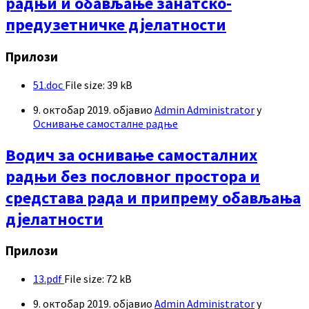
радњи и обављање занатско-
предузетничке дјелатности
Прилози
51.doc
File size:
39 kB
9. октобар 2019.
објавио
Admin Administrator
у
Оснивање самосталне радње
Водич за оснивање самосталних
радњи без пословног простора и
средстава рада и припрему обављања
дјелатности
Прилози
13.pdf
File size:
72 kB
9. октобар 2019.
објавио
Admin Administrator
у