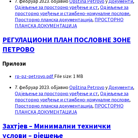
7. фебруар 2023.
објавио
Opština Petrovo
у
Документи
,
Одјељење за просторно уређење и ст
,
Одјељење за
просторно уређење и стамбено-комуналне послове
,
Просторно планска документација
,
ПРОСТОРНО
ПЛАНСКА ДОКУМЕНТАЦИЈА
РЕГУЛАЦИОНИ ПЛАН ПОСЛОВНЕ ЗОНЕ
ПЕТРОВО
Прилози
rp-pz-petrovo.pdf
File size:
1 MB
7. фебруар 2023.
објавио
Opština Petrovo
у
Документи
,
Одјељење за просторно уређење и ст
,
Одјељење за
просторно уређење и стамбено-комуналне послове
,
Просторно планска документација
,
ПРОСТОРНО
ПЛАНСКА ДОКУМЕНТАЦИЈА
Захтјев – Минимални технички
услови – рјешење