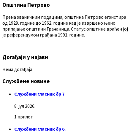
Општина Петрово
Према званичним подацима, општина Петрово егзистира
од 1929. године до 1962. године кад је извршено њено
припајање општини Грачаница. Статус општине враћен јој
је референдумом грађана 1991. године.
Догађаји у најави
Нема догађаја
Службене новине
Службени гласник бр 7
8. јул 2026.
1 прилог
Службени гласник бр 6.