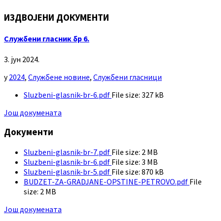
ИЗДВОЈЕНИ ДОКУМЕНТИ
Службени гласник бр 6.
3. јун 2024.
у
2024
,
Службене новине
,
Службени гласници
Sluzbeni-glasnik-br-6.pdf
File size:
327 kB
Још докумената
Документи
Sluzbeni-glasnik-br-7.pdf
File size:
2 MB
Sluzbeni-glasnik-br-6.pdf
File size:
3 MB
Sluzbeni-glasnik-br-5.pdf
File size:
870 kB
BUDZET-ZA-GRADJANE-OPSTINE-PETROVO.pdf
File
size:
2 MB
Још докумената