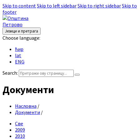
Skip to content
Skip to left sidebar
Skip to right sidebar
Skip to
footer
Језици и претрага
Choose language:
ћир
lat
ENG
Search:
Документи
Насловна
/
Документи
/
Све
2009
2010