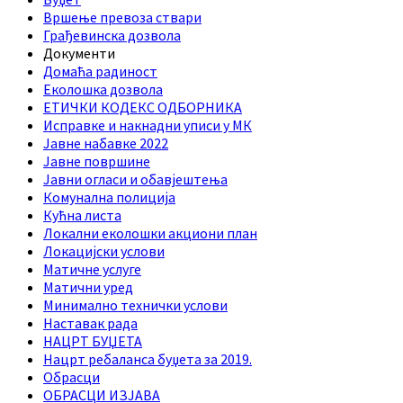
Вршење превоза ствари
Грађевинска дозвола
Документи
Домаћа радиност
Еколошка дозвола
ЕТИЧКИ КОДЕКС ОДБОРНИКА
Исправке и накнадни уписи у МК
Јавне набавке 2022
Јавне површине
Јавни огласи и обавјештења
Комунална полиција
Кућна листа
Локални еколошки акциони план
Локацијски услови
Матичне услуге
Матични уред
Минимално технички услови
Наставак рада
НАЦРТ БУЏЕТА
Нацрт ребаланса буџета за 2019.
Обрасци
ОБРАСЦИ ИЗЈАВА