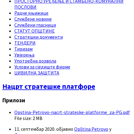
ПРОСТОРНО УРЕЂЕЊЕ И СТАМБЕНО-КОМУНАЛНИ
ПОСЛОВИ
Радне књижице
Службене новине
Службени гласници
СТАТУТ ОПШТИНЕ
Стратешки документи
ТЕНДЕРИ
Тиризам
Увјерења
Употребна дозвола
Услови за сједиште фирме
ЦИВИЛНА ЗАШТИТА
Нацрт стратешке платфоре
Прилози
Opstina-Petrovo-nacrt-strateske-platforme_za-PG.pdf
File size:
2 MB
11. септембар 2020.
објавио
Opština Petrovo
у