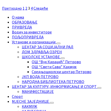
Претходно
1
2
3
4
Следеће
О нама
ОБРАЗОВАЊЕ
ПРИВРЕДА
Водич за инвеститоре
ПОЉОПРИВРЕДА
Установе и организације
ЦЕНТАР ЗА СОЦИЈАЛНИ РАД
ДОМ ЗДРАВЉА ОЗРЕН
ШКОЛСКЕ УСТАНОВЕ
ОШ “Вук Караџић” Петрово
ОШ “Свети Сава” Какмуж
Средњошколски центар Петрово
ЈКП ВОДА ПЕТРОВО
НАРОДНА БИБЛИОТЕКА ПЕТРОВО
ЦЕНТАР ЗА КУЛТУРУ, ИНФОРМИСАЊЕ И СПОРТ
МАНИФЕСТАЦИЈЕ
Спорт
МЈЕСНЕ ЗАЈЕДНИЦЕ
КАКМУЖ