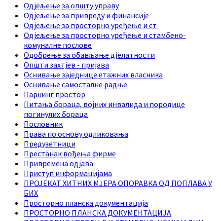
Одјељење за општу управу
Одјељење за привреду и финансије
Одјељење за просторно уређење и ст
Одјељење за просторно уређење и стамбено-
комуналне послове
Одобрење за обављање дјелатности
Општи захтјев - пријава
Оснивање заједнице етажних власника
Оснивање самосталне радње
Паркинг простор
Питања бораца, војних инвалида и породице
погинулих бораца
Пословник
Права по основу одликовања
Предузетници
Престанак вођења фирме
Привремена одјава
Приступ информацијама
ПРОЈЕКАТ ХИТНИХ МЈЕРА ОПОРАВКА ОД ПОПЛАВА У
БИХ
Просторно планска документација
ПРОСТОРНО ПЛАНСКА ДОКУМЕНТАЦИЈА