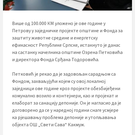
Више од 100.000 КМ уложено је ове године у
Петрову у заједничке пројекте општине и Фонда за
заштиту животне средине и енергетску
ефикасност Републике Српске, истакнуто је данас
на састанку начелника општине Озрена Петковића
и директора Фонда Срђана Тодоровића.
Петковић је рекао да је задовољан сарадњом са
Фондом, захваљујући којем су овој локалној
заједници ове године кроз пројекте обезбијеђени
комунално возило и контејнери, као и пројекат и
елаборат за санацију депоније. Он је нагласио да је
договорено да се у наредној години снаге усмјере
ка рјешавању проблема депоније и утопљавања
објекта ОШ „Свети Сава“ Какмуж.