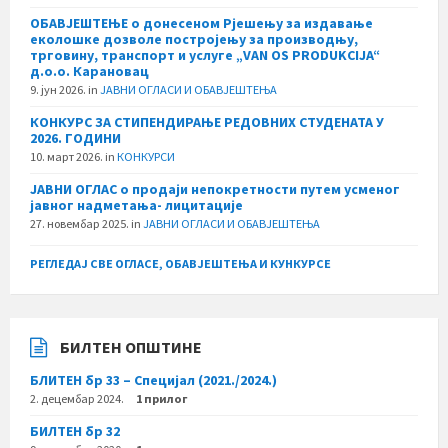
ОБАВЈЕШТЕЊЕ о донесеном Рјешењу за издавање
еколошке дозволе постројењу за производњу,
трговину, транспорт и услуге „VAN OS PRODUKCIJA“
д.о.о. Карановац
9. јун 2026.
in
ЈАВНИ ОГЛАСИ И ОБАВЈЕШТЕЊА
КОНКУРС ЗА СТИПЕНДИРАЊЕ РЕДОВНИХ СТУДЕНАТА У
2026. ГОДИНИ
10. март 2026.
in
КОНКУРСИ
ЈАВНИ ОГЛАС о продаји непокретности путем усменог
јавног надметања- лицитације
27. новембар 2025.
in
ЈАВНИ ОГЛАСИ И ОБАВЈЕШТЕЊА
РЕГЛЕДАЈ СВЕ ОГЛАСЕ, ОБАВЈЕШТЕЊА И КУНКУРСЕ
БИЛТЕН ОПШТИНЕ
БЛИТЕН бр 33 – Специјал (2021./2024.)
2. децембар 2024.
1 прилог
БИЛТЕН бр 32