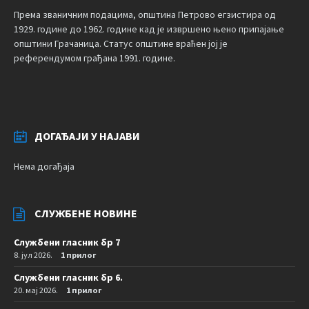
Према званичним подацима, општина Петрово егзистира од
1929. године до 1962. године кад је извршено њено припајање
општини Грачаница. Статус општине враћен јој је
референдумом грађана 1991. године.
ДОГАЂАЈИ У НАЈАВИ
Нема догађаја
СЛУЖБЕНЕ НОВИНЕ
Службени гласник бр 7
8. јул 2026.
1 прилог
Службени гласник бр 6.
20. мај 2026.
1 прилог