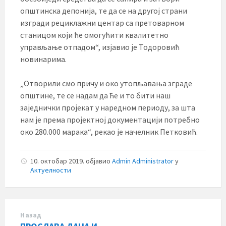
општинска депонија, те да се на другој страни
изгради рециклажни центар са претоварном
станицом који ће омогућити квалитетно
управљање отпадом“, изјавио је Тодоровић
новинарима.
„Отворили смо причу и око утопљавања зграде
општине, те се надам да ће и то бити наш
заједнички пројекат у наредном периоду, за шта
нам је према пројектној документацији потребно
око 280.000 марака“, рекао је начелник Петковић.
10. октобар 2019.
објавио
Admin Administrator
у
Актуелности
Назад