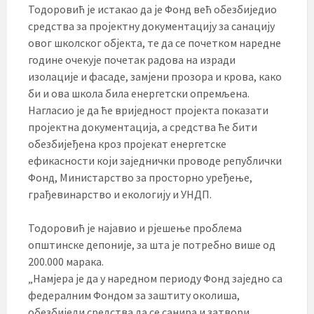
Тодоровић је истакао да је Фонд већ обезбиједио
средства за пројектну документацију за санацију
овог школског објекта, те да се почетком наредне
године очекује почетак радова на изради
изолације и фасаде, замјени прозора и крова, како
би и ова школа била енергетски опремљена.
Нагласио је да ће вриједност пројекта показати
пројектна документација, а средства ће бити
обезбијеђена кроз пројекат енергетске
ефикасности који заједнички проводе републички
Фонд, Министарство за просторно уређење,
грађевинарство и екологију и УНДП.
Тодоровић је најавио и рјешење проблема
општинске депоније, за шта је потребно више од
200.000 марака.
„Намјера је да у наредном периоду Фонд заједно са
федералним Фондом за заштиту околиша,
обезбиједи средства да се санира и затвори