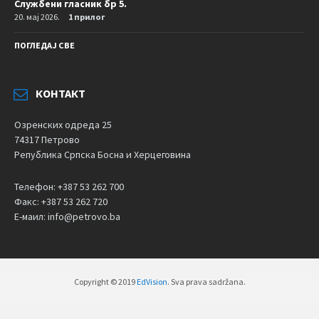
Службени гласник бр 5.
20. мај 2026.
1 прилог
ПОГЛЕДАЈ СВЕ
КОНТАКТ
Озренских одреда 25
74317 Петрово
Република Српска Босна и Херцеговина
Телефон: +387 53 262 700
Факс: +387 53 262 720
Е-маил: info@petrovo.ba
Copyright © 2019
EdVision
. Sva prava sadržana.