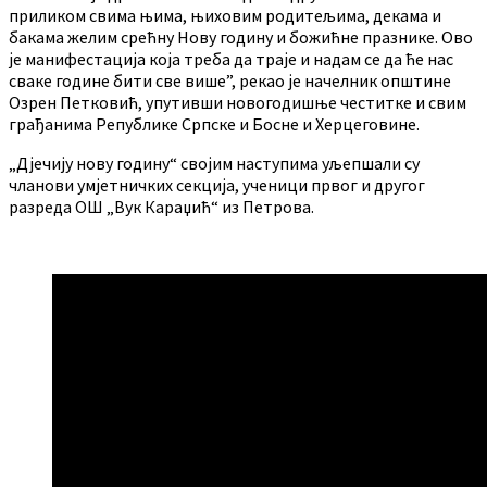
приликом свима њима, њиховим родитељима, декама и
бакама желим срећну Нову годину и божићне празнике. Ово
је манифестација која треба да траје и надам се да ће нас
сваке године бити све више”, рекао је начелник општине
Озрен Петковић, упутивши новогодишње честитке и свим
грађанима Републике Српске и Босне и Херцеговине.
„Дјечију нову годину“ својим наступима уљепшали су
чланови умјетничких секција, ученици првог и другог
разреда ОШ „Вук Караџић“ из Петрова.