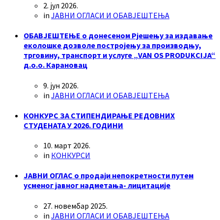
2. јул 2026.
in
ЈАВНИ ОГЛАСИ И ОБАВЈЕШТЕЊА
ОБАВЈЕШТЕЊЕ о донесеном Рјешењу за издавање
еколошке дозволе постројењу за производњу,
трговину, транспорт и услуге „VAN OS PRODUKCIJA“
д.о.о. Карановац
9. јун 2026.
in
ЈАВНИ ОГЛАСИ И ОБАВЈЕШТЕЊА
КОНКУРС ЗА СТИПЕНДИРАЊЕ РЕДОВНИХ
СТУДЕНАТА У 2026. ГОДИНИ
10. март 2026.
in
КОНКУРСИ
ЈАВНИ ОГЛАС о продаји непокретности путем
усменог јавног надметања- лицитације
27. новембар 2025.
in
ЈАВНИ ОГЛАСИ И ОБАВЈЕШТЕЊА