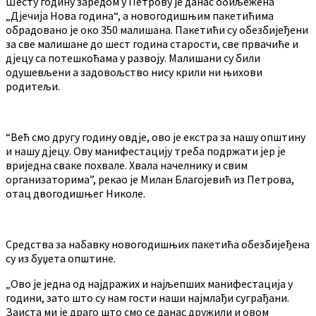
Шесту годину заредом у Петрову је данас обиљежена
„Дјечија Нова година“, а новогодишњим пакетићима
обрадовано је око 350 малишана. Пакетићи су обезбијеђени
за све малишане до шест година старости, све првачиће и
дјецу са потешкоћама у развоју. Малишани су били
одушевљени а задовољство нису крили ни њихови
родитељи.
“Већ смо другу годину овдје, ово је екстра за нашу општину
и нашу дјецу. Ову манифестацију треба подржати јер је
вриједна сваке похвале. Хвала начелнику и свим
организаторима”, рекао је Милан Благојевић из Петрова,
отац двогодишњег Николе.
Средства за набавку новогодишњих пакетића обезбијеђена
су из буџета општине.
„Ово је једна од најдражих и најљепших манифестација у
години, зато што су нам гости наши најмлађи суграђани.
Заиста ми је драго што смо се данас дружили и овом