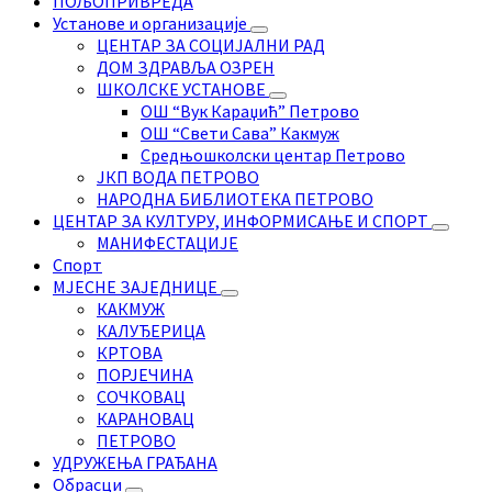
ПОЉОПРИВРЕДА
Установе и организације
ЦЕНТАР ЗА СОЦИЈАЛНИ РАД
ДОМ ЗДРАВЉА ОЗРЕН
ШКОЛСКЕ УСТАНОВЕ
ОШ “Вук Караџић” Петрово
ОШ “Свети Сава” Какмуж
Средњошколски центар Петрово
ЈКП ВОДА ПЕТРОВО
НАРОДНА БИБЛИОТЕКА ПЕТРОВО
ЦЕНТАР ЗА КУЛТУРУ, ИНФОРМИСАЊЕ И СПОРТ
МАНИФЕСТАЦИЈЕ
Спорт
МЈЕСНЕ ЗАЈЕДНИЦЕ
КАКМУЖ
КАЛУЂЕРИЦА
КРТОВА
ПОРЈЕЧИНА
СОЧКОВАЦ
КАРАНОВАЦ
ПЕТРОВО
УДРУЖЕЊА ГРАЂАНА
Обрасци