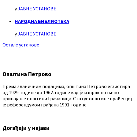
у
ЈАВНЕ УСТАНОВЕ
НАРОДНА БИБЛИОТЕКА
у
ЈАВНЕ УСТАНОВЕ
Остале установе
Општина Петрово
Према званичним подацима, општина Петрово егзистира
од 1929. године до 1962. године кад је извршено њено
припајање општини Грачаница. Статус општине враћен јој
је референдумом грађана 1991. године.
Догађаји у најави