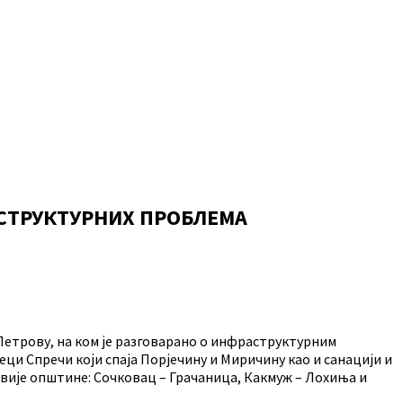
АСТРУКТУРНИХ ПРОБЛЕМА
Петрову, на ком је разговарано о инфраструктурним
еци Спречи који спаја Порјечину и Миричину као и санацији и
двије општине: Сочковац – Грачаница, Какмуж – Лохиња и