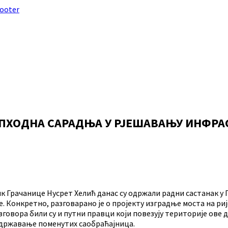
footer
ОПХОДНА САРАДЊА У РЈЕШАВАЊУ ИНФР
Грачанице Нусрет Хелић данас су одржали радни састанак у 
е. Конкретно, разговарано је о пројекту изградње моста на риј
говора били су и путни правци који повезују територије ове 
одржавање поменутих саобраћајница.