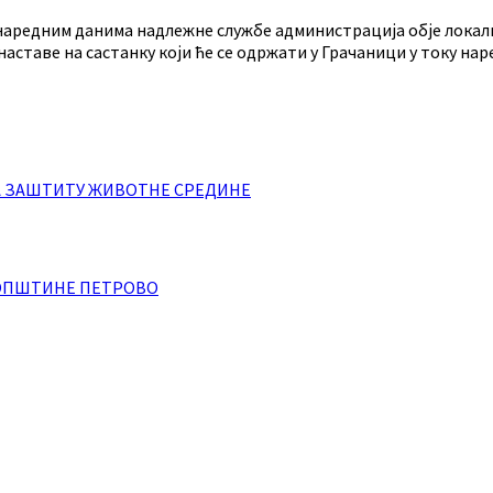
 у наредним данима надлежне службе администрација обје лока
наставе на састанку који ће се одржати у Грачаници у току нар
А ЗАШТИТУ ЖИВОТНЕ СРЕДИНЕ
 ОПШТИНЕ ПЕТРОВО