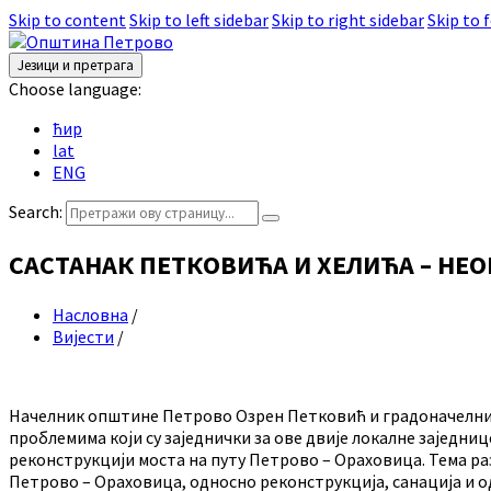
Skip to content
Skip to left sidebar
Skip to right sidebar
Skip to 
Језици и претрага
Choose language:
ћир
lat
ENG
Search:
САСТАНАК ПЕТКОВИЋА И ХЕЛИЋА – НЕ
Насловна
/
Вијести
/
Начелник општине Петрово Озрен Петковић и градоначелник 
проблемима који су заједнички за ове двије локалне заједниц
реконструкцији моста на путу Петрово – Ораховица. Тема раз
Петрово – Ораховица, односно реконструкција, санација и 