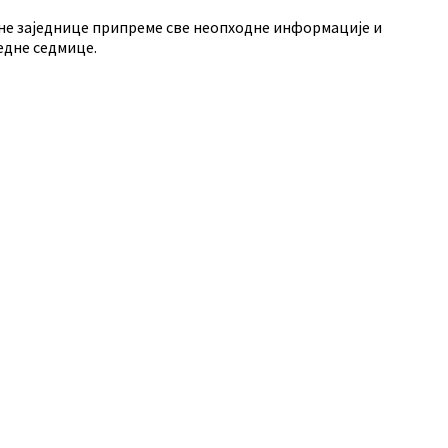
лне заједнице припреме све неопходне информације и
едне седмице.