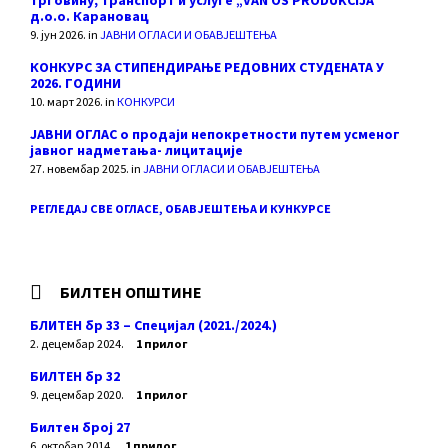
трговину, транспорт и услуге „VAN OS PRODUKCIJA“
д.о.о. Карановац
9. јун 2026.
in
ЈАВНИ ОГЛАСИ И ОБАВЈЕШТЕЊА
КОНКУРС ЗА СТИПЕНДИРАЊЕ РЕДОВНИХ СТУДЕНАТА У
2026. ГОДИНИ
10. март 2026.
in
КОНКУРСИ
ЈАВНИ ОГЛАС о продаји непокретности путем усменог
јавног надметања- лицитације
27. новембар 2025.
in
ЈАВНИ ОГЛАСИ И ОБАВЈЕШТЕЊА
РЕГЛЕДАЈ СВЕ ОГЛАСЕ, ОБАВЈЕШТЕЊА И КУНКУРСЕ
БИЛТЕН ОПШТИНЕ
БЛИТЕН бр 33 – Специјал (2021./2024.)
2. децембар 2024.
1 прилог
БИЛТЕН бр 32
9. децембар 2020.
1 прилог
Билтен број 27
6. октобар 2014.
1 прилог