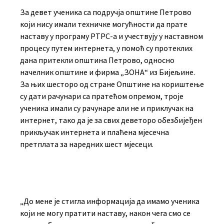
За девет ученика са подручја општине Петрово
који нису имали техничке могућности да прате
наставу у програму РТРС-а и учествују у наставном
процесу путем интернета, у помоћ су протеклих
дана притекли општина Петрово, односно
начелник општине и фирма „ЗОНА“ из Бијељине.
За њих шесторо од стране Општине на кориштење
су дати рачунари са пратећом опремом, троје
ученика имали су рачунаре али не и приклучак на
интернет, тако да је за свих деветоро обезбијеђен
прикључак интернета и плаћена мјесечна
претплата за наредних шест мјесеци.
„До мене је стигла информација да имамо ученика
који не могу пратити наставу, након чега смо се