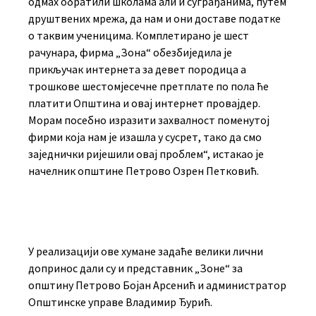
одмах обратили школама али и суграђанима, путем
друштвених мрежа, да нам и они доставе податке
о таквим ученицима. Комплетирано је шест
рачунара, фирма „Зона“ обезбиједила је
прикључак интернета за девет породица а
трошкове шестомјесечне претплате по пола ће
платити Општина и овај интернет провајдер.
Морам посебно изразити захвалност поменутој
фирми која нам је изашла у сусрет, тако да смо
заједнички ријешили овај проблем“, истакао је
начелник општине Петрово Озрен Петковић.
У реализацији ове хумане задаће велики лични
допринос дали су и представник „Зоне“ за
општину Петрово Бојан Арсенић и администратор
Општинске управе Владимир Ђурић.