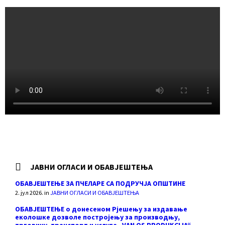
ЈАВНИ ОГЛАСИ И ОБАВЈЕШТЕЊА
ОБАВЈЕШТЕЊЕ ЗА ПЧЕЛАРЕ СА ПОДРУЧЈА ОПШТИНЕ
2. јул 2026.
in
ЈАВНИ ОГЛАСИ И ОБАВЈЕШТЕЊА
ОБАВЈЕШТЕЊЕ о донесеном Рјешењу за издавање
еколошке дозволе постројењу за производњу,